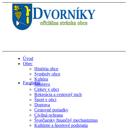
Úvod
Obec
História obce
Symboly obce
Kultúra
Facebook
Školstvo
Cirkev v obci
Rekreácia a cestovný ruch
Šport v obci
Doprava
Cestovné poriadky
Civilná ochrana
Švajčiarsky finančný mechanizmus
Kultúrne a športové podujatia