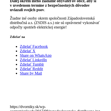
Ďalej okrem iného žiadame obyvateľov obce, aby si
v uvedenom termíne z bezpečnostných dôvodov
uviazali svojich psov
.
Žiadne iné osoby okrem spoločnosti Západoslovenská
distribučná a.s. (ZSDIS a.s.) nie sú oprávnené vykonávať
odpočty spotrieb elektrickej energie!
Zdielať na
Zdielať Facebook
Zdielať X
Share on WhatsApp
Zdielať LinkedIn
Zdielať Tumblr
Zdielať Reddit
Share by Mail
https://dvorniky.sk/wp-