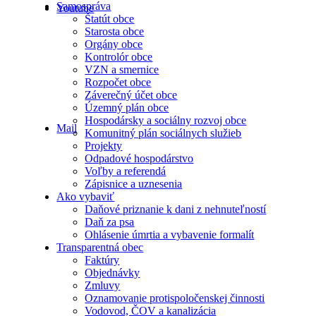
Samospráva
Youtube
Štatút obce
Starosta obce
Orgány obce
Kontrolór obce
VZN a smernice
Rozpočet obce
Záverečný účet obce
Územný plán obce
Hospodársky a sociálny rozvoj obce
Mail
Komunitný plán sociálnych služieb
Projekty
Odpadové hospodárstvo
Voľby a referendá
Zápisnice a uznesenia
Ako vybaviť
Daňové priznanie k dani z nehnuteľností
Daň za psa
Ohlásenie úmrtia a vybavenie formalít
Transparentná obec
Faktúry
Objednávky
Zmluvy
Oznamovanie protispoločenskej činnosti
Vodovod, ČOV a kanalizácia