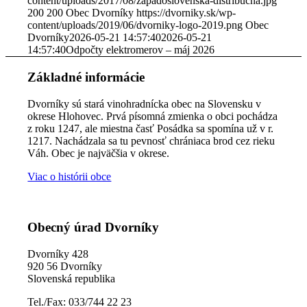
content/uploads/2017/08/zapadoslovenska-distribucna.jpg
200
200
Obec Dvorníky
https://dvorniky.sk/wp-
content/uploads/2019/06/dvorniky-logo-2019.png
Obec
Dvorníky
2026-05-21 14:57:40
2026-05-21
14:57:40
Odpočty elektromerov – máj 2026
Základné informácie
Dvorníky sú stará vinohradnícka obec na Slovensku v
okrese Hlohovec. Prvá písomná zmienka o obci pochádza
z roku 1247, ale miestna časť Posádka sa spomína už v r.
1217. Nachádzala sa tu pevnosť chrániaca brod cez rieku
Váh. Obec je najväčšia v okrese.
Viac o histórii obce
Obecný úrad Dvorníky
Dvorníky 428
920 56 Dvorníky
Slovenská republika
Tel./Fax: 033/744 22 23