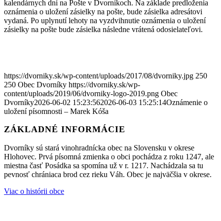
kalendárnych dní na Pošte v Dvorníkoch. Na základe predloženia
oznámenia o uložení zásielky na pošte, bude zásielka adresátovi
vydaná. Po uplynutí lehoty na vyzdvihnutie oznámenia o uložení
zásielky na pošte bude zásielka následne vrátená odosielateľovi.
https://dvorniky.sk/wp-content/uploads/2017/08/dvorniky.jpg
250
250
Obec Dvorníky
https://dvorniky.sk/wp-
content/uploads/2019/06/dvorniky-logo-2019.png
Obec
Dvorníky
2026-06-02 15:23:56
2026-06-03 15:25:14
Oznámenie o
uložení písomnosti – Marek Kóša
ZÁKLADNÉ INFORMÁCIE
Dvorníky sú stará vinohradnícka obec na Slovensku v okrese
Hlohovec. Prvá písomná zmienka o obci pochádza z roku 1247, ale
miestna časť Posádka sa spomína už v r. 1217. Nachádzala sa tu
pevnosť chrániaca brod cez rieku Váh. Obec je najväčšia v okrese.
Viac o histórii obce