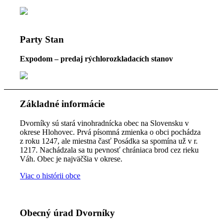
Party Stan
Expodom – predaj rýchlorozkladacích stanov
Základné informácie
Dvorníky sú stará vinohradnícka obec na Slovensku v
okrese Hlohovec. Prvá písomná zmienka o obci pochádza
z roku 1247, ale miestna časť Posádka sa spomína už v r.
1217. Nachádzala sa tu pevnosť chrániaca brod cez rieku
Váh. Obec je najväčšia v okrese.
Viac o histórii obce
Obecný úrad Dvorníky