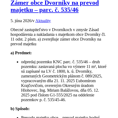
Zámer obce Dvorníky na prevod
majetku – parc. č. 535/46
5. júna 2026
/
v
Aktuality
Obecné zastupiteľstvo v Dvorníkoch v zmysle Zásad
hospodárenia a nakladania s majetkom obce Dvorníky čl.
11 odst. 2 písm. a) zverejňuje zámer obce Dvorníky na
prevod majetku
a) Predmet:
odpredaj pozemku KNC parc. č. 535/46 – druh
pozemku: zastavaná plocha vo výmere 11 m², ktoré
sú zapísané na LV č. 1800, k. ú. Dvorníky,
zameraných Geometrickým plánom č. 089/2025,
vypracovaným dňa 21. 11. 2025 Ľubomírom
Krajčovičom, overeným Okresným úradom
Hlohovec, Ing. Miriam Balážovou, dňa 05. 12.
2025 pod číslom G1-555/2025 na oddelenie
pozemkov p. č. 535/45-46.
b) Spôsob:
Prevodu majetku obce – prevod majetku hodný