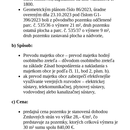
1800.
Geometrickým plánom číslo 86/2023, úradne
overeným dňa 23.10.2023 pod číslom G1-
396/2023 boli z pôvodného pozemku odčlenené
parc. č. 535/36 o výmere 21 m², druh pozemku
ostatná plocha a parc. č. 535/37 o výmere 9 m²,
druh pozemku zastavaná plocha a nádvorie,
b) Spôsob:
Prevodu majetku obce – prevod majetku hodný
osobitného zreteľa – dôvodom osobitného zreteľa
na základe Zásad hospodárenia a nakladania s
majetkom obce je podľa čl. 11, bod 2, písm. h).
ak prevod majetku obce zabezpečí efektívnejšie
využívanie verejných rozvodov – elektrickej
sústavy, telekomunikačnej, plynovej sústavy,
vodovodnej alebo kanalizačnej sústavy,
c) Cena:
predajná cena pozemku je stanovená dohodou
Zmluvných strán vo výške 28,– €/m², čo
predstavuje za pozemky, ktorých celková výmera je
30 m² sumu spolu 840,00 €.