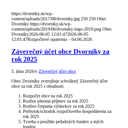
https://dvorniky.sk/wp-
content/uploads/2017/08/dvorniky.jpg
250
250
Obec
Dvorníky
https://dvorniky.sk/wp-
content/uploads/2019/06/dvorniky-logo-2019.png
Obec
Dvorníky
2026-06-05 12:01:47
2026-06-05
12:01:47
Rozpočtové opatrenia – 04.06.2026
Záverečný účet obce Dvorníky za
rok 2025
5. júna 2026
/
v
Záverečný účet obce
Obec Dvorníky zverejňuje schválený Záverečný účet
obce za rok 2025 s obsahom:
Rozpočet obce na rok 2025
Rozbor plnenia príjmov za rok 2025
Rozbor čerpania výdavkov za rok 2025
Prebytok/schodok rozpočtového hospodárenia za
rok 2025
Tvorba a použitie peňažných fondov a iných
fondov