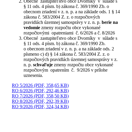
Obecné zastupiteľstvo obce Dvorníky v súlade s
§ 11 ods. 4 písm. b) zákona č. 369/1990 Zb. o
obecnom zriadení v z. n. p. a na základe ods. 1 § 14
zákona č. 583/2004 Z. z. o rozpočtových
pravidlách územnej samosprávy v z. n. p.
berie na
vedomie
zmeny rozpočtu obce vykonané
rozpočtovými opatreniami č. 6/2026 a č. 8/2026
Obecné zastupiteľstvo obce Dvorníky v súlade s
§ 11 ods. 4 písm. b) zákona č. 369/1990 Zb.
o obecnom zriadení v z. n. p. a na základe ods. 2
písmeno c) d) § 14 zákona č. 583/2004 Z. z. o
rozpočtových pravidlách územnej samosprávy v z.
n. p.
schvaľuje
zmeny rozpočtu obce vykonané
rozpočtovým opatrením č. 9/2026 v prílohe
uznesenia.
RO 5/2026 (PDF, 358,65 KB)
RO 6/2026 (PDF, 292,46 KB)
RO 7/2026 (PDF, 358,50 KB)
RO 8/2026 (PDF, 292,39 KB)
RO 9/2026 (PDF, 324,34 KB)