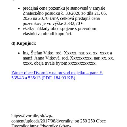
predajná cena pozemku je stanovená v zmysle
Znaleckého posudku č. 33/2026 zo dňa 21. 05.
2026 na 20,70 €/m², celková predajná cena
pozemkov je vo výške 3.332,70 €.
všetky náklady obce spojené s prevodom
vlastníctva uhradí kupujúci.
d) Kupujúci:
Ing. Štefan Vitko, rod. Xxxxx, nar. xx. xx. xxxx a
manž. Anna Vitková, rod. Xxxxxxxxx, nar. xx. xx.
xxxx, obaja trvale bytom xxxxxxxxxxxx.
Zámer obce Dvorníky na prevod majetku – parc. č.
535/43 a 535/13 (PDF, 184,93 KB)
https://dvorniky.sk/wp-
content/uploads/2017/08/dvorniky.jpg
250
250
Obec
Dvorníky
https://dvorniky.sk/wp-