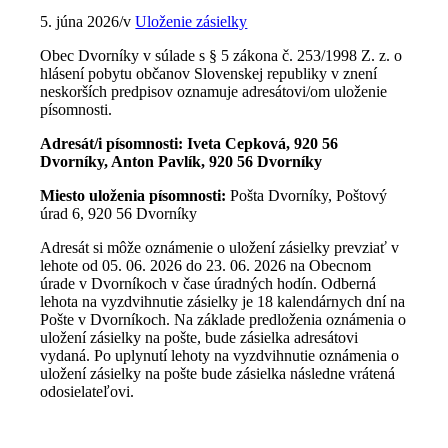
5. júna 2026
/
v
Uloženie zásielky
Obec Dvorníky v súlade s § 5 zákona č. 253/1998 Z. z. o
hlásení pobytu občanov Slovenskej republiky v znení
neskorších predpisov oznamuje adresátovi/om uloženie
písomnosti.
Adresát/i písomnosti: Iveta Cepková, 920 56
Dvorníky, Anton Pavlík, 920 56 Dvorníky
Miesto uloženia písomnosti:
Pošta Dvorníky, Poštový
úrad 6, 920 56 Dvorníky
Adresát si môže oznámenie o uložení zásielky prevziať v
lehote od 05. 06. 2026 do 23. 06. 2026 na Obecnom
úrade v Dvorníkoch v čase úradných hodín. Odberná
lehota na vyzdvihnutie zásielky je 18 kalendárnych dní na
Pošte v Dvorníkoch. Na základe predloženia oznámenia o
uložení zásielky na pošte, bude zásielka adresátovi
vydaná. Po uplynutí lehoty na vyzdvihnutie oznámenia o
uložení zásielky na pošte bude zásielka následne vrátená
odosielateľovi.