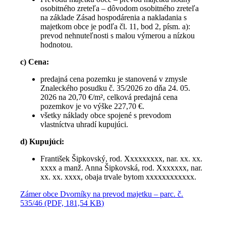
osobitného zreteľa – dôvodom osobitného zreteľa
na základe Zásad hospodárenia a nakladania s
majetkom obce je podľa čl. 11, bod 2, písm. a):
prevod nehnuteľnosti s malou výmerou a nízkou
hodnotou.
c) Cena:
predajná cena pozemku je stanovená v zmysle
Znaleckého posudku č. 35/2026 zo dňa 24. 05.
2026 na 20,70 €/m², celková predajná cena
pozemkov je vo výške 227,70 €.
všetky náklady obce spojené s prevodom
vlastníctva uhradí kupujúci.
d) Kupujúci:
František Šipkovský, rod. Xxxxxxxxx, nar. xx. xx.
xxxx a manž. Anna Šipkovská, rod. Xxxxxxx, nar.
xx. xx. xxxx, obaja trvale bytom xxxxxxxxxxxx.
Zámer obce Dvorníky na prevod majetku – parc. č.
535/46 (PDF, 181,54 KB)