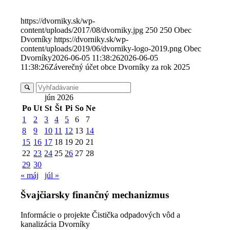
https://dvorniky.sk/wp-
content/uploads/2017/08/dvorniky.jpg
250
250
Obec
Dvorníky
https://dvorniky.sk/wp-
content/uploads/2019/06/dvorniky-logo-2019.png
Obec
Dvorníky
2026-06-05 11:38:26
2026-06-05
11:38:26
Záverečný účet obce Dvorníky za rok 2025
jún 2026
Po
Ut
St
Št
Pi
So
Ne
1
2
3
4
5
6
7
8
9
10
11
12
13
14
15
16
17
18
19
20
21
22
23
24
25
26
27
28
29
30
« máj
júl »
Švajčiarsky finančný mechanizmus
Informácie o projekte Čistička odpadových vôd a
kanalizácia Dvorníky