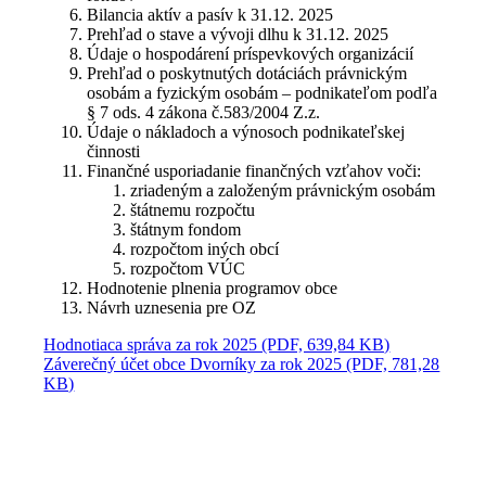
Bilancia aktív a pasív k 31.12. 2025
Prehľad o stave a vývoji dlhu k 31.12. 2025
Údaje o hospodárení príspevkových organizácií
Prehľad o poskytnutých dotáciách právnickým
osobám a fyzickým osobám – podnikateľom podľa
§ 7 ods. 4 zákona č.583/2004 Z.z.
Údaje o nákladoch a výnosoch podnikateľskej
činnosti
Finančné usporiadanie finančných vzťahov voči:
zriadeným a založeným právnickým osobám
štátnemu rozpočtu
štátnym fondom
rozpočtom iných obcí
rozpočtom VÚC
Hodnotenie plnenia programov obce
Návrh uznesenia pre OZ
Hodnotiaca správa za rok 2025 (PDF, 639,84 KB)
Záverečný účet obce Dvorníky za rok 2025 (PDF, 781,28
KB)