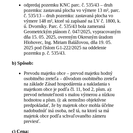
odpredaj pozemku KNC parc. č. 535/43 – druh
pozemku: zastavaná plocha vo výmere 13 m², parc.
č. 535/13 – druh pozemku: zastavaná plocha vo
výmere 148 m², ktoré sú zapísané na LV č. 1800, k.
ú. Dvorníky. Parc. č. 535/43 bola zameraná
Geometrickým plánom č. 047/2025, vypracovaným
dňa 15. 05. 2025, overeným Okresným úradom
Hlohovec, Ing. Miriam Balážovou, dňa 19. 05.
2025 pod číslom G1-222/2025 na oddelenie
pozemku p. č. 535/43.
b) Spôsob:
Prevodu majetku obce – prevod majetku hodný
osobitného zreteľa – dôvodom osobitného zreteľa
na základe Zásad hospodárenia a nakladania s
majetkom obce je podľa čl. 11, bod 2, písm. a):
prevod nehnuteľnosti s malou výmerou a nízkou
hodnotou a písm. i): ak nemožno objektívne
predpokladať, že by majetok obce mohla účelne
nadobudnúť iná osoba, než tá, na ktorú sa má
majetok obce podľa schvaľovaného zámeru
previesť.
c) Cena: