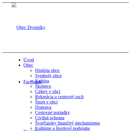
Úvod
Obec
História obce
Symboly obce
Kultúra
Facebook
Školstvo
Cirkev v obci
Rekreácia a cestovný ruch
Šport v obci
Doprava
Cestovné poriadky
Civilná ochrana
Švajčiarsky finančný mechanizmus
Kultúrne a športové podujatia