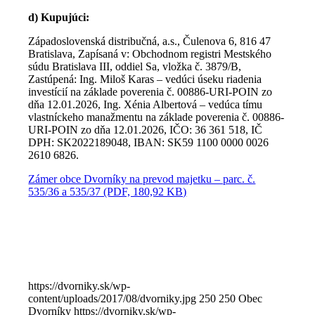
d) Kupujúci:
Západoslovenská distribučná, a.s., Čulenova 6, 816 47
Bratislava, Zapísaná v: Obchodnom registri Mestského
súdu Bratislava III, oddiel Sa, vložka č. 3879/B,
Zastúpená: Ing. Miloš Karas – vedúci úseku riadenia
investícií na základe poverenia č. 00886-URI-POIN zo
dňa 12.01.2026, Ing. Xénia Albertová – vedúca tímu
vlastníckeho manažmentu na základe poverenia č. 00886-
URI-POIN zo dňa 12.01.2026, IČO: 36 361 518, IČ
DPH: SK2022189048, IBAN: SK59 1100 0000 0026
2610 6826.
Zámer obce Dvorníky na prevod majetku – parc. č.
535/36 a 535/37 (PDF, 180,92 KB)
https://dvorniky.sk/wp-
content/uploads/2017/08/dvorniky.jpg
250
250
Obec
Dvorníky
https://dvorniky.sk/wp-