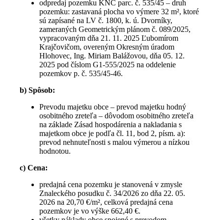
odpredaj pozemku KNC parc. č. 535/45 – druh
pozemku: zastavaná plocha vo výmere 32 m², ktoré
sú zapísané na LV č. 1800, k. ú. Dvorníky,
zameraných Geometrickým plánom č. 089/2025,
vypracovaným dňa 21. 11. 2025 Ľubomírom
Krajčovičom, overeným Okresným úradom
Hlohovec, Ing. Miriam Balážovou, dňa 05. 12.
2025 pod číslom G1-555/2025 na oddelenie
pozemkov p. č. 535/45-46.
b) Spôsob:
Prevodu majetku obce – prevod majetku hodný
osobitného zreteľa – dôvodom osobitného zreteľa
na základe Zásad hospodárenia a nakladania s
majetkom obce je podľa čl. 11, bod 2, písm. a):
prevod nehnuteľnosti s malou výmerou a nízkou
hodnotou.
c) Cena:
predajná cena pozemku je stanovená v zmysle
Znaleckého posudku č. 34/2026 zo dňa 22. 05.
2026 na 20,70 €/m², celková predajná cena
pozemkov je vo výške 662,40 €.
všetky náklady obce spojené s prevodom