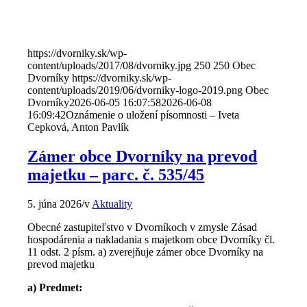
https://dvorniky.sk/wp-
content/uploads/2017/08/dvorniky.jpg
250
250
Obec
Dvorníky
https://dvorniky.sk/wp-
content/uploads/2019/06/dvorniky-logo-2019.png
Obec
Dvorníky
2026-06-05 16:07:58
2026-06-08
16:09:42
Oznámenie o uložení písomnosti – Iveta
Cepková, Anton Pavlík
Zámer obce Dvorníky na prevod
majetku – parc. č. 535/45
5. júna 2026
/
v
Aktuality
Obecné zastupiteľstvo v Dvorníkoch v zmysle Zásad
hospodárenia a nakladania s majetkom obce Dvorníky čl.
11 odst. 2 písm. a) zverejňuje zámer obce Dvorníky na
prevod majetku
a) Predmet: