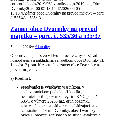
content/uploads/2019/06/dvorniky-logo-2019.png
Obec
Dvorníky
2026-06-05 13:15:47
2026-06-05
13:15:47
Zámer obce Dvorníky na prevod majetku – parc.
č. 535/43 a 535/13
Zámer obce Dvorníky na prevod
majetku – parc. č. 535/36 a 535/37
5. júna 2026
/
v
Aktuality
Obecné zastupiteľstvo v Dvorníkoch v zmysle Zásad
hospodárenia a nakladania s majetkom obce Dvorníky čl.
11. odst. 2 písm. h) zverejňuje zámer obce Dvorníky na
prevod majetku.
a) Predmet:
Predávajúci je výlučným vlastníkom, v
spoluvlastníckom podiele 1/1 k celku,
nehnuteľnosti – pozemku registra KNC parc. č.
535/1 o výmere 25235 m2, druh pozemku
zastavaná plocha a nádvorie, nachádzajúci sa v
katastrálnom území Dvorníky, obec Dvorníky,
okres Hlohovec, zapísaného na liste vlastníctva č.