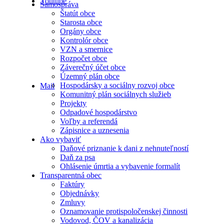
Youtube
Samospráva
Štatút obce
Starosta obce
Orgány obce
Kontrolór obce
VZN a smernice
Rozpočet obce
Záverečný účet obce
Územný plán obce
Hospodársky a sociálny rozvoj obce
Mail
Komunitný plán sociálnych služieb
Projekty
Odpadové hospodárstvo
Voľby a referendá
Zápisnice a uznesenia
Ako vybaviť
Daňové priznanie k dani z nehnuteľností
Daň za psa
Ohlásenie úmrtia a vybavenie formalít
Transparentná obec
Faktúry
Objednávky
Zmluvy
Oznamovanie protispoločenskej činnosti
Vodovod, ČOV a kanalizácia