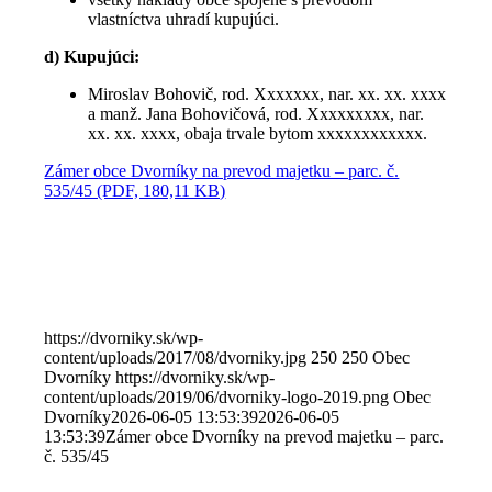
vlastníctva uhradí kupujúci.
d) Kupujúci:
Miroslav Bohovič, rod. Xxxxxxx, nar. xx. xx. xxxx
a manž. Jana Bohovičová, rod. Xxxxxxxxx, nar.
xx. xx. xxxx, obaja trvale bytom xxxxxxxxxxxx.
Zámer obce Dvorníky na prevod majetku – parc. č.
535/45 (PDF, 180,11 KB)
https://dvorniky.sk/wp-
content/uploads/2017/08/dvorniky.jpg
250
250
Obec
Dvorníky
https://dvorniky.sk/wp-
content/uploads/2019/06/dvorniky-logo-2019.png
Obec
Dvorníky
2026-06-05 13:53:39
2026-06-05
13:53:39
Zámer obce Dvorníky na prevod majetku – parc.
č. 535/45