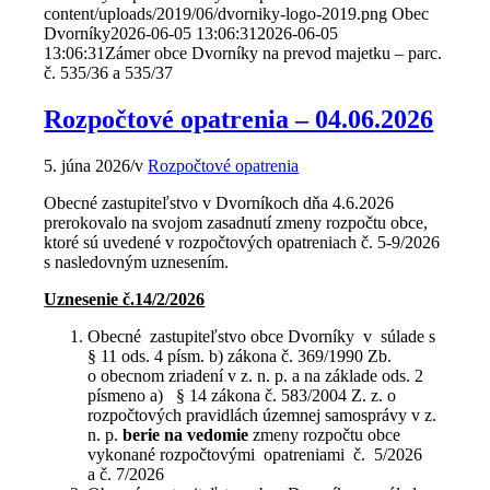
content/uploads/2019/06/dvorniky-logo-2019.png
Obec
Dvorníky
2026-06-05 13:06:31
2026-06-05
13:06:31
Zámer obce Dvorníky na prevod majetku – parc.
č. 535/36 a 535/37
Rozpočtové opatrenia – 04.06.2026
5. júna 2026
/
v
Rozpočtové opatrenia
Obecné zastupiteľstvo v Dvorníkoch dňa 4.6.2026
prerokovalo na svojom zasadnutí zmeny rozpočtu obce,
ktoré sú uvedené v rozpočtových opatreniach č. 5-9/2026
s nasledovným uznesením.
Uznesenie č.14/2/2026
Obecné zastupiteľstvo obce Dvorníky v súlade s
§ 11 ods. 4 písm. b) zákona č. 369/1990 Zb.
o obecnom zriadení v z. n. p. a na základe ods. 2
písmeno a) § 14 zákona č. 583/2004 Z. z. o
rozpočtových pravidlách územnej samosprávy v z.
n. p.
berie na vedomie
zmeny rozpočtu obce
vykonané rozpočtovými opatreniami č. 5/2026
a č. 7/2026