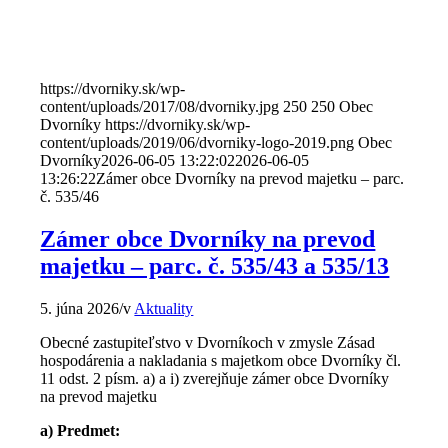
https://dvorniky.sk/wp-
content/uploads/2017/08/dvorniky.jpg
250
250
Obec
Dvorníky
https://dvorniky.sk/wp-
content/uploads/2019/06/dvorniky-logo-2019.png
Obec
Dvorníky
2026-06-05 13:22:02
2026-06-05
13:26:22
Zámer obce Dvorníky na prevod majetku – parc.
č. 535/46
Zámer obce Dvorníky na prevod
majetku – parc. č. 535/43 a 535/13
5. júna 2026
/
v
Aktuality
Obecné zastupiteľstvo v Dvorníkoch v zmysle Zásad
hospodárenia a nakladania s majetkom obce Dvorníky čl.
11 odst. 2 písm. a) a i) zverejňuje zámer obce Dvorníky
na prevod majetku
a) Predmet: