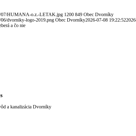
2026/07/HUMANA-o.z.-LETAK.jpg
1200
849
Obec Dvorníky
9/06/dvorniky-logo-2019.png
Obec Dvorníky
2026-07-08 19:22:52
2026
berá a čo nie
s
vôd a kanalizácia Dvorníky