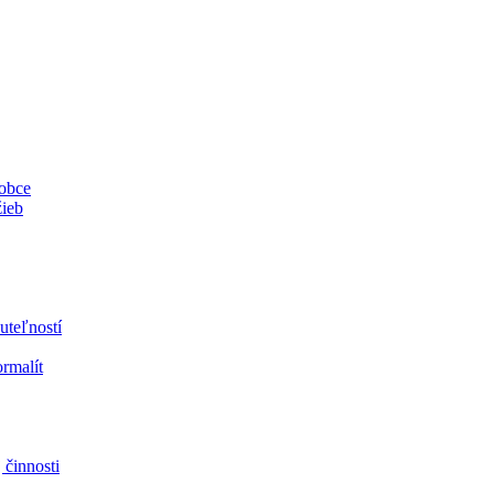
 obce
žieb
uteľností
ormalít
 činnosti