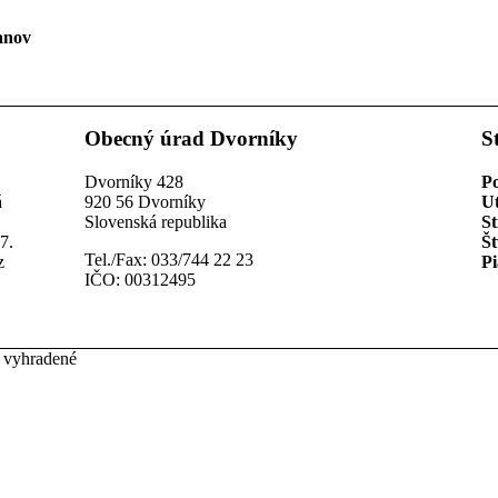
anov
Obecný úrad Dvorníky
S
Dvorníky 428
P
á
920 56 Dvorníky
U
Slovenská republika
St
7.
Št
Tel./Fax: 033/744 22 23
z
Pi
IČO: 00312495
 vyhradené