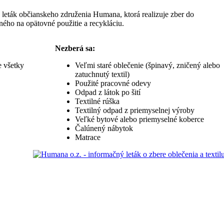
eták občianskeho združenia Humana, ktorá realizuje zber do
ného na opätovné použitie a recykláciu.
Nezberá sa:
e všetky
Veľmi staré oblečenie (špinavý, zničený alebo
zatuchnutý textil)
Použité pracovné odevy
Odpad z látok po šití
Textilné rúška
Textilný odpad z priemyselnej výroby
Veľké bytové alebo priemyselné koberce
Čalúnený nábytok
Matrace