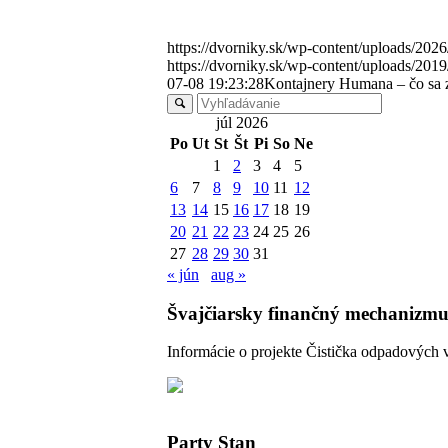
https://dvorniky.sk/wp-content/uploads/
https://dvorniky.sk/wp-content/uploads/201
07-08 19:23:28
Kontajnery Humana – čo sa z
júl 2026
Po
Ut
St
Št
Pi
So
Ne
1
2
3
4
5
6
7
8
9
10
11
12
13
14
15
16
17
18
19
20
21
22
23
24
25
26
27
28
29
30
31
« jún
aug »
Švajčiarsky finančný mechanizmu
Informácie o projekte Čistička odpadových 
Party Stan