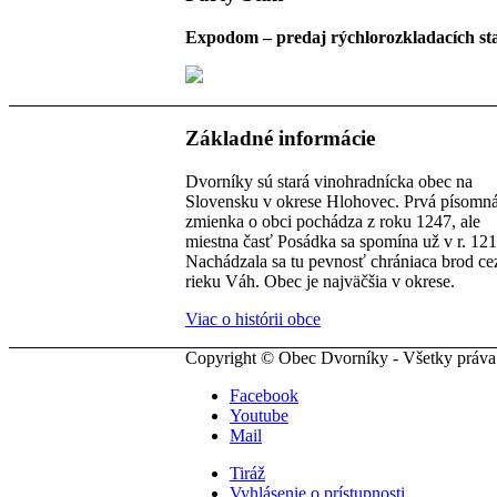
Expodom – predaj rýchlorozkladacích st
Základné informácie
Dvorníky sú stará vinohradnícka obec na
Slovensku v okrese Hlohovec. Prvá písomn
zmienka o obci pochádza z roku 1247, ale
miestna časť Posádka sa spomína už v r. 121
Nachádzala sa tu pevnosť chrániaca brod ce
rieku Váh. Obec je najväčšia v okrese.
Viac o histórii obce
Copyright © Obec Dvorníky - Všetky práva
Facebook
Youtube
Mail
Tiráž
Vyhlásenie o prístupnosti