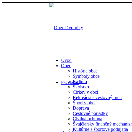
Úvod
Obec
História obce
Symboly obce
Kultúra
Facebook
Školstvo
Cirkev v obci
Rekreácia a cestovný ruch
Šport v obci
Doprava
Cestovné poriadky
Civilná ochrana
Švajčiarsky finančný mechani
Kultúrne a športové podujatia