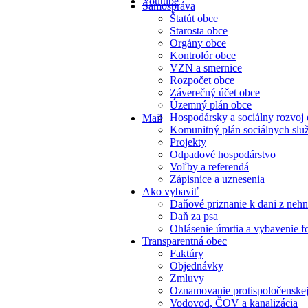
Youtube
Samospráva
Štatút obce
Starosta obce
Orgány obce
Kontrolór obce
VZN a smernice
Rozpočet obce
Záverečný účet obce
Územný plán obce
Hospodársky a sociálny rozvoj
Mail
Komunitný plán sociálnych slu
Projekty
Odpadové hospodárstvo
Voľby a referendá
Zápisnice a uznesenia
Ako vybaviť
Daňové priznanie k dani z nehn
Daň za psa
Ohlásenie úmrtia a vybavenie f
Transparentná obec
Faktúry
Objednávky
Zmluvy
Oznamovanie protispoločenskej
Vodovod, ČOV a kanalizácia