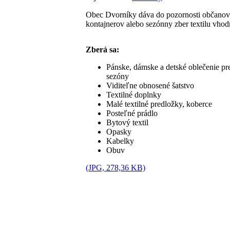
Obec Dvorníky dáva do pozornosti občanov l
kontajnerov alebo sezónny zber textilu vhod
Zberá sa:
Pánske, dámske a detské oblečenie pr
sezóny
Viditeľne obnosené šatstvo
Textilné doplnky
Malé textilné predložky, koberce
Posteľné prádlo
Bytový textil
Opasky
Kabelky
Obuv
(JPG, 278,36 KB)