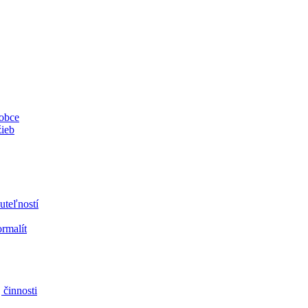
 obce
žieb
uteľností
ormalít
 činnosti