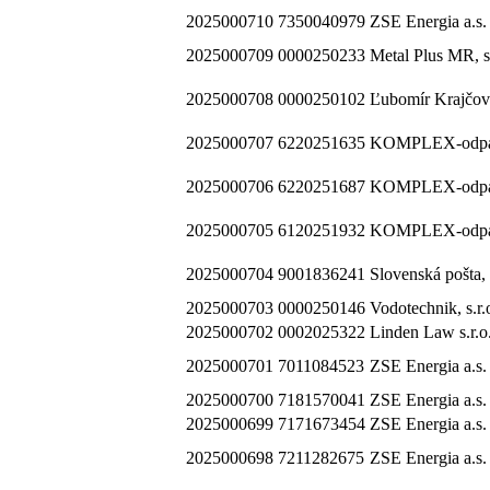
2025000710
7350040979
ZSE Energia a.s.
2025000709
0000250233
Metal Plus MR, s.
2025000708
0000250102
Ľubomír Krajčov
2025000707
6220251635
KOMPLEX-odpad
2025000706
6220251687
KOMPLEX-odpad
2025000705
6120251932
KOMPLEX-odpad
2025000704
9001836241
Slovenská pošta, 
2025000703
0000250146
Vodotechnik, s.r.
2025000702
0002025322
Linden Law s.r.o
2025000701
7011084523
ZSE Energia a.s.
2025000700
7181570041
ZSE Energia a.s.
2025000699
7171673454
ZSE Energia a.s.
2025000698
7211282675
ZSE Energia a.s.