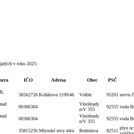
jatých v roku 2025:
nera
IČO
Adresa
Obec
PSČ
B,
36562726
Kollárova 1199/46
Vráble
95201
servis 
nad
Vinohrady
00306304
92555
voda B
n/V 355
nad
Vinohrady
00306304
92555
voda B
n/V 355
plyn o
35815256
Mlynské nivy 44/a
Bratislava
82511
vyúčto