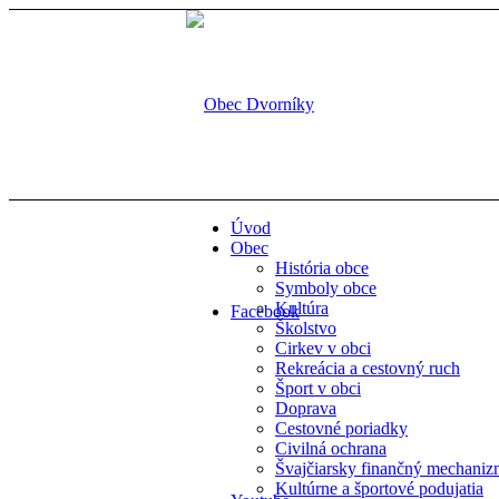
Úvod
Obec
História obce
Symboly obce
Kultúra
Facebook
Školstvo
Cirkev v obci
Rekreácia a cestovný ruch
Šport v obci
Doprava
Cestovné poriadky
Civilná ochrana
Švajčiarsky finančný mechani
Kultúrne a športové podujatia