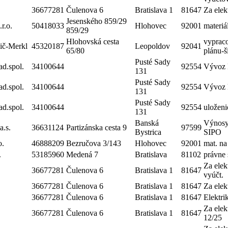
36677281
Čulenova 6
Bratislava 1
81647
Za elek
Jesenského 859/29
r.o.
50418033
Hlohovec
92001
materi
859/29
Hlohovská cesta
vyprac
ič-Merkl
45320187
Leopoldov
92041
65/80
plánu-š
Pusté Sady
.spol.
34100644
92554
Vývoz 
131
Pusté Sady
.spol.
34100644
92554
Vývoz 
131
Pusté Sady
.spol.
34100644
92554
uložen
131
Banská
Výnosy 
a.s.
36631124
Partizánska cesta 9
97599
Bystrica
SIPO
o.
46888209
Bezručova 3/143
Hlohovec
92001
mat. n
.
53185960
Medená 7
Bratislava
81102
právne 
Za elek
36677281
Čulenova 6
Bratislava 1
81647
vyúčt.
36677281
Čulenova 6
Bratislava 1
81647
Za elek
36677281
Čulenova 6
Bratislava 1
81647
Elektri
Za elek
36677281
Čulenova 6
Bratislava 1
81647
12/25