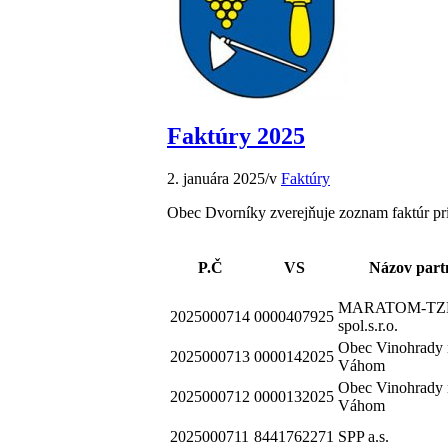
Faktúry 2025
2. januára 2025
/
v
Faktúry
Obec Dvorníky zverejňuje zoznam faktúr pri
P.Č
VS
Názov part
MARATOM-TZ
2025000714
0000407925
spol.s.r.o.
Obec Vinohrady 
2025000713
0000142025
Váhom
Obec Vinohrady 
2025000712
0000132025
Váhom
2025000711
8441762271
SPP a.s.