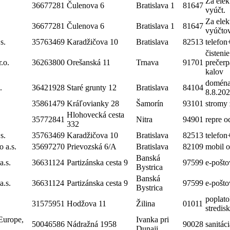
Za elek
36677281
Čulenova 6
Bratislava 1
81647
vyúčt.
Za elek
36677281
Čulenova 6
Bratislava 1
81647
vyúčto
s.
35763469
Karadžičova 10
Bratislava
82513
telefon
čistenie
.o.
36263800
Orešanská 11
Trnava
91701
prečerp
kalov
doména
.
36421928
Staré grunty 12
Bratislava
84104
8.8.20
35861479
Kráľovianky 28
Šamorín
93101
stromy
Hlohovecká cesta
35772841
Nitra
94901
repre o
332
s.
35763469
Karadžičova 10
Bratislava
82513
telefon
 a.s.
35697270
Prievozská 6/A
Bratislava
82109
mobil 
Banská
a.s.
36631124
Partizánska cesta 9
97599
e-pošt
Bystrica
Banská
a.s.
36631124
Partizánska cesta 9
97599
e-pošt
Bystrica
poplato
31575951
Hodžova 11
Žilina
01011
stredis
Europe,
Ivanka pri
50046586
Nádražná 1958
90028
sanitác
Dunaji