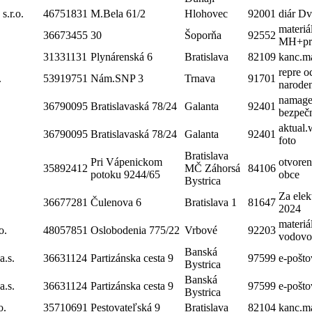
.r.o.
46751831
M.Bela 61/2
Hlohovec
92001
diár Dv
materiá
36673455
30
Šoporňa
92552
MH+pr.
31331131
Plynárenská 6
Bratislava
82109
kanc.ma
repre o
.
53919751
Nám.SNP 3
Trnava
91701
narode
namager
36790095
Bratislavaská 78/24
Galanta
92401
bezpečn
aktual
36790095
Bratislavaská 78/24
Galanta
92401
foto
Bratislava
Pri Vápenickom
otvore
35892412
MČ Záhorsá
84106
potoku 9244/65
obce
Bystrica
Za elek
36677281
Čulenova 6
Bratislava 1
81647
2024
materiá
o.
48057851
Oslobodenia 775/22
Vrbové
92203
vodovo
Banská
a.s.
36631124
Partizánska cesta 9
97599
e-pošt
Bystrica
Banská
a.s.
36631124
Partizánska cesta 9
97599
e-pošt
Bystrica
o.
35710691
Pestovateľská 9
Bratislava
82104
kanc.ma