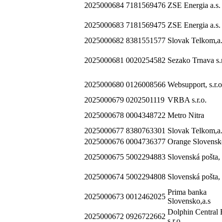
2025000684
7181569476
ZSE Energia a.s.
2025000683
7181569475
ZSE Energia a.s.
2025000682
8381551577
Slovak Telkom,a.
2025000681
0020254582
Sezako Trnava s.r
2025000680
0126008566
Websupport, s.r.o
2025000679
0202501119
VRBA s.r.o.
2025000678
0004348722
Metro Nitra
2025000677
8380763301
Slovak Telkom,a.
2025000676
0004736377
Orange Slovensko
2025000675
5002294883
Slovenská pošta, 
2025000674
5002294808
Slovenská pošta, 
Prima banka
2025000673
0012462025
Slovensko,a.s
Dolphin Central 
2025000672
0926722662
s.r.o.