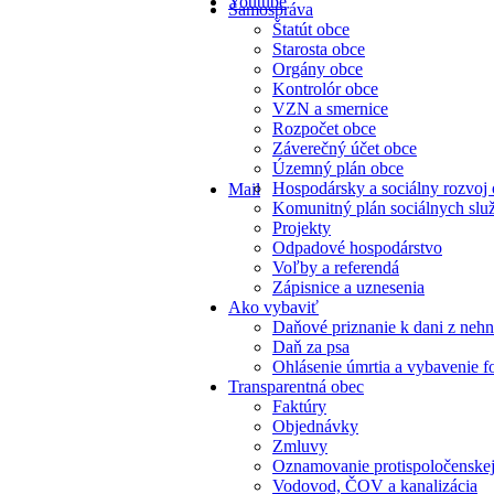
Youtube
Samospráva
Štatút obce
Starosta obce
Orgány obce
Kontrolór obce
VZN a smernice
Rozpočet obce
Záverečný účet obce
Územný plán obce
Hospodársky a sociálny rozvoj
Mail
Komunitný plán sociálnych slu
Projekty
Odpadové hospodárstvo
Voľby a referendá
Zápisnice a uznesenia
Ako vybaviť
Daňové priznanie k dani z nehn
Daň za psa
Ohlásenie úmrtia a vybavenie f
Transparentná obec
Faktúry
Objednávky
Zmluvy
Oznamovanie protispoločenskej
Vodovod, ČOV a kanalizácia