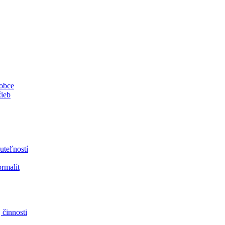
 obce
žieb
uteľností
ormalít
 činnosti