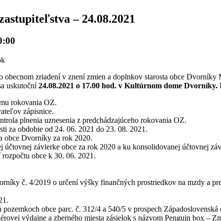
astupiteľstva – 24.08.2021
0:00
o obecnom zriadení v znení zmien a doplnkov starosta obce Dvorníky
sa uskutoční
24.08.2021 o 17.00 hod. v Kultúrnom dome Dvorníky.
amu rokovania OZ.
ateľov zápisnice.
ntrola plnenia uznesenia z predchádzajúceho rokovania OZ.
ti za obdobie od 24. 06. 2021 do 23. 08. 2021.
a obce Dvorníky za rok 2020.
ej účtovnej závierke obce za rok 2020 a ku konsolidovanej účtovnej záv
 rozpočtu obce k 30. 06. 2021.
níky č. 4/2019 o určení výšky finančných prostriedkov na mzdy a pre
21.
 pozemkoch obce parc. č. 312/4 a 540/5 v prospech Západoslovenská di
riérovej výdajne a zberného miesta zásielok s názvom Penguin box – Z