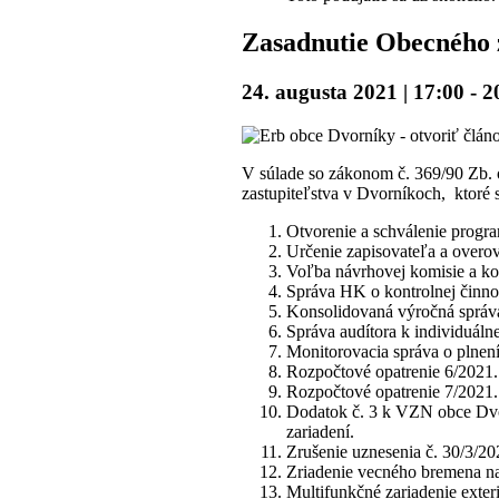
Zasadnutie Obecného z
24. augusta 2021 | 17:00
-
2
V súlade so zákonom č. 369/90 Zb. 
zastupiteľstva v Dvorníkoch, ktoré 
Otvorenie a schválenie progr
Určenie zapisovateľa a overov
Voľba návrhovej komisie a ko
Správa HK o kontrolnej činnos
Konsolidovaná výročná správ
Správa audítora k individuáln
Monitorovacia správa o plnení
Rozpočtové opatrenie 6/2021.
Rozpočtové opatrenie 7/2021.
Dodatok č. 3 k VZN obce Dvor
zariadení.
Zrušenie uznesenia č. 30/3/20
Zriadenie vecného bremena na
Multifunkčné zariadenie exte