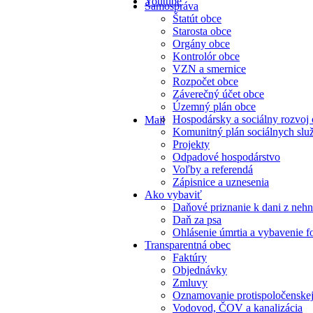
Youtube
Samospráva
Štatút obce
Starosta obce
Orgány obce
Kontrolór obce
VZN a smernice
Rozpočet obce
Záverečný účet obce
Územný plán obce
Hospodársky a sociálny rozvoj
Mail
Komunitný plán sociálnych slu
Projekty
Odpadové hospodárstvo
Voľby a referendá
Zápisnice a uznesenia
Ako vybaviť
Daňové priznanie k dani z nehn
Daň za psa
Ohlásenie úmrtia a vybavenie f
Transparentná obec
Faktúry
Objednávky
Zmluvy
Oznamovanie protispoločenskej
Vodovod, ČOV a kanalizácia