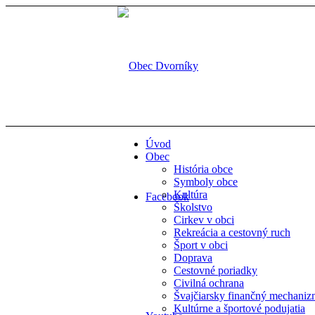
Úvod
Obec
História obce
Symboly obce
Kultúra
Facebook
Školstvo
Cirkev v obci
Rekreácia a cestovný ruch
Šport v obci
Doprava
Cestovné poriadky
Civilná ochrana
Švajčiarsky finančný mechani
Kultúrne a športové podujatia