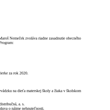
 Maroš Nemeček zvoláva riadne zasadnutie obecného
Program:
ierke za rok 2020.
vádzku na dieťa materskej školy a žiaka v školskom
stribučná, a. s.
mluva o nájme nehnuteľnosti.