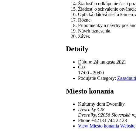
Žiadosť o odkúpenie časti poz
Žiadosť o schválenie otvárací
Optická dátová sieť a kamero
Rôzne.
Pripomienky a návrhy poslanc
Návrh uznesenia.
Záver.
Detaily
Dátum:
24. augusta 2021
Čas:
17:00 - 20:00
Podujatie Category:
Zasadnuti
Miesto konania
Kultúrny dom Dvorníky
Dvorníky 428
Dvorníky
,
92056
Slovenská re
Phone
+42133 744 22 23
View Miesto konania Website