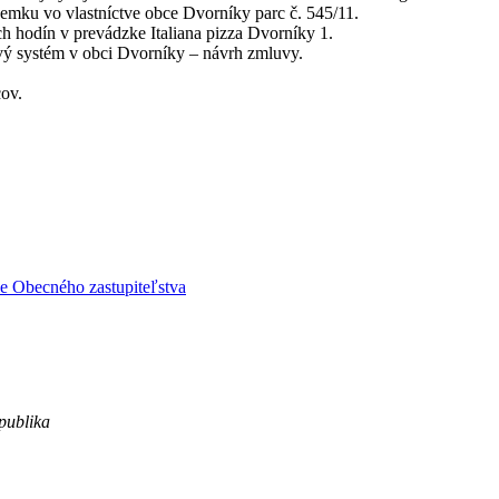
emku vo vlastníctve obce Dvorníky parc č. 545/11.
ch hodín v prevádzke Italiana pizza Dvorníky 1.
vý systém v obci Dvorníky – návrh zmluvy.
ov.
e Obecného zastupiteľstva
publika