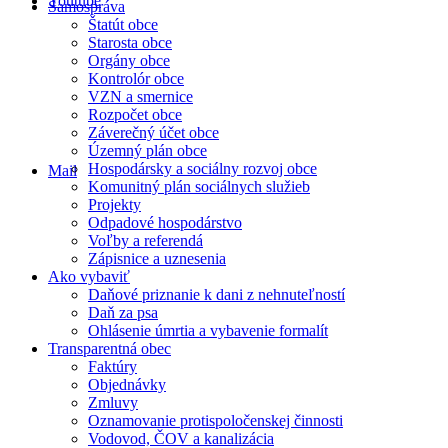
Youtube
Samospráva
Štatút obce
Starosta obce
Orgány obce
Kontrolór obce
VZN a smernice
Rozpočet obce
Záverečný účet obce
Územný plán obce
Hospodársky a sociálny rozvoj obce
Mail
Komunitný plán sociálnych služieb
Projekty
Odpadové hospodárstvo
Voľby a referendá
Zápisnice a uznesenia
Ako vybaviť
Daňové priznanie k dani z nehnuteľností
Daň za psa
Ohlásenie úmrtia a vybavenie formalít
Transparentná obec
Faktúry
Objednávky
Zmluvy
Oznamovanie protispoločenskej činnosti
Vodovod, ČOV a kanalizácia