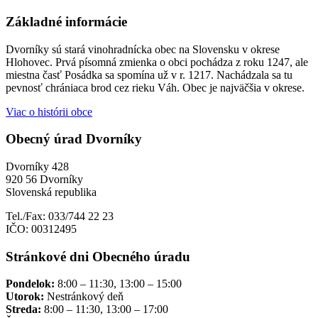
Základné informácie
Dvorníky sú stará vinohradnícka obec na Slovensku v okrese
Hlohovec. Prvá písomná zmienka o obci pochádza z roku 1247, ale
miestna časť Posádka sa spomína už v r. 1217. Nachádzala sa tu
pevnosť chrániaca brod cez rieku Váh. Obec je najväčšia v okrese.
Viac o histórii obce
Obecný úrad Dvorníky
Dvorníky 428
920 56 Dvorníky
Slovenská republika
Tel./Fax: 033/744 22 23
IČO: 00312495
Stránkové dni Obecného úradu
Pondelok:
8:00 – 11:30, 13:00 – 15:00
Utorok:
Nestránkový deň
Streda:
8:00 – 11:30, 13:00 – 17:00