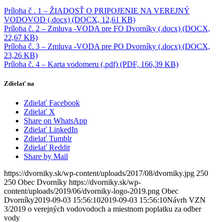
Príloha č . 1 – ŽIADOSŤ O PRIPOJENIE NA VEREJNÝ
VODOVOD (.docx) (DOCX, 12,61 KB)
Príloha č. 2 – Zmluva -VODA pre FO Dvorníky (.docx) (DOCX,
22,67 KB)
Príloha č. 3 – Zmluva -VODA pre PO Dvorníky (.docx) (DOCX,
23,26 KB)
Príloha č. 4 – Karta vodomeru (.pdf) (PDF, 166,39 KB)
Zdielať na
Zdielať Facebook
Zdielať X
Share on WhatsApp
Zdielať LinkedIn
Zdielať Tumblr
Zdielať Reddit
Share by Mail
https://dvorniky.sk/wp-content/uploads/2017/08/dvorniky.jpg
250
250
Obec Dvorníky
https://dvorniky.sk/wp-
content/uploads/2019/06/dvorniky-logo-2019.png
Obec
Dvorníky
2019-09-03 15:56:10
2019-09-03 15:56:10
Návrh VZN
3/2019 o verejných vodovodoch a miestnom poplatku za odber
vody