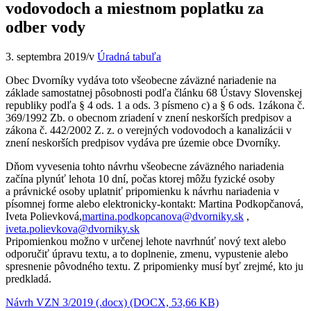
vodovodoch a miestnom poplatku za
odber vody
3. septembra 2019
/
v
Úradná tabuľa
Obec Dvorníky vydáva toto všeobecne záväzné nariadenie na
základe samostatnej pôsobnosti podľa článku 68 Ústavy Slovenskej
republiky podľa § 4 ods. 1 a ods. 3 písmeno c) a § 6 ods. 1zákona č.
369/1992 Zb. o obecnom zriadení v znení neskorších predpisov a
zákona č. 442/2002 Z. z. o verejných vodovodoch a kanalizácii v
znení neskorších predpisov vydáva pre územie obce Dvorníky.
Dňom vyvesenia tohto návrhu všeobecne záväzného nariadenia
začína plynúť lehota 10 dní, počas ktorej môžu fyzické osoby
a právnické osoby uplatniť pripomienku k návrhu nariadenia v
písomnej forme alebo elektronicky-kontakt: Martina Podkopčanová,
Iveta Polievková,
martina.podkopcanova@dvorniky.sk
,
iveta.polievkova@dvorniky.sk
Pripomienkou možno v určenej lehote navrhnúť nový text alebo
odporučiť úpravu textu, a to doplnenie, zmenu, vypustenie alebo
spresnenie pôvodného textu. Z pripomienky musí byť zrejmé, kto ju
predkladá.
Návrh VZN 3/2019 (.docx) (DOCX, 53,66 KB)