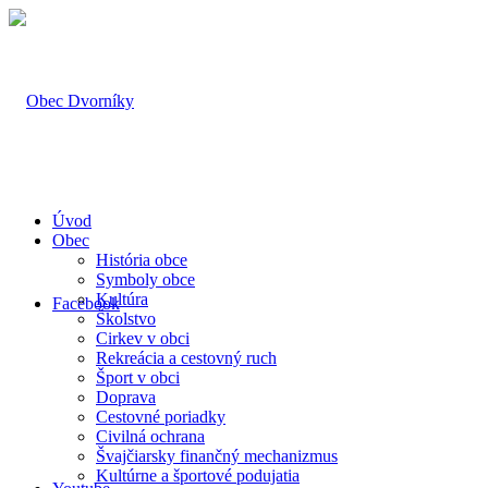
Úvod
Obec
História obce
Symboly obce
Kultúra
Facebook
Školstvo
Cirkev v obci
Rekreácia a cestovný ruch
Šport v obci
Doprava
Cestovné poriadky
Civilná ochrana
Švajčiarsky finančný mechanizmus
Kultúrne a športové podujatia