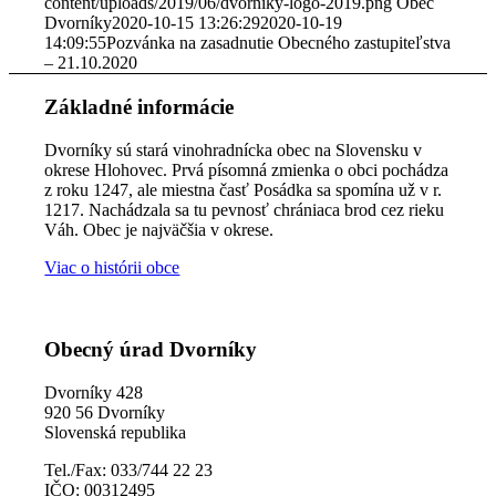
content/uploads/2019/06/dvorniky-logo-2019.png
Obec
Dvorníky
2020-10-15 13:26:29
2020-10-19
14:09:55
Pozvánka na zasadnutie Obecného zastupiteľstva
– 21.10.2020
Základné informácie
Dvorníky sú stará vinohradnícka obec na Slovensku v
okrese Hlohovec. Prvá písomná zmienka o obci pochádza
z roku 1247, ale miestna časť Posádka sa spomína už v r.
1217. Nachádzala sa tu pevnosť chrániaca brod cez rieku
Váh. Obec je najväčšia v okrese.
Viac o histórii obce
Obecný úrad Dvorníky
Dvorníky 428
920 56 Dvorníky
Slovenská republika
Tel./Fax: 033/744 22 23
IČO: 00312495