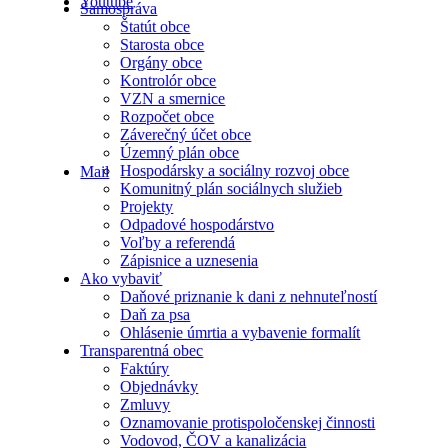
Youtube
Samospráva
Štatút obce
Starosta obce
Orgány obce
Kontrolór obce
VZN a smernice
Rozpočet obce
Záverečný účet obce
Územný plán obce
Hospodársky a sociálny rozvoj obce
Mail
Komunitný plán sociálnych služieb
Projekty
Odpadové hospodárstvo
Voľby a referendá
Zápisnice a uznesenia
Ako vybaviť
Daňové priznanie k dani z nehnuteľností
Daň za psa
Ohlásenie úmrtia a vybavenie formalít
Transparentná obec
Faktúry
Objednávky
Zmluvy
Oznamovanie protispoločenskej činnosti
Vodovod, ČOV a kanalizácia