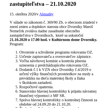
zastupiteľstva – 21.10.2020
15. októbra 2020
/
v
Aktuality
V súlade so zákonom č. 369/90 Zb. o obecnom zriadení v
znení zmien a doplnkov starosta obce Dvorníky Maroš
Nemeček zvoláva riadne zasadnutie obecného
zastupiteľstva v Dvorníkoch, ktoré sa uskutoční
21.10.2020 o 17.00 hod. v Kultúrnom dome Dvorníky.
Program:
Otvorenie a schválenie programu rokovania OZ.
Určenie zapisovateľa a overovateľov zápisnice.
Voľba návrhovej komisie a kontrola plnenia
uznesenia z predchádzajúceho rokovania OZ.
Dodatok č.1 k VZN obce Dvorníky č.4/2019 o
určení výšky finančných prostriedkov na mzdy a
prevádzku na dieťa materskej školy a žiaka
v školskom zariadení.
Rozpočtové opatrenia.
Stanovisko hlavnej kontrolórky k prijatiu návratnej
finančnej výpomoci z MF SR.
Správa hlavnej kontrolórky o kontrolnej činnosti za
obdobie od 24.09.20 do 21.10.20.