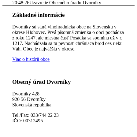
20:48:26
Uzavretie Obecného úradu Dvorníky
Základné informácie
Dvorníky sú stará vinohradnícka obec na Slovensku v
okrese Hlohovec. Prvá písomná zmienka o obci pochádza
z roku 1247, ale miestna časť Posádka sa spomína už v r.
1217. Nachádzala sa tu pevnosť chrániaca brod cez rieku
Váh. Obec je najväčšia v okrese.
Viac o histórii obce
Obecný úrad Dvorníky
Dvorníky 428
920 56 Dvorníky
Slovenská republika
Tel./Fax: 033/744 22 23
IČO: 00312495