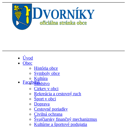
Úvod
Obec
História obce
Symboly obce
Kultúra
Facebook
Školstvo
Cirkev v obci
Rekreácia a cestovný ruch
Šport v obci
Doprava
Cestovné poriadky
Civilná ochrana
Švajčiarsky finančný mechanizmus
Kultúrne a športové podujatia