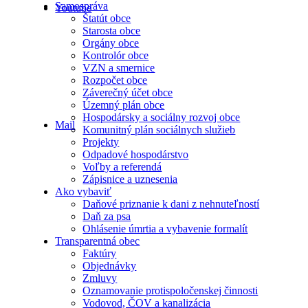
Samospráva
Youtube
Štatút obce
Starosta obce
Orgány obce
Kontrolór obce
VZN a smernice
Rozpočet obce
Záverečný účet obce
Územný plán obce
Hospodársky a sociálny rozvoj obce
Mail
Komunitný plán sociálnych služieb
Projekty
Odpadové hospodárstvo
Voľby a referendá
Zápisnice a uznesenia
Ako vybaviť
Daňové priznanie k dani z nehnuteľností
Daň za psa
Ohlásenie úmrtia a vybavenie formalít
Transparentná obec
Faktúry
Objednávky
Zmluvy
Oznamovanie protispoločenskej činnosti
Vodovod, ČOV a kanalizácia