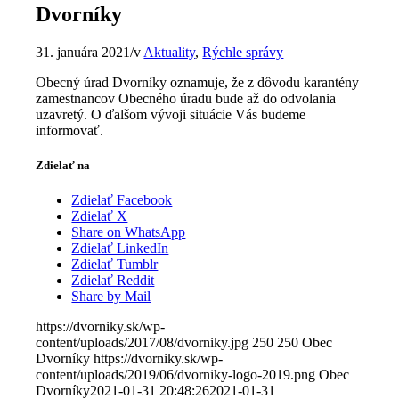
Dvorníky
31. januára 2021
/
v
Aktuality
,
Rýchle správy
Obecný úrad Dvorníky oznamuje, že z dôvodu karantény
zamestnancov Obecného úradu bude až do odvolania
uzavretý. O ďalšom vývoji situácie Vás budeme
informovať.
Zdielať na
Zdielať Facebook
Zdielať X
Share on WhatsApp
Zdielať LinkedIn
Zdielať Tumblr
Zdielať Reddit
Share by Mail
https://dvorniky.sk/wp-
content/uploads/2017/08/dvorniky.jpg
250
250
Obec
Dvorníky
https://dvorniky.sk/wp-
content/uploads/2019/06/dvorniky-logo-2019.png
Obec
Dvorníky
2021-01-31 20:48:26
2021-01-31