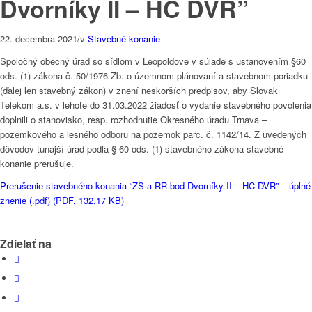
Dvorníky II – HC DVR”
22. decembra 2021
/
v
Stavebné konanie
Spoločný obecný úrad so sídlom v Leopoldove v súlade s ustanovením §60
ods. (1) zákona č. 50/1976 Zb. o územnom plánovaní a stavebnom poriadku
(ďalej len stavebný zákon) v znení neskorších predpisov, aby Slovak
Telekom a.s. v lehote do 31.03.2022 žiadosť o vydanie stavebného povolenia
doplnili o stanovisko, resp. rozhodnutie Okresného úradu Trnava –
pozemkového a lesného odboru na pozemok parc. č. 1142/14. Z uvedených
dôvodov tunajší úrad podľa § 60 ods. (1) stavebného zákona stavebné
konanie prerušuje.
Prerušenie stavebného konania “ZS a RR bod Dvorníky II – HC DVR” – úplné
znenie (.pdf) (PDF, 132,17 KB)
Zdielať na