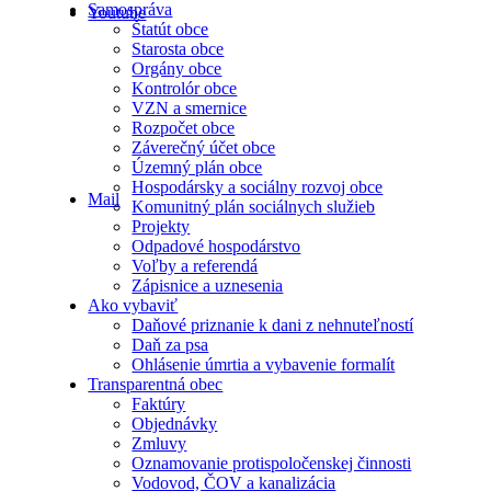
Samospráva
Youtube
Štatút obce
Starosta obce
Orgány obce
Kontrolór obce
VZN a smernice
Rozpočet obce
Záverečný účet obce
Územný plán obce
Hospodársky a sociálny rozvoj obce
Mail
Komunitný plán sociálnych služieb
Projekty
Odpadové hospodárstvo
Voľby a referendá
Zápisnice a uznesenia
Ako vybaviť
Daňové priznanie k dani z nehnuteľností
Daň za psa
Ohlásenie úmrtia a vybavenie formalít
Transparentná obec
Faktúry
Objednávky
Zmluvy
Oznamovanie protispoločenskej činnosti
Vodovod, ČOV a kanalizácia