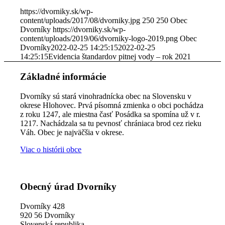
https://dvorniky.sk/wp-
content/uploads/2017/08/dvorniky.jpg
250
250
Obec
Dvorníky
https://dvorniky.sk/wp-
content/uploads/2019/06/dvorniky-logo-2019.png
Obec
Dvorníky
2022-02-25 14:25:15
2022-02-25
14:25:15
Evidencia štandardov pitnej vody – rok 2021
Základné informácie
Dvorníky sú stará vinohradnícka obec na Slovensku v
okrese Hlohovec. Prvá písomná zmienka o obci pochádza
z roku 1247, ale miestna časť Posádka sa spomína už v r.
1217. Nachádzala sa tu pevnosť chrániaca brod cez rieku
Váh. Obec je najväčšia v okrese.
Viac o histórii obce
Obecný úrad Dvorníky
Dvorníky 428
920 56 Dvorníky
Slovenská republika