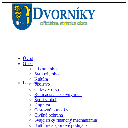
Úvod
Obec
História obce
Symboly obce
Kultúra
Facebook
Školstvo
Cirkev v obci
Rekreácia a cestovný ruch
Šport v obci
Doprava
Cestovné poriadky
Civilná ochrana
Švajčiarsky finančný mechanizmus
Kultúrne a športové podujatia