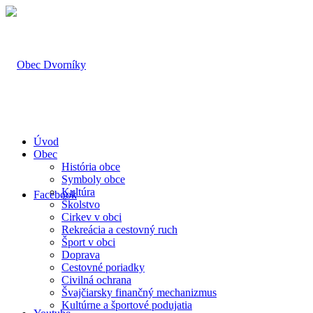
Úvod
Obec
História obce
Symboly obce
Kultúra
Facebook
Školstvo
Cirkev v obci
Rekreácia a cestovný ruch
Šport v obci
Doprava
Cestovné poriadky
Civilná ochrana
Švajčiarsky finančný mechanizmus
Kultúrne a športové podujatia