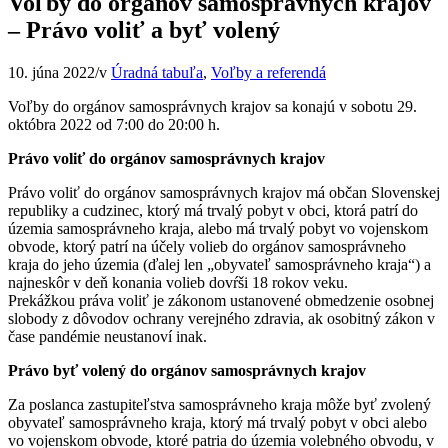
Voľby do orgánov samosprávnych krajov
– Právo voliť a byť volený
10. júna 2022
/
v
Úradná tabuľa
,
Voľby a referendá
Voľby do orgánov samosprávnych krajov sa konajú v sobotu 29.
októbra 2022 od 7:00 do 20:00 h.
Právo voliť do orgánov samosprávnych krajov
Právo voliť do orgánov samosprávnych krajov má občan Slovenskej
republiky a cudzinec, ktorý má trvalý pobyt v obci, ktorá patrí do
územia samosprávneho kraja, alebo má trvalý pobyt vo vojenskom
obvode, ktorý patrí na účely volieb do orgánov samosprávneho
kraja do jeho územia (ďalej len „obyvateľ samosprávneho kraja“) a
najneskôr v deň konania volieb dovŕši 18 rokov veku.
Prekážkou práva voliť je zákonom ustanovené obmedzenie osobnej
slobody z dôvodov ochrany verejného zdravia, ak osobitný zákon v
čase pandémie neustanoví inak.
Právo byť volený do orgánov samosprávnych krajov
Za poslanca zastupiteľstva samosprávneho kraja môže byť zvolený
obyvateľ samosprávneho kraja, ktorý má trvalý pobyt v obci alebo
vo vojenskom obvode, ktoré patria do územia volebného obvodu, v