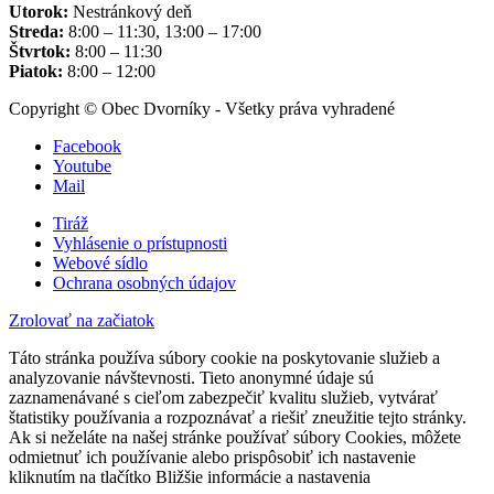
Utorok:
Nestránkový deň
Streda:
8:00 – 11:30, 13:00 – 17:00
Štvrtok:
8:00 – 11:30
Piatok:
8:00 – 12:00
Copyright © Obec Dvorníky - Všetky práva vyhradené
Facebook
Youtube
Mail
Tiráž
Vyhlásenie o prístupnosti
Webové sídlo
Ochrana osobných údajov
Zrolovať na začiatok
Táto stránka používa súbory cookie na poskytovanie služieb a
analyzovanie návštevnosti. Tieto anonymné údaje sú
zaznamenávané s cieľom zabezpečiť kvalitu služieb, vytvárať
štatistiky používania a rozpoznávať a riešiť zneužitie tejto stránky.
Ak si neželáte na našej stránke používať súbory Cookies, môžete
odmietnuť ich používanie alebo prispôsobiť ich nastavenie
kliknutím na tlačítko Bližšie informácie a nastavenia