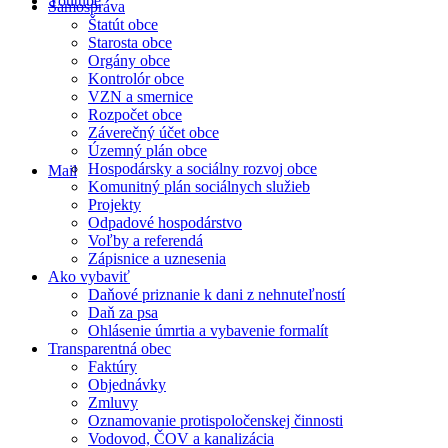
Youtube
Samospráva
Štatút obce
Starosta obce
Orgány obce
Kontrolór obce
VZN a smernice
Rozpočet obce
Záverečný účet obce
Územný plán obce
Hospodársky a sociálny rozvoj obce
Mail
Komunitný plán sociálnych služieb
Projekty
Odpadové hospodárstvo
Voľby a referendá
Zápisnice a uznesenia
Ako vybaviť
Daňové priznanie k dani z nehnuteľností
Daň za psa
Ohlásenie úmrtia a vybavenie formalít
Transparentná obec
Faktúry
Objednávky
Zmluvy
Oznamovanie protispoločenskej činnosti
Vodovod, ČOV a kanalizácia