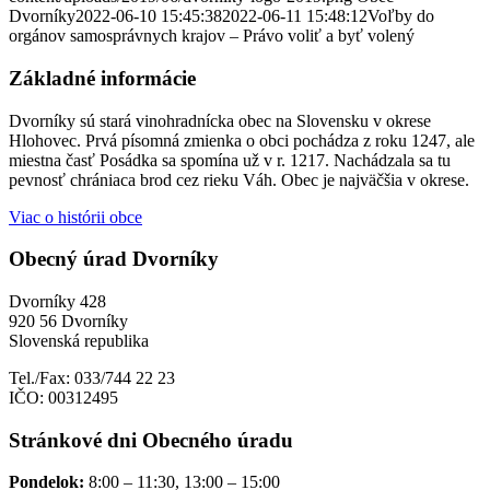
Dvorníky
2022-06-10 15:45:38
2022-06-11 15:48:12
Voľby do
orgánov samosprávnych krajov – Právo voliť a byť volený
Základné informácie
Dvorníky sú stará vinohradnícka obec na Slovensku v okrese
Hlohovec. Prvá písomná zmienka o obci pochádza z roku 1247, ale
miestna časť Posádka sa spomína už v r. 1217. Nachádzala sa tu
pevnosť chrániaca brod cez rieku Váh. Obec je najväčšia v okrese.
Viac o histórii obce
Obecný úrad Dvorníky
Dvorníky 428
920 56 Dvorníky
Slovenská republika
Tel./Fax: 033/744 22 23
IČO: 00312495
Stránkové dni Obecného úradu
Pondelok:
8:00 – 11:30, 13:00 – 15:00