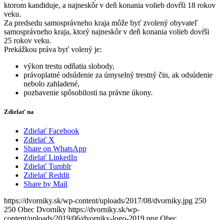
ktorom kandiduje, a najneskôr v deň konania volieb dovŕši 18 rokov
veku.
Za predsedu samosprávneho kraja môže byť zvolený obyvateľ
samosprávneho kraja, ktorý najneskôr v deň konania volieb dovŕši
25 rokov veku.
Prekážkou práva byť volený je:
výkon trestu odňatia slobody,
právoplatné odsúdenie za úmyselný trestný čin, ak odsúdenie
nebolo zahladené,
pozbavenie spôsobilosti na právne úkony.
Zdielať na
Zdielať Facebook
Zdielať X
Share on WhatsApp
Zdielať LinkedIn
Zdielať Tumblr
Zdielať Reddit
Share by Mail
https://dvorniky.sk/wp-content/uploads/2017/08/dvorniky.jpg
250
250
Obec Dvorníky
https://dvorniky.sk/wp-
content/uploads/2019/06/dvorniky-logo-2019.png
Obec