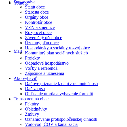
Samospráva
Youtube
Štatút obce
Starosta obce
Orgány obce
Kontrolór obce
VZN a smernice
Rozpočet obce
Záverečný účet obce
Územný plán obce
Hospodársky a sociálny rozvoj obce
Mail
Komunitný plán sociálnych služieb
Projekty
Odpadové hospodárstvo
Voľby a referendá
Zápisnice a uznesenia
Ako vybaviť
Daňové priznanie k dani z nehnuteľností
Daň za psa
Ohlásenie úmrtia a vybavenie formalít
Transparentná obec
Faktúry
Objednávky
Zmluvy
Oznamovanie protispoločenskej činnosti
Vodovod, ČOV a kanalizácia