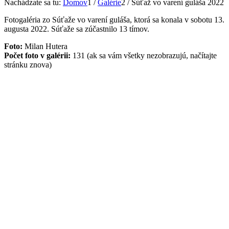
Nachádzate sa tu:
Domov
1
/
Galérie
2
/
Súťaž vo varení guláša 2022
Fotogaléria zo Súťaže vo varení guláša, ktorá sa konala v sobotu 13.
augusta 2022. Súťaže sa zúčastnilo 13 tímov.
Foto:
Milan Hutera
Počet foto v galérii:
131 (ak sa vám všetky nezobrazujú, načítajte
stránku znova)