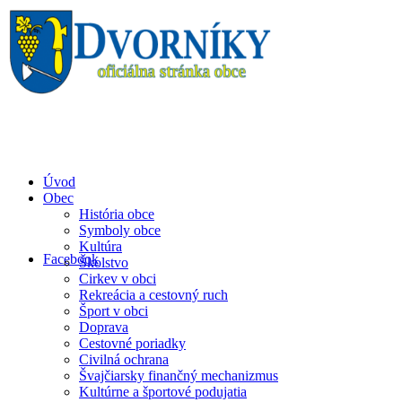
Úvod
Obec
História obce
Symboly obce
Kultúra
Facebook
Školstvo
Cirkev v obci
Rekreácia a cestovný ruch
Šport v obci
Doprava
Cestovné poriadky
Civilná ochrana
Švajčiarsky finančný mechanizmus
Kultúrne a športové podujatia