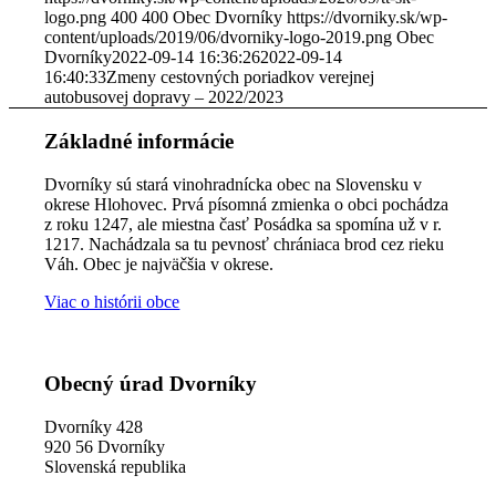
logo.png
400
400
Obec Dvorníky
https://dvorniky.sk/wp-
content/uploads/2019/06/dvorniky-logo-2019.png
Obec
Dvorníky
2022-09-14 16:36:26
2022-09-14
16:40:33
Zmeny cestovných poriadkov verejnej
autobusovej dopravy – 2022/2023
Základné informácie
Dvorníky sú stará vinohradnícka obec na Slovensku v
okrese Hlohovec. Prvá písomná zmienka o obci pochádza
z roku 1247, ale miestna časť Posádka sa spomína už v r.
1217. Nachádzala sa tu pevnosť chrániaca brod cez rieku
Váh. Obec je najväčšia v okrese.
Viac o histórii obce
Obecný úrad Dvorníky
Dvorníky 428
920 56 Dvorníky
Slovenská republika