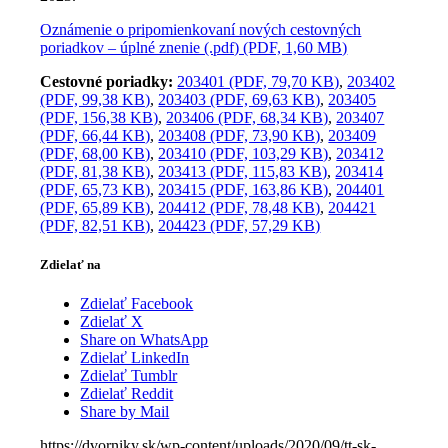
Oznámenie o pripomienkovaní nových cestovných
poriadkov – úplné znenie (.pdf) (PDF, 1,60 MB)
Cestovné poriadky:
203401 (PDF, 79,70 KB)
,
203402
(PDF, 99,38 KB)
,
203403 (PDF, 69,63 KB)
,
203405
(PDF, 156,38 KB)
,
203406 (PDF, 68,34 KB)
,
203407
(PDF, 66,44 KB)
,
203408 (PDF, 73,90 KB)
,
203409
(PDF, 68,00 KB)
,
203410 (PDF, 103,29 KB)
,
203412
(PDF, 81,38 KB)
,
203413 (PDF, 115,83 KB)
,
203414
(PDF, 65,73 KB)
,
203415 (PDF, 163,86 KB)
,
204401
(PDF, 65,89 KB)
,
204412 (PDF, 78,48 KB)
,
204421
(PDF, 82,51 KB)
,
204423 (PDF, 57,29 KB)
Zdielať na
Zdielať Facebook
Zdielať X
Share on WhatsApp
Zdielať LinkedIn
Zdielať Tumblr
Zdielať Reddit
Share by Mail
https://dvorniky.sk/wp-content/uploads/2020/09/tt-sk-