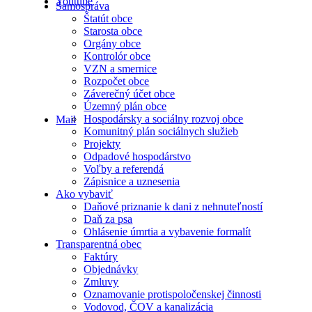
Youtube
Samospráva
Štatút obce
Starosta obce
Orgány obce
Kontrolór obce
VZN a smernice
Rozpočet obce
Záverečný účet obce
Územný plán obce
Hospodársky a sociálny rozvoj obce
Mail
Komunitný plán sociálnych služieb
Projekty
Odpadové hospodárstvo
Voľby a referendá
Zápisnice a uznesenia
Ako vybaviť
Daňové priznanie k dani z nehnuteľností
Daň za psa
Ohlásenie úmrtia a vybavenie formalít
Transparentná obec
Faktúry
Objednávky
Zmluvy
Oznamovanie protispoločenskej činnosti
Vodovod, ČOV a kanalizácia