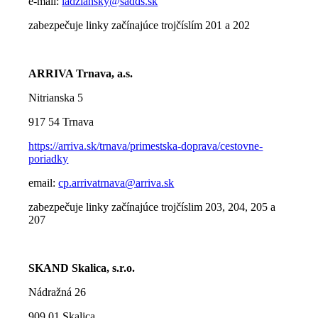
e-mail:
ladziansky@sadds.sk
zabezpečuje linky začínajúce trojčíslím 201 a 202
ARRIVA Trnava, a.s.
Nitrianska 5
917 54 Trnava
https://arriva.sk/trnava/primestska-doprava/cestovne-
poriadky
email:
cp.arrivatrnava@arriva.sk
zabezpečuje linky začínajúce trojčíslim 203, 204, 205 a
207
SKAND Skalica, s.r.o.
Nádražná 26
909 01 Skalica