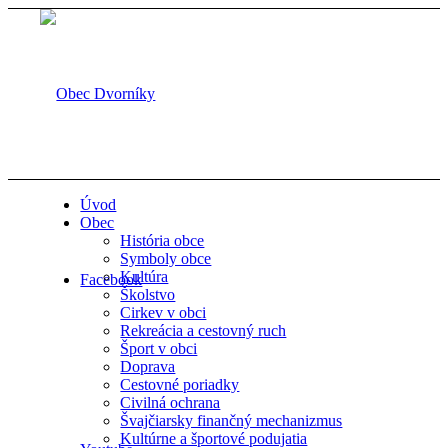
Úvod
Obec
História obce
Symboly obce
Kultúra
Facebook
Školstvo
Cirkev v obci
Rekreácia a cestovný ruch
Šport v obci
Doprava
Cestovné poriadky
Civilná ochrana
Švajčiarsky finančný mechanizmus
Kultúrne a športové podujatia