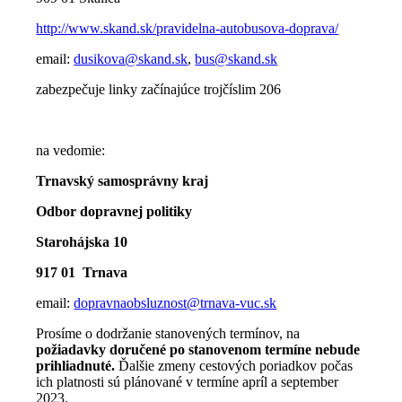
http://www.skand.sk/pravidelna-autobusova-doprava/
email:
dusikova@skand.sk
,
bus@skand.sk
zabezpečuje linky začínajúce trojčíslim 206
na vedomie:
Trnavský samosprávny kraj
Odbor dopravnej politiky
Starohájska 10
917 01 Trnava
email:
dopravnaobsluznost@trnava-vuc.sk
Prosíme o dodržanie stanovených termínov, na
požiadavky doručené po stanovenom termíne nebude
prihliadnuté.
Ďalšie zmeny cestových poriadkov počas
ich platnosti sú plánované v termíne apríl a september
2023.