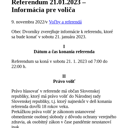
Referendum 21.01.2023 –
Informácia pre voliča
9. novembra 2022
/
v
Voľby a referendá
Obec Dvorníky zverejňuje informácie k referendu, ktoré
sa bude konať v sobotu 21. januára 2023.
I
Dátum a čas konania referenda
Referendum sa koná v sobotu 21. 1. 2023 od 7:00 do
22:00 h.
II
Právo voliť
Právo hlasovať v referende má občan Slovenskej
republiky, ktorý má právo voliť do Národnej rady
Slovenskej republiky, t.j. ktorý najneskôr v deň konania
referenda dovŕši 18 rokov veku.
Prekážkou práva voliť je zákonom ustanovené
obmedzenie osobnej slobody z dôvodu ochrany verejného
zdravia, ak osobitný zákon v čase pandémie neustanoví
inak.