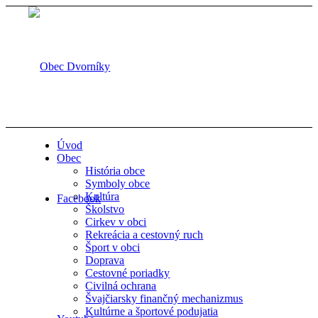
Úvod
Obec
História obce
Symboly obce
Kultúra
Facebook
Školstvo
Cirkev v obci
Rekreácia a cestovný ruch
Šport v obci
Doprava
Cestovné poriadky
Civilná ochrana
Švajčiarsky finančný mechanizmus
Kultúrne a športové podujatia