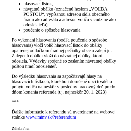
hlasovací lístok,
návratnú obálku (označenú heslom „VOĽBA
POŠTOU“, vypísanou adresou sídla obecného
úradu ako adresáta a adresou voliča v cudzine ako
odosielateľa),
poučenie o spôsobe hlasovania.
Po vykonaní hlasovania (podľa poučenia o spôsobe
hlasovania) vloží volič hlasovací lístok do obálky
opatrenej odtlačkom úradnej pečiatky obce a zalepí ju.
Zalepenú obálku vloží do návratnej obálky, ktorú
odosiela. Výdavky spojené so zaslaním návratnej obálky
poštou hradí odosielateľ.
Do výsledku hlasovania sa započítavajú hlasy na
hlasovacích lístkoch, ktoré boli doručené obci trvalého
pobytu voliča najneskôr v posledný pracovný deň predo
dňom konania referenda (t.j. najneskôr 20. 1. 2023).
***
Ďalšie informácie k referendu sú uverejnené na webovej
stránke
www.minv.sk/?referendum
Zdielať na