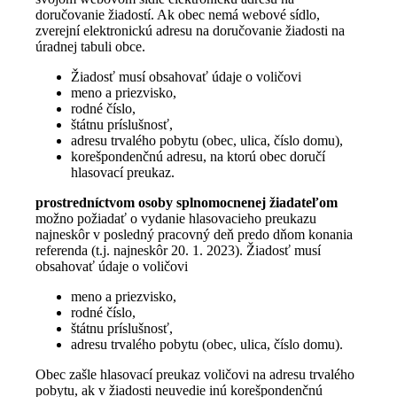
doručovanie žiadostí. Ak obec nemá webové sídlo,
zverejní elektronickú adresu na doručovanie žiadosti na
úradnej tabuli obce.
Žiadosť musí obsahovať údaje o voličovi
meno a priezvisko,
rodné číslo,
štátnu príslušnosť,
adresu trvalého pobytu (obec, ulica, číslo domu),
korešpondenčnú adresu, na ktorú obec doručí
hlasovací preukaz.
prostredníctvom osoby splnomocnenej žiadateľom
možno požiadať o vydanie hlasovacieho preukazu
najneskôr v posledný pracovný deň predo dňom konania
referenda (t.j. najneskôr 20. 1. 2023). Žiadosť musí
obsahovať údaje o voličovi
meno a priezvisko,
rodné číslo,
štátnu príslušnosť,
adresu trvalého pobytu (obec, ulica, číslo domu).
Obec zašle hlasovací preukaz voličovi na adresu trvalého
pobytu, ak v žiadosti neuvedie inú korešpondenčnú