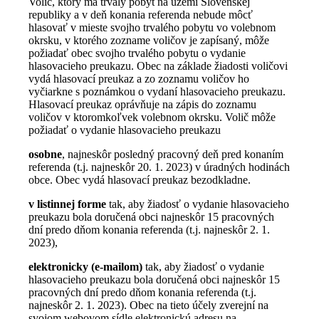
Volič, ktorý má trvalý pobyt na území Slovenskej
republiky a v deň konania referenda nebude môcť
hlasovať v mieste svojho trvalého pobytu vo volebnom
okrsku, v ktorého zozname voličov je zapísaný, môže
požiadať obec svojho trvalého pobytu o vydanie
hlasovacieho preukazu. Obec na základe žiadosti voličovi
vydá hlasovací preukaz a zo zoznamu voličov ho
vyčiarkne s poznámkou o vydaní hlasovacieho preukazu.
Hlasovací preukaz oprávňuje na zápis do zoznamu
voličov v ktoromkoľvek volebnom okrsku. Volič môže
požiadať o vydanie hlasovacieho preukazu
osobne
, najneskôr posledný pracovný deň pred konaním
referenda (t.j. najneskôr 20. 1. 2023) v úradných hodinách
obce. Obec vydá hlasovací preukaz bezodkladne.
v listinnej forme
tak, aby žiadosť o vydanie hlasovacieho
preukazu bola doručená obci najneskôr 15 pracovných
dní predo dňom konania referenda (t.j. najneskôr 2. 1.
2023),
elektronicky (e-mailom)
tak, aby žiadosť o vydanie
hlasovacieho preukazu bola doručená obci najneskôr 15
pracovných dní predo dňom konania referenda (t.j.
najneskôr 2. 1. 2023). Obec na tieto účely zverejní na
svojom webovom sídle elektronickú adresu na