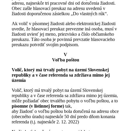
adresu, najneskôr tri pracovné dni od doručenia žiadosti.
Obec zašle hlasovací preukaz na adresu uvedenú v
žiadosti doporučenou zásielkou „Do vlastných rúk“.
Ak volič v písomnej žiadosti alebo elektronickej žiadosti
uvedie, že hlasovací preukaz prevezme iná osoba, musí v
žiadosti uviesť jej meno, priezvisko a číslo občianskeho
preukazu. Táto osoba je povinná prevzatie hlasovacieho
preukazu potvrdiť svojím podpisom.
V
Voľba poštou
Volič, ktorý má trvalý pobyt na území Slovenskej
republiky a v čase referenda sa zdržiava mimo jej
územia
Volič, ktorý má trvalý pobyt na území Slovenskej
republiky a v čase referenda sa zdržiava mimo jej územia,
môže požiadať obec trvalého pobytu o voľbu poštou, a to
písomne (v listinnej forme)
tak,
aby žiadosť o voľbu poštou bola doručená na adresu obce
(obecného úradu) najneskôr 50 dní predo dňom konania
referenda (t.j. najneskôr 2. 12. 2022)