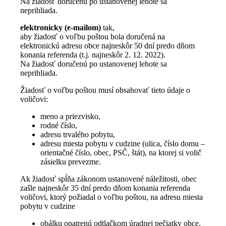
Na žiadosť doručenú po ustanovenej lehote sa
neprihliada.
elektronicky (e-mailom)
tak,
aby žiadosť o voľbu poštou bola doručená na
elektronickú adresu obce najneskôr 50 dní predo dňom
konania referenda (t.j. najneskôr 2. 12. 2022).
Na žiadosť doručenú po ustanovenej lehote sa
neprihliada.
Žiadosť o voľbu poštou musí obsahovať tieto údaje o
voličovi:
meno a priezvisko,
rodné číslo,
adresu trvalého pobytu,
adresu miesta pobytu v cudzine (ulica, číslo domu –
orientačné číslo, obec, PSČ, štát), na ktorej si volič
zásielku prevezme.
Ak žiadosť spĺňa zákonom ustanovené náležitosti, obec
zašle najneskôr 35 dní predo dňom konania referenda
voličovi, ktorý požiadal o voľbu poštou, na adresu miesta
pobytu v cudzine
obálku opatrenú odtlačkom úradnej pečiatky obce,