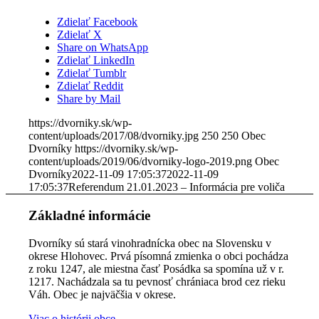
Zdielať Facebook
Zdielať X
Share on WhatsApp
Zdielať LinkedIn
Zdielať Tumblr
Zdielať Reddit
Share by Mail
https://dvorniky.sk/wp-
content/uploads/2017/08/dvorniky.jpg
250
250
Obec
Dvorníky
https://dvorniky.sk/wp-
content/uploads/2019/06/dvorniky-logo-2019.png
Obec
Dvorníky
2022-11-09 17:05:37
2022-11-09
17:05:37
Referendum 21.01.2023 – Informácia pre voliča
Základné informácie
Dvorníky sú stará vinohradnícka obec na Slovensku v
okrese Hlohovec. Prvá písomná zmienka o obci pochádza
z roku 1247, ale miestna časť Posádka sa spomína už v r.
1217. Nachádzala sa tu pevnosť chrániaca brod cez rieku
Váh. Obec je najväčšia v okrese.
Viac o histórii obce