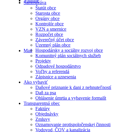
Youtube
Samospráva
Štatút obce
Starosta obce
Orgány obce
Kontrolór obce
VZN a smernice
Rozpočet obce
Záverečný účet obce
Územný plán obce
Hospodársky a sociálny rozvoj obce
Mail
Komunitný plán sociálnych služieb
Projekty
Odpadové hospodárstvo
Voľby a referendá
Zápisnice a uznesenia
Ako vybaviť
Daňové priznanie k dani z nehnuteľností
Daň za psa
Ohlásenie úmrtia a vybavenie formalít
Transparentná obec
Faktúry
Objednávky
Zmluvy
Oznamovanie protispoločenskej činnosti
Vodovod, ČOV a kanalizácia