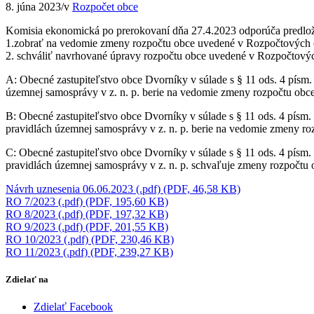
8. júna 2023
/
v
Rozpočet obce
Komisia ekonomická po prerokovaní dňa 27.4.2023 odporúča predlož
1.zobrať na vedomie zmeny rozpočtu obce uvedené v Rozpočtových o
2. schváliť navrhované úpravy rozpočtu obce uvedené v Rozpočtovýc
A: Obecné zastupiteľstvo obce Dvorníky v súlade s § 11 ods. 4 písm. 
územnej samosprávy v z. n. p. berie na vedomie zmeny rozpočtu obce
B: Obecné zastupiteľstvo obce Dvorníky v súlade s § 11 ods. 4 písm. 
pravidlách územnej samosprávy v z. n. p. berie na vedomie zmeny ro
C: Obecné zastupiteľstvo obce Dvorníky v súlade s § 11 ods. 4 písm. 
pravidlách územnej samosprávy v z. n. p. schvaľuje zmeny rozpočtu 
Návrh uznesenia 06.06.2023 (.pdf) (PDF, 46,58 KB)
RO 7/2023 (.pdf) (PDF, 195,60 KB)
RO 8/2023 (.pdf) (PDF, 197,32 KB)
RO 9/2023 (.pdf) (PDF, 201,55 KB)
RO 10/2023 (.pdf) (PDF, 230,46 KB)
RO 11/2023 (.pdf) (PDF, 239,27 KB)
Zdielať na
Zdielať Facebook