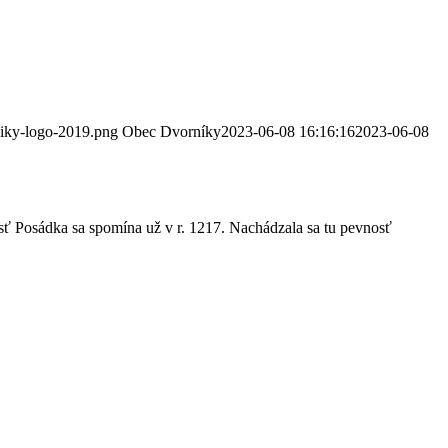
niky-logo-2019.png
Obec Dvorníky
2023-06-08 16:16:16
2023-06-08
sť Posádka sa spomína už v r. 1217. Nachádzala sa tu pevnosť