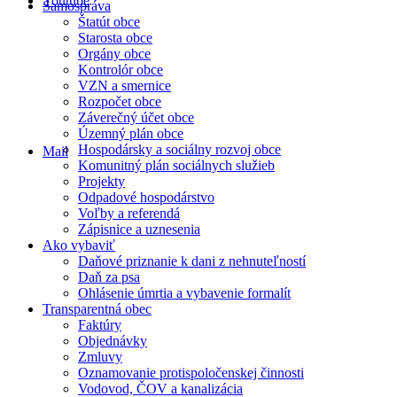
Youtube
Samospráva
Štatút obce
Starosta obce
Orgány obce
Kontrolór obce
VZN a smernice
Rozpočet obce
Záverečný účet obce
Územný plán obce
Hospodársky a sociálny rozvoj obce
Mail
Komunitný plán sociálnych služieb
Projekty
Odpadové hospodárstvo
Voľby a referendá
Zápisnice a uznesenia
Ako vybaviť
Daňové priznanie k dani z nehnuteľností
Daň za psa
Ohlásenie úmrtia a vybavenie formalít
Transparentná obec
Faktúry
Objednávky
Zmluvy
Oznamovanie protispoločenskej činnosti
Vodovod, ČOV a kanalizácia