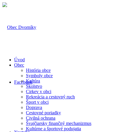
Úvod
Obec
História obce
Symboly obce
Kultúra
Facebook
Školstvo
Cirkev v obci
Rekreácia a cestovný ruch
Šport v obci
Doprava
Cestovné poriadky
Civilná ochrana
Švajčiarsky finančný mechanizmus
Kultúrne a športové podujatia