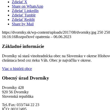
Zdielať X
Share on WhatsApp
Zdielať LinkedIn
Zdielať Tumblr
Zdielať Reddit
Share by Mail
https://dvorniky.sk/wp-content/uploads/2017/08/dvorniky.jpg
250
250
16:16:16
Rozpočtové opatrenia – 06.06.2023
Základné informácie
Dvorníky sú stará vinohradnícka obec na Slovensku v okrese Hlohove
chrániaca brod cez rieku Váh. Obec je najväčšia v okrese.
Viac o histórii obce
Obecný úrad Dvorníky
Dvorníky 428
920 56 Dvorníky
Slovenská republika
Tel./Fax: 033/744 22 23
IČO: 00312495