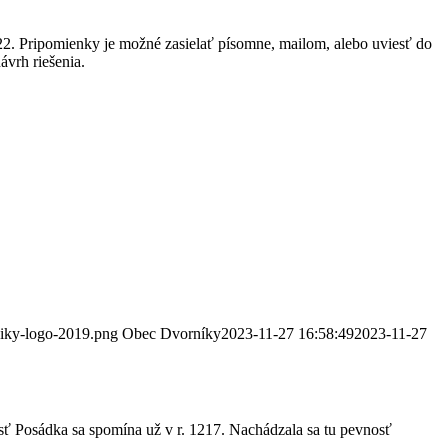
2. Pripomienky je možné zasielať písomne, mailom, alebo uviesť do
vrh riešenia.
niky-logo-2019.png
Obec Dvorníky
2023-11-27 16:58:49
2023-11-27
sť Posádka sa spomína už v r. 1217. Nachádzala sa tu pevnosť