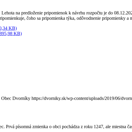
Lehota na predloženie pripomienok k návrhu rozpočtu je do 08.12.202
ripomienkuje, čoho sa pripomienka týka, odôvodnenie pripomienky a ná
10,34 KB)
 895,98 KB)
Obec Dvorníky
https://dvorniky.sk/wp-content/uploads/2019/06/dvor
c. Prvá písomná zmienka o obci pochádza z roku 1247, ale miestna ča