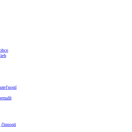
 obce
žieb
uteľností
ormalít
 činnosti