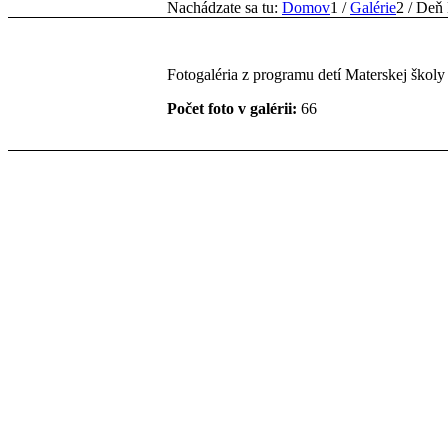
Nachádzate sa tu:
Domov
1
/
Galérie
2
/
Deň 
Fotogaléria z programu detí Materskej školy
Počet foto v galérii:
66