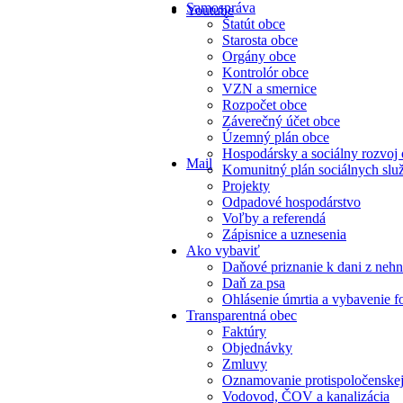
Samospráva
Youtube
Štatút obce
Starosta obce
Orgány obce
Kontrolór obce
VZN a smernice
Rozpočet obce
Záverečný účet obce
Územný plán obce
Hospodársky a sociálny rozvoj
Mail
Komunitný plán sociálnych slu
Projekty
Odpadové hospodárstvo
Voľby a referendá
Zápisnice a uznesenia
Ako vybaviť
Daňové priznanie k dani z nehn
Daň za psa
Ohlásenie úmrtia a vybavenie f
Transparentná obec
Faktúry
Objednávky
Zmluvy
Oznamovanie protispoločenskej
Vodovod, ČOV a kanalizácia