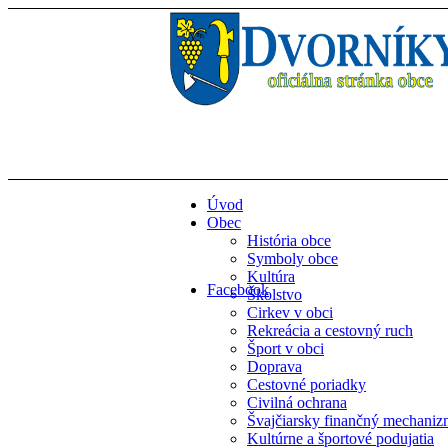
Úvod
Obec
História obce
Symboly obce
Kultúra
Facebook
Školstvo
Cirkev v obci
Rekreácia a cestovný ruch
Šport v obci
Doprava
Cestovné poriadky
Civilná ochrana
Švajčiarsky finančný mechani
Kultúrne a športové podujatia