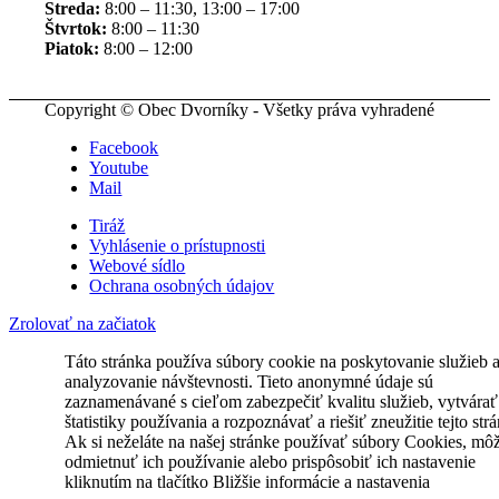
Streda:
8:00 – 11:30, 13:00 – 17:00
Štvrtok:
8:00 – 11:30
Piatok:
8:00 – 12:00
Copyright © Obec Dvorníky - Všetky práva vyhradené
Facebook
Youtube
Mail
Tiráž
Vyhlásenie o prístupnosti
Webové sídlo
Ochrana osobných údajov
Zrolovať na začiatok
Táto stránka používa súbory cookie na poskytovanie služieb 
analyzovanie návštevnosti. Tieto anonymné údaje sú
zaznamenávané s cieľom zabezpečiť kvalitu služieb, vytvárať
štatistiky používania a rozpoznávať a riešiť zneužitie tejto str
Ak si neželáte na našej stránke používať súbory Cookies, mô
odmietnuť ich používanie alebo prispôsobiť ich nastavenie
kliknutím na tlačítko Bližšie informácie a nastavenia