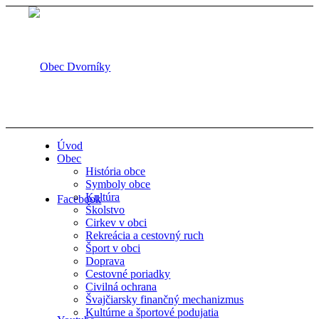
Úvod
Obec
História obce
Symboly obce
Kultúra
Facebook
Školstvo
Cirkev v obci
Rekreácia a cestovný ruch
Šport v obci
Doprava
Cestovné poriadky
Civilná ochrana
Švajčiarsky finančný mechanizmus
Kultúrne a športové podujatia