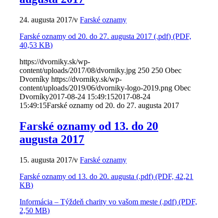
24. augusta 2017
/
v
Farské oznamy
Farské oznamy od 20. do 27. augusta 2017 (.pdf) (PDF,
40,53 KB)
https://dvorniky.sk/wp-
content/uploads/2017/08/dvorniky.jpg
250
250
Obec
Dvorníky
https://dvorniky.sk/wp-
content/uploads/2019/06/dvorniky-logo-2019.png
Obec
Dvorníky
2017-08-24 15:49:15
2017-08-24
15:49:15
Farské oznamy od 20. do 27. augusta 2017
Farské oznamy od 13. do 20
augusta 2017
15. augusta 2017
/
v
Farské oznamy
Farské oznamy od 13. do 20. augusta (.pdf) (PDF, 42,21
KB)
Informácia – Týždeň charity vo vašom meste (.pdf) (PDF,
2,50 MB)