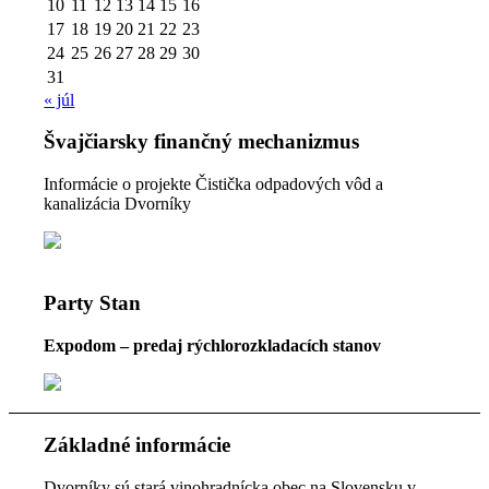
10
11
12
13
14
15
16
17
18
19
20
21
22
23
24
25
26
27
28
29
30
31
« júl
Švajčiarsky finančný mechanizmus
Informácie o projekte Čistička odpadových vôd a
kanalizácia Dvorníky
Party Stan
Expodom – predaj rýchlorozkladacích stanov
Základné informácie
Dvorníky sú stará vinohradnícka obec na Slovensku v