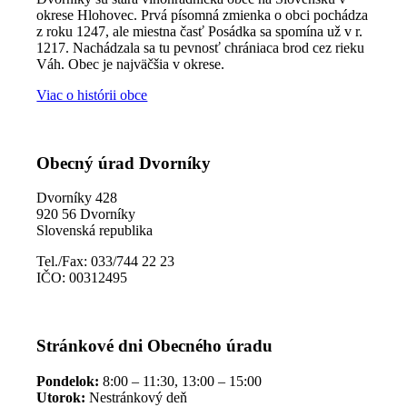
okrese Hlohovec. Prvá písomná zmienka o obci pochádza
z roku 1247, ale miestna časť Posádka sa spomína už v r.
1217. Nachádzala sa tu pevnosť chrániaca brod cez rieku
Váh. Obec je najväčšia v okrese.
Viac o histórii obce
Obecný úrad Dvorníky
Dvorníky 428
920 56 Dvorníky
Slovenská republika
Tel./Fax: 033/744 22 23
IČO: 00312495
Stránkové dni Obecného úradu
Pondelok:
8:00 – 11:30, 13:00 – 15:00
Utorok:
Nestránkový deň