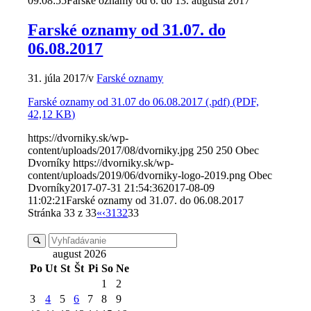
09:08:55
Farské oznamy od 6. do 13. augusta 2017
Farské oznamy od 31.07. do
06.08.2017
31. júla 2017
/
v
Farské oznamy
Farské oznamy od 31.07 do 06.08.2017 (.pdf) (PDF,
42,12 KB)
https://dvorniky.sk/wp-
content/uploads/2017/08/dvorniky.jpg
250
250
Obec
Dvorníky
https://dvorniky.sk/wp-
content/uploads/2019/06/dvorniky-logo-2019.png
Obec
Dvorníky
2017-07-31 21:54:36
2017-08-09
11:02:21
Farské oznamy od 31.07. do 06.08.2017
Stránka 33 z 33
«
‹
31
32
33
august 2026
Po
Ut
St
Št
Pi
So
Ne
1
2
3
4
5
6
7
8
9