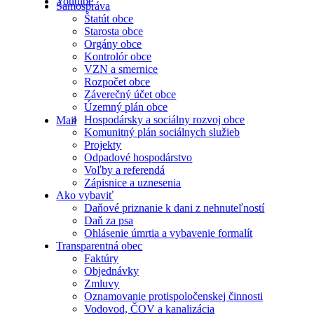
Youtube
Samospráva
Štatút obce
Starosta obce
Orgány obce
Kontrolór obce
VZN a smernice
Rozpočet obce
Záverečný účet obce
Územný plán obce
Hospodársky a sociálny rozvoj obce
Mail
Komunitný plán sociálnych služieb
Projekty
Odpadové hospodárstvo
Voľby a referendá
Zápisnice a uznesenia
Ako vybaviť
Daňové priznanie k dani z nehnuteľností
Daň za psa
Ohlásenie úmrtia a vybavenie formalít
Transparentná obec
Faktúry
Objednávky
Zmluvy
Oznamovanie protispoločenskej činnosti
Vodovod, ČOV a kanalizácia