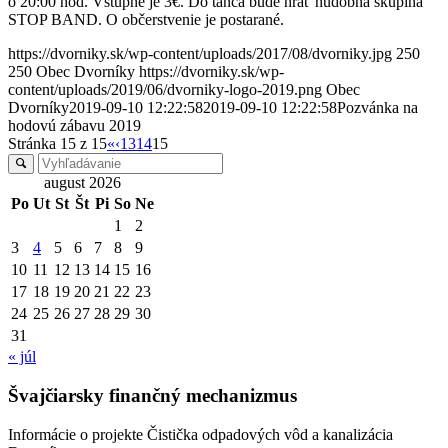
o 20:00 hod. Vstupné je 3€. Do tanca bude hrať hudobná skupina
STOP BAND. O občerstvenie je postarané.
https://dvorniky.sk/wp-content/uploads/2017/08/dvorniky.jpg
250
250
Obec Dvorníky
https://dvorniky.sk/wp-
content/uploads/2019/06/dvorniky-logo-2019.png
Obec
Dvorníky
2019-09-10 12:22:58
2019-09-10 12:22:58
Pozvánka na
hodovú zábavu 2019
Stránka 15 z 15
«
‹
13
14
15
august 2026
Po
Ut
St
Št
Pi
So
Ne
1
2
3
4
5
6
7
8
9
10
11
12
13
14
15
16
17
18
19
20
21
22
23
24
25
26
27
28
29
30
31
« júl
Švajčiarsky finančný mechanizmus
Informácie o projekte Čistička odpadových vôd a kanalizácia