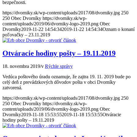
bezpečnosti.
https://dvorniky.sk/wp-content/uploads/2017/08/dvorniky.jpg
250
250
Obec Dvorníky
https://dvorniky.sk/wp-
content/uploads/2019/06/dvorniky-logo-2019.png
Obec
Dvorníky
2019-11-22 14:54:34
2019-11-22 14:54:34
Oznam o konaní
poľovačky – 23.11.2019
Otváracie hodiny pošty – 19.11.2019
18. novembra 2019
/
v
Rýchle správy
Vedúca poštového úradu oznamuje, že zajtra 19. 11. 2019 bude po
celý deň z prevádzkových dôvodov pošta v obci Dvorníky
zatvorená.
https://dvorniky.sk/wp-content/uploads/2017/08/dvorniky.jpg
250
250
Obec Dvorníky
https://dvorniky.sk/wp-
content/uploads/2019/06/dvorniky-logo-2019.png
Obec
Dvorníky
2019-11-18 15:53:55
2019-11-18 15:53:55
Otváracie
hodiny pošty – 19.11.2019