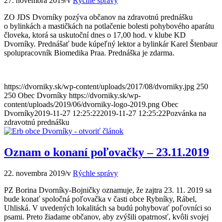
27. novembra 2019
/
v
Rýchle správy
ZO JDS Dvorníky pozýva občanov na zdravotnú prednášku
o bylinkách a mastičkách na potlačenie bolesti pohybového aparátu
človeka, ktorá sa uskutoční dnes o 17,00 hod. v klube KD
Dvorníky. Prednášať bude kúpeľný lektor a bylinkár Karel Štenbaur
spolupracovník Biomedika Praa. Prednáška je zdarma.
https://dvorniky.sk/wp-content/uploads/2017/08/dvorniky.jpg
250
250
Obec Dvorníky
https://dvorniky.sk/wp-
content/uploads/2019/06/dvorniky-logo-2019.png
Obec
Dvorníky
2019-11-27 12:25:22
2019-11-27 12:25:22
Pozvánka na
zdravotnú prednášku
Oznam o konaní poľovačky – 23.11.2019
22. novembra 2019
/
v
Rýchle správy
PZ Borina Dvorníky-Bojničky oznamuje, že zajtra 23. 11. 2019 sa
bude konať spoločná poľovačka v časti obce Rybníky, Rábel,
Uhliská. V uvedených lokalitách sa budú pohybovať poľovníci so
psami. Preto žiadame občanov, aby zvýšili opatrnosť, kvôli svojej