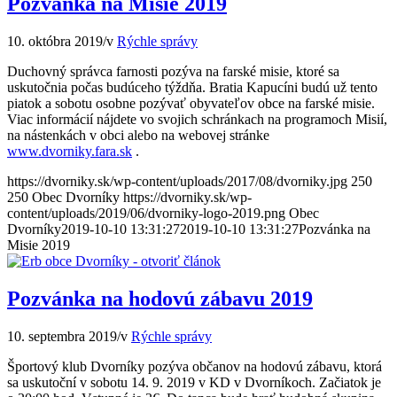
Pozvánka na Misie 2019
10. októbra 2019
/
v
Rýchle správy
Duchovný správca farnosti pozýva na farské misie, ktoré sa
uskutočnia počas budúceho týždňa. Bratia Kapucíni budú už tento
piatok a sobotu osobne pozývať obyvateľov obce na farské misie.
Viac informácií nájdete vo svojich schránkach na programoch Misií,
na nástenkách v obci alebo na webovej stránke
www.dvorniky.fara.sk
.
https://dvorniky.sk/wp-content/uploads/2017/08/dvorniky.jpg
250
250
Obec Dvorníky
https://dvorniky.sk/wp-
content/uploads/2019/06/dvorniky-logo-2019.png
Obec
Dvorníky
2019-10-10 13:31:27
2019-10-10 13:31:27
Pozvánka na
Misie 2019
Pozvánka na hodovú zábavu 2019
10. septembra 2019
/
v
Rýchle správy
Športový klub Dvorníky pozýva občanov na hodovú zábavu, ktorá
sa uskutoční v sobotu 14. 9. 2019 v KD v Dvorníkoch. Začiatok je