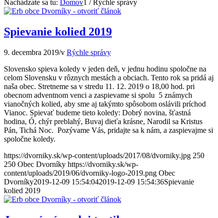
Nachádzate sa tu:
Domov
1
/
Rýchle správy
Spievanie kolied 2019
9. decembra 2019
/
v
Rýchle správy
Slovensko spieva koledy v jeden deň, v jednu hodinu spoločne na
celom Slovensku v rôznych mestách a obciach. Tento rok sa pridá aj
naša obec. Stretneme sa v stredu 11. 12. 2019 o 18,00 hod. pri
obecnom adventnom venci a zaspievame si spolu 5 známych
vianočných kolied, aby sme aj takýmto spôsobom oslávili príchod
Vianoc. Spievať budeme tieto koledy: Dobrý novina, šťastná
hodina, Ó, chýr preblahý, Buvaj dieťa krásne, Narodil sa Kristus
Pán, Tichá Noc. Pozývame Vás, pridajte sa k nám, a zaspievajme si
spoločne koledy.
https://dvorniky.sk/wp-content/uploads/2017/08/dvorniky.jpg
250
250
Obec Dvorníky
https://dvorniky.sk/wp-
content/uploads/2019/06/dvorniky-logo-2019.png
Obec
Dvorníky
2019-12-09 15:54:04
2019-12-09 15:54:36
Spievanie
kolied 2019