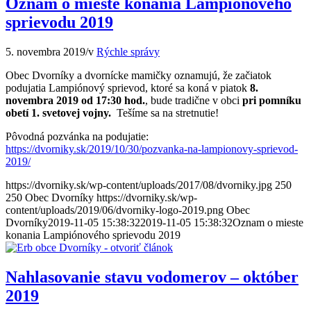
Oznam o mieste konania Lampiónového
sprievodu 2019
5. novembra 2019
/
v
Rýchle správy
Obec Dvorníky a dvornícke mamičky oznamujú, že začiatok
podujatia Lampiónový sprievod, ktoré sa koná v piatok
8.
novembra 2019 od 17:30 hod.
, bude tradične v obci
pri pomníku
obetí 1. svetovej vojny.
Tešíme sa na stretnutie!
Pôvodná pozvánka na podujatie:
https://dvorniky.sk/2019/10/30/pozvanka-na-lampionovy-sprievod-
2019/
https://dvorniky.sk/wp-content/uploads/2017/08/dvorniky.jpg
250
250
Obec Dvorníky
https://dvorniky.sk/wp-
content/uploads/2019/06/dvorniky-logo-2019.png
Obec
Dvorníky
2019-11-05 15:38:32
2019-11-05 15:38:32
Oznam o mieste
konania Lampiónového sprievodu 2019
Nahlasovanie stavu vodomerov – október
2019