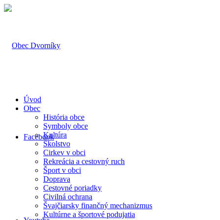
Úvod
Obec
História obce
Symboly obce
Kultúra
Facebook
Školstvo
Cirkev v obci
Rekreácia a cestovný ruch
Šport v obci
Doprava
Cestovné poriadky
Civilná ochrana
Švajčiarsky finančný mechanizmus
Kultúrne a športové podujatia