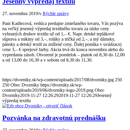
Jesenný výpredaj textilu
27. novembra 2019
/
v
Rýchle správy
Pani Kadlecová, vedúca predajne zmiešaného tovaru, Vás pozýva
na veľký jesenný výpredaj textilného tovaru za nízke ceny
vybraných druhov textilu už od 1,– €. Napr. detské teplákové
súprava a mikiny od 3,–, roláky a tričká od 2,–, a iný dámsky,
pánsky a detský textil za znížené ceny. Ďalej ponúka v uvádzacej
cene 3,– € sprejové farby. Akcia trvá do konca novembra alebo do
vypredania zásob. Otvorené je pondelok – piatok od 8,30 do 12,00
a od 13,00 do 16,30 a v sobotu od 8,30 do 11,30.
https://dvorniky.sk/wp-content/uploads/2017/08/dvorniky.jpg
250
250
Obec Dvorníky
https://dvorniky.sk/wp-
content/uploads/2019/06/dvorniky-logo-2019.png
Obec
Dvorníky
2019-11-27 12:26:29
2019-11-27 12:26:29
Jesenný
výpredaj textilu
Pozvánka na zdravotnú prednášku