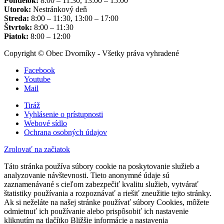
Pondelok:
8:00 – 11:30, 13:00 – 15:00
Utorok:
Nestránkový deň
Streda:
8:00 – 11:30, 13:00 – 17:00
Štvrtok:
8:00 – 11:30
Piatok:
8:00 – 12:00
Copyright © Obec Dvorníky - Všetky práva vyhradené
Facebook
Youtube
Mail
Tiráž
Vyhlásenie o prístupnosti
Webové sídlo
Ochrana osobných údajov
Zrolovať na začiatok
Táto stránka používa súbory cookie na poskytovanie služieb a
analyzovanie návštevnosti. Tieto anonymné údaje sú
zaznamenávané s cieľom zabezpečiť kvalitu služieb, vytvárať
štatistiky používania a rozpoznávať a riešiť zneužitie tejto stránky.
Ak si neželáte na našej stránke používať súbory Cookies, môžete
odmietnuť ich používanie alebo prispôsobiť ich nastavenie
kliknutím na tlačítko Bližšie informácie a nastavenia