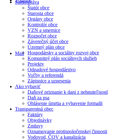
Youtube
Samospráva
Štatút obce
Starosta obce
Orgány obce
Kontrolór obce
VZN a smernice
Rozpočet obce
Záverečný účet obce
Územný plán obce
Hospodársky a sociálny rozvoj obce
Mail
Komunitný plán sociálnych služieb
Projekty
Odpadové hospodárstvo
Voľby a referendá
Zápisnice a uznesenia
Ako vybaviť
Daňové priznanie k dani z nehnuteľností
Daň za psa
Ohlásenie úmrtia a vybavenie formalít
Transparentná obec
Faktúry
Objednávky
Zmluvy
Oznamovanie protispoločenskej činnosti
Vodovod, ČOV a kanalizácia