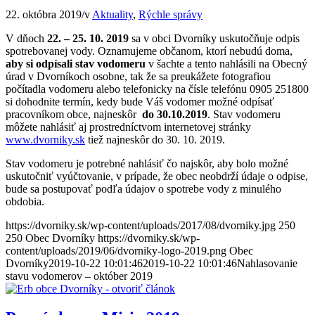
22. októbra 2019
/
v
Aktuality
,
Rýchle správy
V dňoch
22. – 25. 10. 2019
sa v obci Dvorníky uskutočňuje odpis
spotrebovanej vody. Oznamujeme občanom, ktorí nebudú doma,
aby si odpísali stav
vodomeru
v šachte a tento nahlásili na Obecný
úrad v Dvorníkoch osobne, tak že sa preukážete fotografiou
počítadla vodomeru alebo telefonicky na čísle telefónu 0905 251800
si dohodnite termín, kedy bude Váš vodomer možné odpísať
pracovníkom obce, najneskôr
do 30.10.2019
. Stav vodomeru
môžete nahlásiť aj prostredníctvom internetovej stránky
www.dvorniky.sk
tiež najneskôr do 30. 10. 2019.
Stav vodomeru je potrebné nahlásiť čo najskôr, aby bolo možné
uskutočniť vyúčtovanie, v prípade, že obec neobdrží údaje o odpise,
bude sa postupovať podľa údajov o spotrebe vody z minulého
obdobia.
https://dvorniky.sk/wp-content/uploads/2017/08/dvorniky.jpg
250
250
Obec Dvorníky
https://dvorniky.sk/wp-
content/uploads/2019/06/dvorniky-logo-2019.png
Obec
Dvorníky
2019-10-22 10:01:46
2019-10-22 10:01:46
Nahlasovanie
stavu vodomerov – október 2019