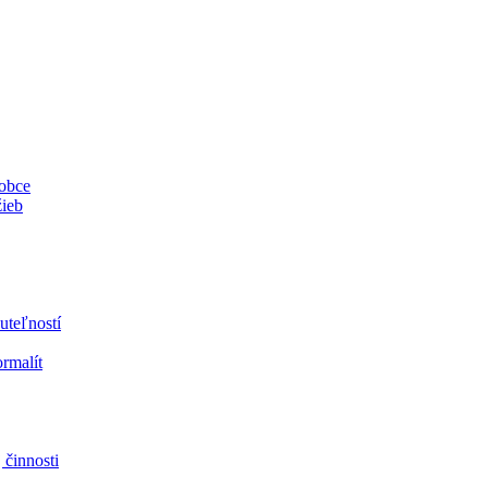
 obce
žieb
uteľností
ormalít
 činnosti