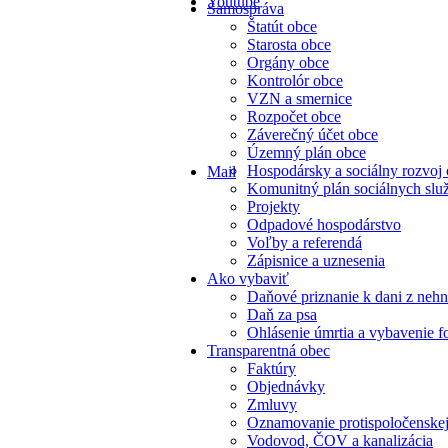
Youtube
Samospráva
Štatút obce
Starosta obce
Orgány obce
Kontrolór obce
VZN a smernice
Rozpočet obce
Záverečný účet obce
Územný plán obce
Hospodársky a sociálny rozvoj
Mail
Komunitný plán sociálnych slu
Projekty
Odpadové hospodárstvo
Voľby a referendá
Zápisnice a uznesenia
Ako vybaviť
Daňové priznanie k dani z nehn
Daň za psa
Ohlásenie úmrtia a vybavenie f
Transparentná obec
Faktúry
Objednávky
Zmluvy
Oznamovanie protispoločenskej
Vodovod, ČOV a kanalizácia