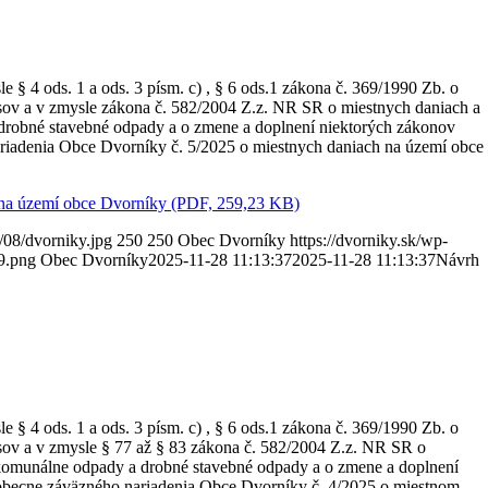
 § 4 ods. 1 a ods. 3 písm. c) , § 6 ods.1 zákona č. 369/1990 Zb. o
sov a v zmysle zákona č. 582/2004 Z.z. NR SR o miestnych daniach a
robné stavebné odpady a o zmene a doplnení niektorých zákonov
riadenia Obce Dvorníky č. 5/2025 o miestnych daniach na území obce
 na území obce Dvorníky (PDF, 259,23 KB)
/08/dvorniky.jpg
250
250
Obec Dvorníky
https://dvorniky.sk/wp-
9.png
Obec Dvorníky
2025-11-28 11:13:37
2025-11-28 11:13:37
Návrh
 § 4 ods. 1 a ods. 3 písm. c) , § 6 ods.1 zákona č. 369/1990 Zb. o
sov a v zmysle § 77 až § 83 zákona č. 582/2004 Z.z. NR SR o
komunálne odpady a drobné stavebné odpady a o zmene a doplnení
obecne záväzného nariadenia Obce Dvorníky č. 4/2025 o miestnom