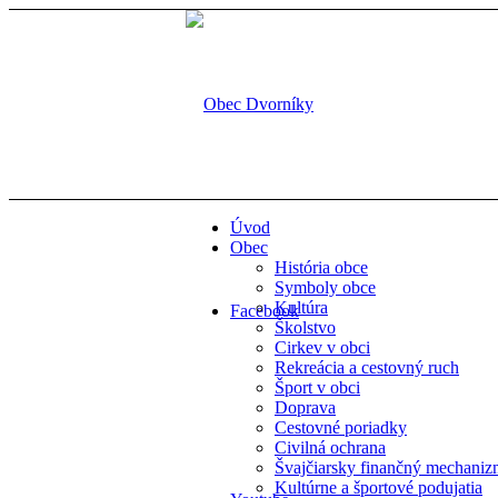
Úvod
Obec
História obce
Symboly obce
Kultúra
Facebook
Školstvo
Cirkev v obci
Rekreácia a cestovný ruch
Šport v obci
Doprava
Cestovné poriadky
Civilná ochrana
Švajčiarsky finančný mechani
Kultúrne a športové podujatia