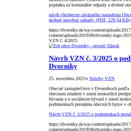
poplatku za komunálne odpady a drobné sta
návrh všeobecne záväzného nariadenia Obc
drobné stavebné odpady. (PDF, 229,54 KB)
https://dvorniky.sk/wp-content/uploads/2017
content/uploads/2019/06/dvorniky-logo-201
VZN č. 4/2025
Návrh VZN č. 3/2025 o pod
Dvorníky
25. novembra 2025
/
v
Návrhy VZN
Obecné zastupiteľstvo v Dvorníkoch podľa § 
obecnom zriadení v znení neskorších predpis
bývania a o sociálnom bývaní v znení nesko
podmienkach prenájmu obecných bytov v ob
Návrh VZN č. 3/2025 o podmienkach prená
https://dvorniky.sk/wp-content/uploads/2017
content/uploads/2019/06/dvorniky-logo-201