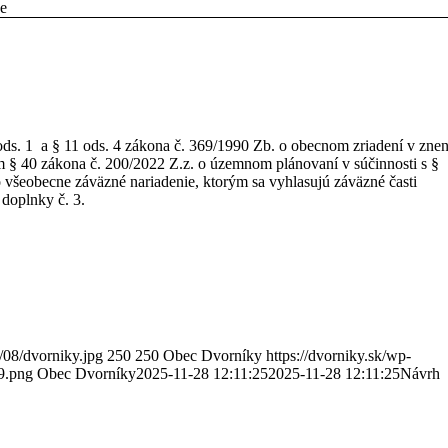
e
ds. 1 a § 11 ods. 4 zákona č. 369/1990 Zb. o obecnom zriadení v znen
ím § 40 zákona č. 200/2022 Z.z. o územnom plánovaní v súčinnosti s §
 všeobecne záväzné nariadenie, ktorým sa vyhlasujú záväzné časti
doplnky č. 3.
/08/dvorniky.jpg
250
250
Obec Dvorníky
https://dvorniky.sk/wp-
9.png
Obec Dvorníky
2025-11-28 12:11:25
2025-11-28 12:11:25
Návrh