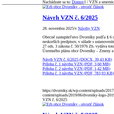
Nachádzate sa tu:
Domov
1
/
VZN a smernic
Návrh VZN č. 6/2025
28. novembra 2025
/
v
Návrhy VZN
Obecné zastupiteľstvo Dvorníky podľa § 6 o
neskorších predpisov, v súlade s ustanoven
27 ods. 3 zákona č. 50/1976 Zb. vydáva toto
Územného plánu obce Dvorníky – Zmeny a 
Návrh VZN č. 6/2025 (DOCX, 39,43 KB)
Príloha č. 1 návrhu VZN (PDF, 3,60 MB)
Príloha č. 2 návrhu VZN (PDF, 1,42 MB)
Príloha č. 3 návrhu VZN (PDF, 783,93 KB)
https://dvorniky.sk/wp-content/uploads/2017
content/uploads/2019/06/dvorniky-logo-201
VZN č. 6/2025