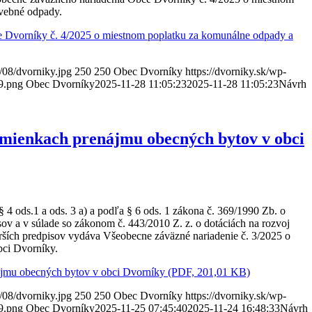
vebné odpady.
e Dvorníky č. 4/2025 o miestnom poplatku za komunálne odpady a
/08/dvorniky.jpg
250
250
Obec Dvorníky
https://dvorniky.sk/wp-
9.png
Obec Dvorníky
2025-11-28 11:05:23
2025-11-28 11:05:23
Návrh
mienkach prenájmu obecných bytov v obci
4 ods.1 a ods. 3 a) a podľa § 6 ods. 1 zákona č. 369/1990 Zb. o
ov a v súlade so zákonom č. 443/2010 Z. z. o dotáciách na rozvoj
rších predpisov vydáva Všeobecne záväzné nariadenie č. 3/2025 o
ci Dvorníky.
jmu obecných bytov v obci Dvorníky (PDF, 201,01 KB)
/08/dvorniky.jpg
250
250
Obec Dvorníky
https://dvorniky.sk/wp-
9.png
Obec Dvorníky
2025-11-25 07:45:40
2025-11-24 16:48:33
Návrh