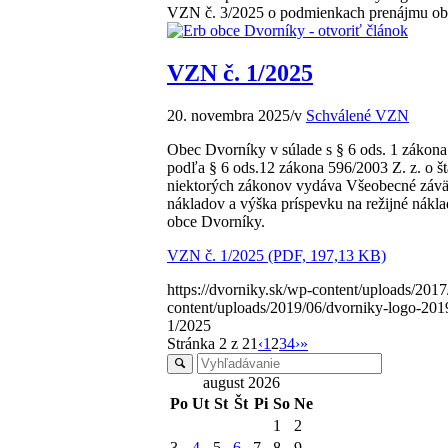
VZN č. 3/2025 o podmienkach prenájmu ob
VZN č. 1/2025
20. novembra 2025
/
v
Schválené VZN
Obec Dvorníky v súlade s § 6 ods. 1 zákona
podľa § 6 ods.12 zákona 596/2003 Z. z. o št
niektorých zákonov vydáva Všeobecné záväz
nákladov a výška príspevku na režijné nákla
obce Dvorníky.
VZN č. 1/2025 (PDF, 197,13 KB)
https://dvorniky.sk/wp-content/uploads/2017
content/uploads/2019/06/dvorniky-logo-201
1/2025
Stránka 2 z 21
‹
1
2
3
4
›
»
august 2026
Po
Ut
St
Št
Pi
So
Ne
1
2
3
4
5
6
7
8
9