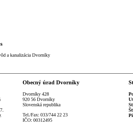
s
vôd a kanalizácia Dvorníky
Obecný úrad Dvorníky
S
Dvorníky 428
P
á
920 56 Dvorníky
U
Slovenská republika
St
7.
Št
Tel./Fax: 033/744 22 23
z
Pi
IČO: 00312495