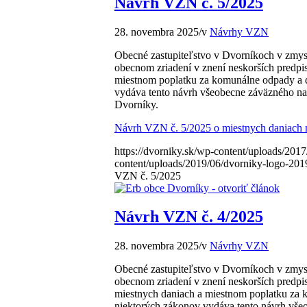
Návrh VZN č. 5/2025
28. novembra 2025
/
v
Návrhy VZN
Obecné zastupiteľstvo v Dvorníkoch v zmysle
obecnom zriadení v znení neskorších predpi
miestnom poplatku za komunálne odpady a d
vydáva tento návrh všeobecne záväzného na
Dvorníky.
Návrh VZN č. 5/2025 o miestnych daniach
https://dvorniky.sk/wp-content/uploads/2017
content/uploads/2019/06/dvorniky-logo-201
VZN č. 5/2025
Návrh VZN č. 4/2025
28. novembra 2025
/
v
Návrhy VZN
Obecné zastupiteľstvo v Dvorníkoch v zmysle
obecnom zriadení v znení neskorších predpi
miestnych daniach a miestnom poplatku za 
niektorých zákonov vydáva tento návrh vše