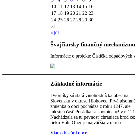
10
11
12
13
14
15
16
17
18
19
20
21
22
23
24
25
26
27
28
29
30
31
« júl
Švajčiarsky finančný mechanizmu
Informácie o projekte Čistička odpadových 
Základné informácie
Dvorníky sú stará vinohradnícka obec na
Slovensku v okrese Hlohovec. Prvá písomn
zmienka o obci pochádza z roku 1247, ale
miestna časť Posádka sa spomína už v r. 121
Nachádzala sa tu pevnosť chrániaca brod ce
rieku Váh. Obec je najväčšia v okrese.
Viac o histórii obce