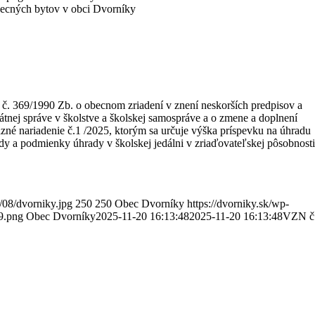
ecných bytov v obci Dvorníky
 č. 369/1990 Zb. o obecnom zriadení v znení neskorších predpisov a
átnej správe v školstve a školskej samospráve a o zmene a doplnení
né nariadenie č.1 /2025, ktorým sa určuje výška príspevku na úhradu
dy a podmienky úhrady v školskej jedálni v zriaďovateľskej pôsobnosti
/08/dvorniky.jpg
250
250
Obec Dvorníky
https://dvorniky.sk/wp-
9.png
Obec Dvorníky
2025-11-20 16:13:48
2025-11-20 16:13:48
VZN č