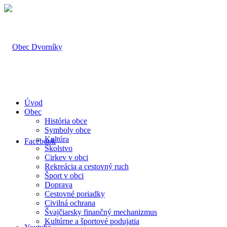
Úvod
Obec
História obce
Symboly obce
Kultúra
Facebook
Školstvo
Cirkev v obci
Rekreácia a cestovný ruch
Šport v obci
Doprava
Cestovné poriadky
Civilná ochrana
Švajčiarsky finančný mechanizmus
Kultúrne a športové podujatia