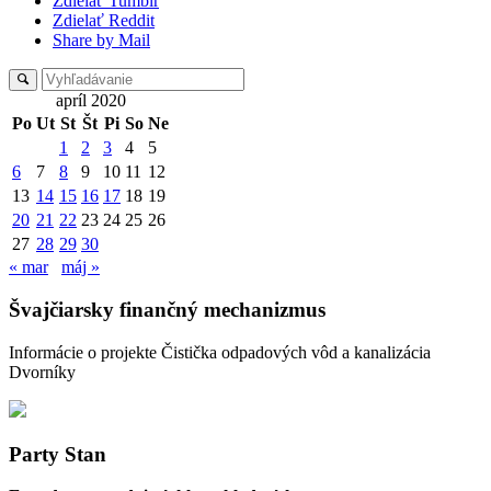
Zdielať Tumblr
Zdielať Reddit
Share by Mail
apríl 2020
Po
Ut
St
Št
Pi
So
Ne
1
2
3
4
5
6
7
8
9
10
11
12
13
14
15
16
17
18
19
20
21
22
23
24
25
26
27
28
29
30
« mar
máj »
Švajčiarsky finančný mechanizmus
Informácie o projekte Čistička odpadových vôd a kanalizácia
Dvorníky
Party Stan