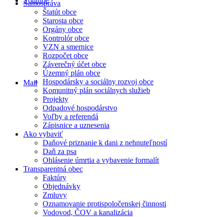
Youtube
Samospráva
Štatút obce
Starosta obce
Orgány obce
Kontrolór obce
VZN a smernice
Rozpočet obce
Záverečný účet obce
Územný plán obce
Hospodársky a sociálny rozvoj obce
Mail
Komunitný plán sociálnych služieb
Projekty
Odpadové hospodárstvo
Voľby a referendá
Zápisnice a uznesenia
Ako vybaviť
Daňové priznanie k dani z nehnuteľností
Daň za psa
Ohlásenie úmrtia a vybavenie formalít
Transparentná obec
Faktúry
Objednávky
Zmluvy
Oznamovanie protispoločenskej činnosti
Vodovod, ČOV a kanalizácia