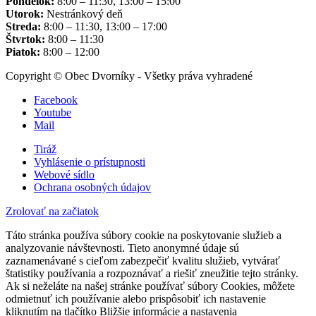
Pondelok:
8:00 – 11:30, 13:00 – 15:00
Utorok:
Nestránkový deň
Streda:
8:00 – 11:30, 13:00 – 17:00
Štvrtok:
8:00 – 11:30
Piatok:
8:00 – 12:00
Copyright © Obec Dvorníky - Všetky práva vyhradené
Facebook
Youtube
Mail
Tiráž
Vyhlásenie o prístupnosti
Webové sídlo
Ochrana osobných údajov
Zrolovať na začiatok
Táto stránka používa súbory cookie na poskytovanie služieb a
analyzovanie návštevnosti. Tieto anonymné údaje sú
zaznamenávané s cieľom zabezpečiť kvalitu služieb, vytvárať
štatistiky používania a rozpoznávať a riešiť zneužitie tejto stránky.
Ak si neželáte na našej stránke používať súbory Cookies, môžete
odmietnuť ich používanie alebo prispôsobiť ich nastavenie
kliknutím na tlačítko Bližšie informácie a nastavenia