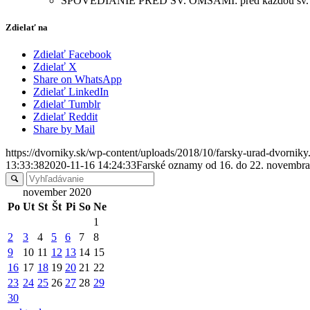
SPOVEDIANIE PRED SV. OMŠAMI: pred každou sv. omš
Zdielať na
Zdielať Facebook
Zdielať X
Share on WhatsApp
Zdielať LinkedIn
Zdielať Tumblr
Zdielať Reddit
Share by Mail
https://dvorniky.sk/wp-content/uploads/2018/10/farsky-urad-dvorniky
13:33:38
2020-11-16 14:24:33
Farské oznamy od 16. do 22. novembr
november 2020
Po
Ut
St
Št
Pi
So
Ne
1
2
3
4
5
6
7
8
9
10
11
12
13
14
15
16
17
18
19
20
21
22
23
24
25
26
27
28
29
30