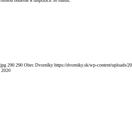
ou budeme k dispozícii 30 minút.
.jpg
290
290
Obec Dvorníky
https://dvorniky.sk/wp-content/uploads/
a 2020