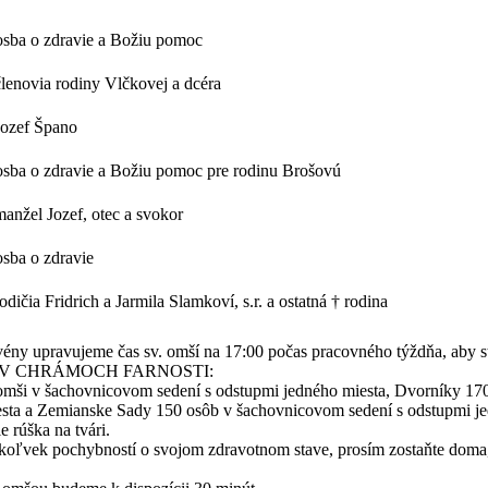
osba o zdravie a Božiu pomoc
členovia rodiny Vlčkovej a dcéra
Jozef Špano
osba o zdravie a Božiu pomoc pre rodinu Brošovú
manžel Jozef, otec a svokor
osba o zdravie
rodičia Fridrich a Jarmila Slamkoví, s.r. a ostatná † rodina
pravujeme čas sv. omší na 17:00 počas pracovného týždňa, aby ste
V CHRÁMOCH FARNOSTI:
ši v šachovnicovom sedení s odstupmi jedného miesta, Dvorníky 170
sta a Zemianske Sady 150 osôb v šachovnicovom sedení s odstupmi je
 rúška na tvári.
ľvek pochybností o svojom zdravotnom stave, prosím zostaňte doma, ke