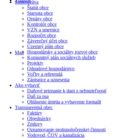
Youtube
Samospráva
Štatút obce
Starosta obce
Orgány obce
Kontrolór obce
VZN a smernice
Rozpočet obce
Záverečný účet obce
Územný plán obce
Hospodársky a sociálny rozvoj obce
Mail
Komunitný plán sociálnych služieb
Projekty
Odpadové hospodárstvo
Voľby a referendá
Zápisnice a uznesenia
Ako vybaviť
Daňové priznanie k dani z nehnuteľností
Daň za psa
Ohlásenie úmrtia a vybavenie formalít
Transparentná obec
Faktúry
Objednávky
Zmluvy
Oznamovanie protispoločenskej činnosti
Vodovod, ČOV a kanalizácia