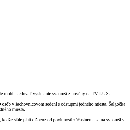
 mohli sledovať vysielanie sv. omší z novény na TV LUX.
 osôb v šachovnicovom sedení s odstupmi jedného miesta, Šalgočka
dného miesta.
dže stále platí dišpenz od povinnosti zúčastnenia sa na sv. omši v