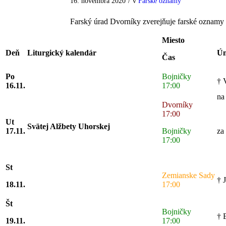
16. novembra 2020
/
v
Farské oznamy
Farský úrad Dvorníky zverejňuje farské oznamy
Miesto
Deň
Liturgický kalendár
Úm
Čas
Po
Bojničky
† 
16.11.
17:00
na
Dvorníky
17:00
Ut
Svätej Alžbety Uhorskej
17.11.
Bojničky
za
17:00
St
Zemianske Sady
† 
18.11.
17:00
Št
Bojničky
† 
19.11.
17:00