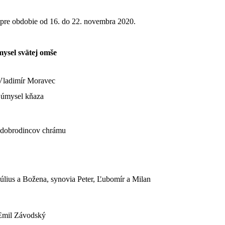
 pre obdobie od 16. do 22. novembra 2020.
ysel svätej omše
Vladimír Moravec
 úmysel kňaza
 dobrodincov chrámu
Július a Božena, synovia Peter, Ľubomír a Milan
Emil Závodský