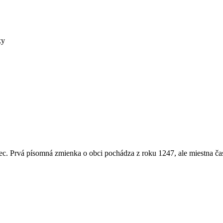
ky
c. Prvá písomná zmienka o obci pochádza z roku 1247, ale miestna ča