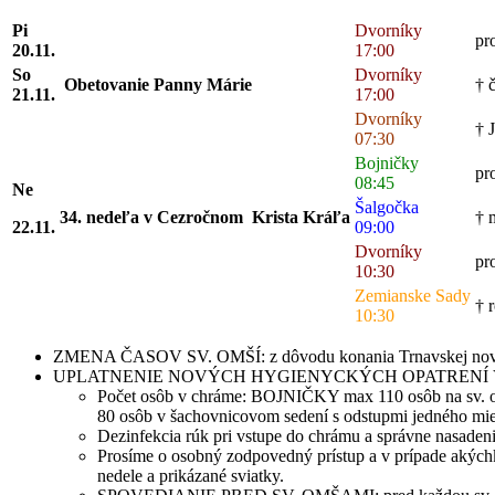
Pi
Dvorníky
pr
20.11.
17:00
So
Dvorníky
Obetovanie Panny Márie
† 
21.11.
17:00
Dvorníky
† 
07:30
Bojničky
pr
08:45
Ne
Šalgočka
34. nedeľa v Cezročnom Krista Kráľa
† 
22.11.
09:00
Dvorníky
pr
10:30
Zemianske Sady
† 
10:30
ZMENA ČASOV SV. OMŠÍ: z dôvodu konania Trnavskej novény u
UPLATNENIE NOVÝCH HYGIENYCKÝCH OPATRENÍ 
Počet osôb v chráme: BOJNIČKY max 110 osôb na sv. om
80 osôb v šachovnicovom sedení s odstupmi jedného mie
Dezinfekcia rúk pri vstupe do chrámu a správne nasadenie
Prosíme o osobný zodpovedný prístup a v prípade akýchko
nedele a prikázané sviatky.