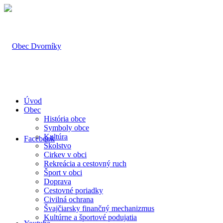
Úvod
Obec
História obce
Symboly obce
Kultúra
Facebook
Školstvo
Cirkev v obci
Rekreácia a cestovný ruch
Šport v obci
Doprava
Cestovné poriadky
Civilná ochrana
Švajčiarsky finančný mechanizmus
Kultúrne a športové podujatia