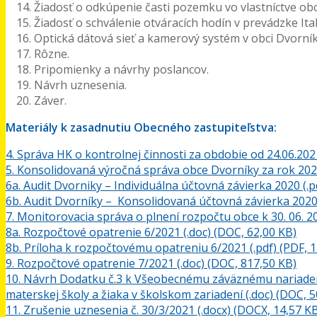
Žiadosť o odkúpenie časti pozemku vo vlastníctve obc
Žiadosť o schválenie otváracích hodín v prevádzke Ita
Optická dátová sieť a kamerový systém v obci Dvorník
Rôzne.
Pripomienky a návrhy poslancov.
Návrh uznesenia.
Záver.
Materiály k zasadnutiu Obecného zastupiteľstva:
4. Správa HK o kontrolnej činnosti za obdobie od 24.06.202
5. Konsolidovaná výročná správa obce Dvorníky za rok 2020
6a. Audit Dvorniky – Individuálna účtovná závierka 2020 (.p
6b. Audit Dvorníky – Konsolidovaná účtovná závierka 2020 
7. Monitorovacia správa o plnení rozpočtu obce k 30. 06. 2
8a. Rozpočtové opatrenie 6/2021 (.doc) (DOC, 62,00 KB)
8b. Príloha k rozpočtovému opatreniu 6/2021 (.pdf) (PDF, 1
9. Rozpočtové opatrenie 7/2021 (.doc) (DOC, 817,50 KB)
10. Návrh Dodatku č.3 k Všeobecnému záväznému nariadeni
materskej školy a žiaka v školskom zariadení (.doc) (DOC, 5
11. Zrušenie uznesenia č. 30/3/2021 (.docx) (DOCX, 14,57 K