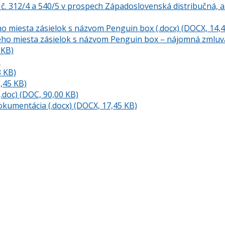
 312/4 a 540/5 v prospech Západoslovenská distribučná, a. s
ho miesta zásielok s názvom Penguin box (.docx) (DOCX, 14,
ného miesta zásielok s názvom Penguin box – nájomná zmluva
 KB)
)
3 KB)
8,45 KB)
.doc) (DOC, 90,00 KB)
okumentácia (.docx) (DOCX, 17,45 KB)