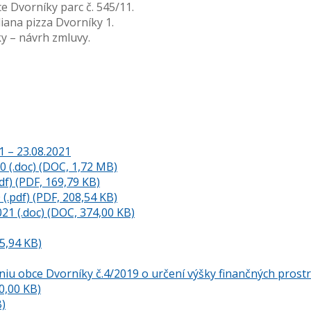
e Dvorníky parc č. 545/11.
liana pizza Dvorníky 1.
y – návrh zmluvy.
1 – 23.08.2021
 (.doc) (DOC, 1,72 MB)
df) (PDF, 169,79 KB)
(.pdf) (PDF, 208,54 KB)
021 (.doc) (DOC, 374,00 KB)
5,94 KB)
u obce Dvorníky č.4/2019 o určení výšky finančných prostr
0,00 KB)
B)