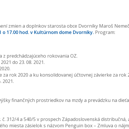
znení zmien a doplnkov starosta obce Dvorníky Maroš Neme
1 o 17.00 hod. v Kultúrnom dome Dvorníky.
Program:
ia z predchádzajúceho rokovania OZ.
2021 do 23. 08. 2021.
2020.
e za rok 2020 a ku konsolidovanej účtovnej závierke za rok 
. 2021.
výšky finančných prostriedkov na mzdy a prevádzku na dieťa
. 312/4 a 540/5 v prospech Západoslovenská distribučná, a.
ného miesta zásielok s názvom Penguin box – Zmluva o nájm