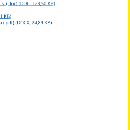
. (.doc) (DOC, 123,50 KB)
41 KB)
 (.pdf) (DOCX, 24,89 KB)