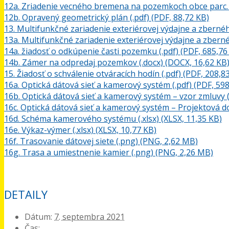
12a. Zriadenie vecného bremena na pozemkoch obce parc. č.
12b. Opravený geometrický plán (.pdf) (PDF, 88,72 KB)
13. Multifunkčné zariadenie exteriérovej výdajne a zberné
13a. Multifunkčné zariadenie exteriérovej výdajne a zber
14a. žiadosť o odkúpenie časti pozemku (.pdf) (PDF, 685,76
14b. Zámer na odpredaj pozemkov (.docx) (DOCX, 16,62 KB
15. Žiadosť o schválenie otváracích hodín (.pdf) (PDF, 208,8
16a. Optická dátová sieť a kamerový systém (.pdf) (PDF, 59
16b. Optická dátová sieť a kamerový systém – vzor zmluvy (
16c. Optická dátová sieť a kamerový systém – Projektová d
16d. Schéma kamerového systému (.xlsx) (XLSX, 11,35 KB)
16e. Výkaz-výmer (.xlsx) (XLSX, 10,77 KB)
16f. Trasovanie dátovej siete (.png) (PNG, 2,62 MB)
16g. Trasa a umiestnenie kamier (.png) (PNG, 2,26 MB)
DETAILY
Dátum:
7. septembra 2021
Čas: