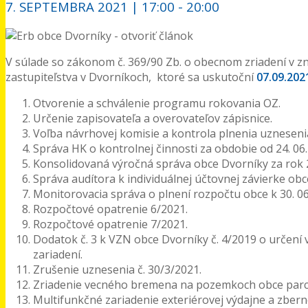
7. SEPTEMBRA 2021 | 17:00
-
20:00
V súlade so zákonom č. 369/90 Zb. o obecnom zriadení v 
zastupiteľstva v Dvorníkoch, ktoré sa uskutoční
07.09.202
Otvorenie a schválenie programu rokovania OZ.
Určenie zapisovateľa a overovateľov zápisnice.
Voľba návrhovej komisie a kontrola plnenia uznesen
Správa HK o kontrolnej činnosti za obdobie od 24. 06. 
Konsolidovaná výročná správa obce Dvorníky za rok 
Správa audítora k individuálnej účtovnej závierke obc
Monitorovacia správa o plnení rozpočtu obce k 30. 06
Rozpočtové opatrenie 6/2021.
Rozpočtové opatrenie 7/2021.
Dodatok č. 3 k VZN obce Dvorníky č. 4/2019 o určení 
zariadení.
Zrušenie uznesenia č. 30/3/2021.
Zriadenie vecného bremena na pozemkoch obce parc. č
Multifunkčné zariadenie exteriérovej výdajne a zber