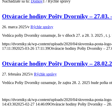
Nachádzate sa tu:
Domov
1
/
Rýchle správy
Otváracie hodiny Pošty Dvorníky – 27.03. 
26. marca 2025
/
v
Rýchle správy
Vedúca pošty Dvorníky oznamuje, že v dňoch 27. a 28. 3. 2025 , t. j
https://dvorniky.sk/wp-content/uploads/2020/04/slovenska-posta-log
17:11:39
2025-03-26 17:11:39
Otváracie hodiny Pošty Dvorníky – 27.
Otváracie hodiny Pošty Dvorníky – 28.02.
27. februára 2025
/
v
Rýchle správy
Vedúca Pošty Dvorníky oznamuje, že zajtra 28. 2. 2025 bude pošta ot
https://dvorniky.sk/wp-content/uploads/2020/04/slovenska-posta-log
14:43:30
2025-02-27 14:46:09
Otváracie hodiny Pošty Dvorníky – 28