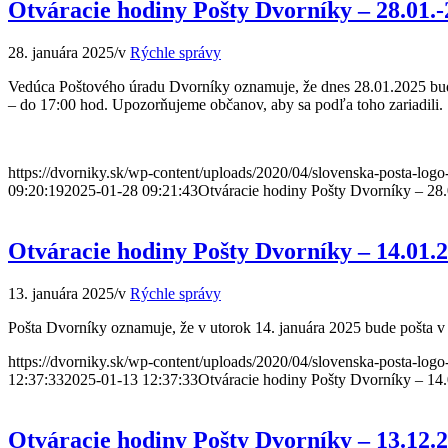
Otváracie hodiny Pošty Dvorníky – 28.01.-
28. januára 2025
/
v
Rýchle správy
Vedúca Poštového úradu Dvorníky oznamuje, že dnes 28.01.2025 bude
– do 17:00 hod. Upozorňujeme občanov, aby sa podľa toho zariadili.
https://dvorniky.sk/wp-content/uploads/2020/04/slovenska-posta-log
09:20:19
2025-01-28 09:21:43
Otváracie hodiny Pošty Dvorníky – 28
Otváracie hodiny Pošty Dvorníky – 14.01.
13. januára 2025
/
v
Rýchle správy
Pošta Dvorníky oznamuje, že v utorok 14. januára 2025 bude pošta v
https://dvorniky.sk/wp-content/uploads/2020/04/slovenska-posta-log
12:37:33
2025-01-13 12:37:33
Otváracie hodiny Pošty Dvorníky – 14
Otváracie hodiny Pošty Dvorníky – 13.12.