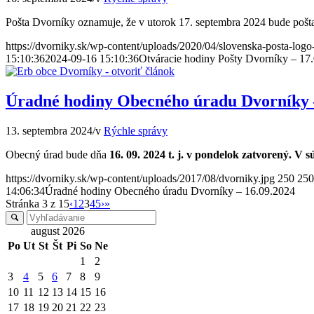
Pošta Dvorníky oznamuje, že v utorok 17. septembra 2024 bude poš
https://dvorniky.sk/wp-content/uploads/2020/04/slovenska-posta-log
15:10:36
2024-09-16 15:10:36
Otváracie hodiny Pošty Dvorníky – 17
Úradné hodiny Obecného úradu Dvorníky 
13. septembra 2024
/
v
Rýchle správy
Obecný úrad bude dňa
16. 09. 2024 t. j. v pondelok zatvorený.
V sú
https://dvorniky.sk/wp-content/uploads/2017/08/dvorniky.jpg
250
250
14:06:34
Úradné hodiny Obecného úradu Dvorníky – 16.09.2024
Stránka 3 z 15
‹
1
2
3
4
5
›
»
august 2026
Po
Ut
St
Št
Pi
So
Ne
1
2
3
4
5
6
7
8
9
10
11
12
13
14
15
16
17
18
19
20
21
22
23