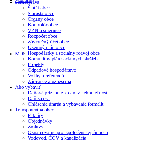
Youtube
Samospráva
Štatút obce
Starosta obce
Orgány obce
Kontrolór obce
VZN a smernice
Rozpočet obce
Záverečný účet obce
Územný plán obce
Hospodársky a sociálny rozvoj obce
Mail
Komunitný plán sociálnych služieb
Projekty
Odpadové hospodárstvo
Voľby a referendá
Zápisnice a uznesenia
Ako vybaviť
Daňové priznanie k dani z nehnuteľností
Daň za psa
Ohlásenie úmrtia a vybavenie formalít
Transparentná obec
Faktúry
Objednávky
Zmluvy
Oznamovanie protispoločenskej činnosti
Vodovod, ČOV a kanalizácia