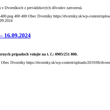
ta v Dvorníkoch z prevádzkových dôvodov zatvorená.
o-400.png
400
400
Obec Dvorníky
https://dvorniky.sk/wp-content/upl
.09.2024
– 16.09.2024
rnych prípadoch volajte na t. č.:
0905/251 800.
Obec Dvorníky
https://dvorniky.sk/wp-content/uploads/2019/06/dvor