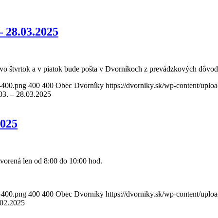
– 28.03.2025
. vo štvrtok a v piatok bude pošta v Dvorníkoch z prevádzkových dôvo
o-400.png
400
400
Obec Dvorníky
https://dvorniky.sk/wp-content/upl
03. – 28.03.2025
2025
vorená len od 8:00 do 10:00 hod.
o-400.png
400
400
Obec Dvorníky
https://dvorniky.sk/wp-content/upl
.02.2025