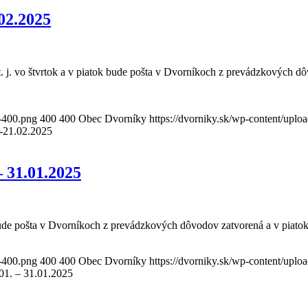
02.2025
. j. vo štvrtok a v piatok bude pošta v Dvorníkoch z prevádzkových d
o-400.png
400
400
Obec Dvorníky
https://dvorniky.sk/wp-content/upl
.-21.02.2025
– 31.01.2025
de pošta v Dvorníkoch z prevádzkových dôvodov zatvorená a v piatok 
o-400.png
400
400
Obec Dvorníky
https://dvorniky.sk/wp-content/upl
01. – 31.01.2025