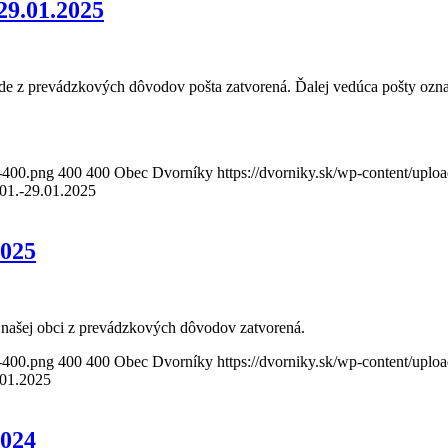
29.01.2025
 z prevádzkových dôvodov pošta zatvorená. Ďalej vedúca pošty oznam
o-400.png
400
400
Obec Dvorníky
https://dvorniky.sk/wp-content/upl
.01.-29.01.2025
2025
 našej obci z prevádzkových dôvodov zatvorená.
o-400.png
400
400
Obec Dvorníky
https://dvorniky.sk/wp-content/upl
.01.2025
2024