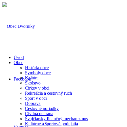
Úvod
Obec
História obce
Symboly obce
Kultúra
Facebook
Školstvo
Cirkev v obci
Rekreácia a cestovný ruch
Šport v obci
Doprava
Cestovné poriadky
Civilná ochrana
Švajčiarsky finančný mechanizmus
Kultúrne a športové podujatia