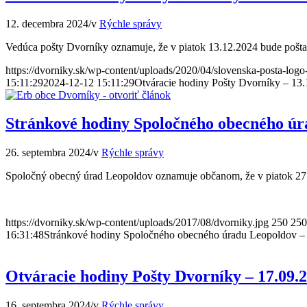
12. decembra 2024
/
v
Rýchle správy
Vedúca pošty Dvorníky oznamuje, že v piatok 13.12.2024 bude pošt
https://dvorniky.sk/wp-content/uploads/2020/04/slovenska-posta-log
15:11:29
2024-12-12 15:11:29
Otváracie hodiny Pošty Dvorníky – 13
Stránkové hodiny Spoločného obecného úr
26. septembra 2024
/
v
Rýchle správy
Spoločný obecný úrad Leopoldov oznamuje občanom, že v piatok 27. 
https://dvorniky.sk/wp-content/uploads/2017/08/dvorniky.jpg
250
250
16:31:48
Stránkové hodiny Spoločného obecného úradu Leopoldov –
Otváracie hodiny Pošty Dvorníky – 17.09.
16. septembra 2024
/
v
Rýchle správy