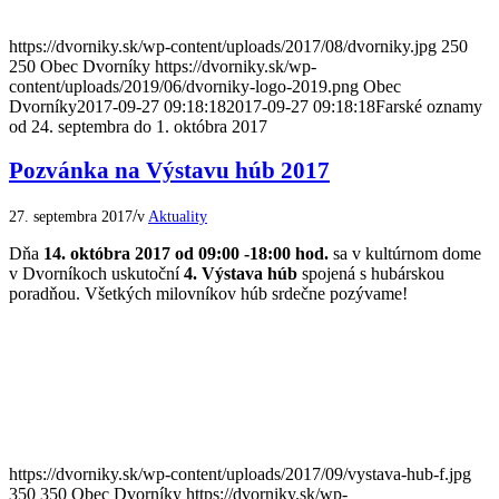
https://dvorniky.sk/wp-content/uploads/2017/08/dvorniky.jpg
250
250
Obec Dvorníky
https://dvorniky.sk/wp-
content/uploads/2019/06/dvorniky-logo-2019.png
Obec
Dvorníky
2017-09-27 09:18:18
2017-09-27 09:18:18
Farské oznamy
od 24. septembra do 1. októbra 2017
Pozvánka na Výstavu húb 2017
/
27. septembra 2017
v
Aktuality
Dňa
14. októbra 2017 od 09:00 -18:00 hod.
sa v kultúrnom dome
v Dvorníkoch uskutoční
4. Výstava húb
spojená s hubárskou
poradňou. Všetkých milovníkov húb srdečne pozývame!
https://dvorniky.sk/wp-content/uploads/2017/09/vystava-hub-f.jpg
350
350
Obec Dvorníky
https://dvorniky.sk/wp-