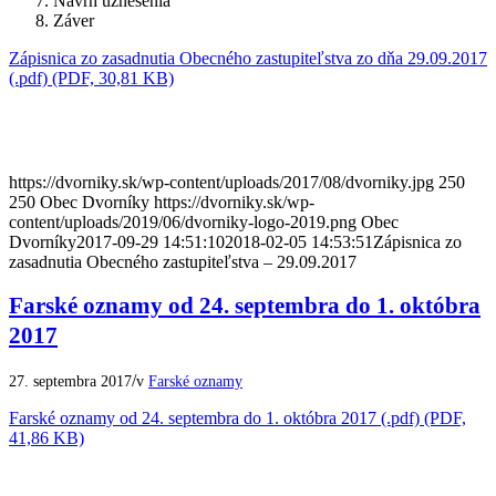
Návrh uznesenia
Záver
Zápisnica zo zasadnutia Obecného zastupiteľstva zo dňa 29.09.2017
(.pdf) (PDF, 30,81 KB)
https://dvorniky.sk/wp-content/uploads/2017/08/dvorniky.jpg
250
250
Obec Dvorníky
https://dvorniky.sk/wp-
content/uploads/2019/06/dvorniky-logo-2019.png
Obec
Dvorníky
2017-09-29 14:51:10
2018-02-05 14:53:51
Zápisnica zo
zasadnutia Obecného zastupiteľstva – 29.09.2017
Farské oznamy od 24. septembra do 1. októbra
2017
/
27. septembra 2017
v
Farské oznamy
Farské oznamy od 24. septembra do 1. októbra 2017 (.pdf) (PDF,
41,86 KB)