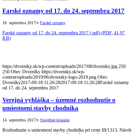
Farské oznamy od 17. do 24. septembra 2017
/
18. septembra 2017
v
Farské oznamy
Farské oznamy od 17. do 24. septembra 2017 (.pdf) (PDF, 41,97
KB)
https://dvorniky.sk/wp-content/uploads/2017/08/dvorniky.jpg
250
250
Obec Dvorníky
https://dvorniky.sk/wp-
content/uploads/2019/06/dvorniky-logo-2019.png
Obec
Dvorníky
2017-09-18 11:26:28
2017-09-18 11:26:28
Farské oznamy
od 17. do 24. septembra 2017
Verejná vyhláška – územné rozhodnutie o
umiestnení stavby chodníka
/
14. septembra 2017
v
Stavebné konanie
Rozhodnutie o umiestnení stavby chodníka pri ceste III/1313. Návrh