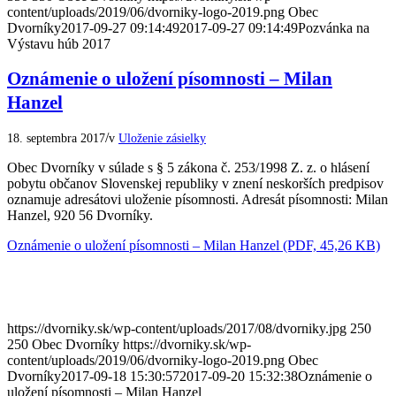
content/uploads/2019/06/dvorniky-logo-2019.png
Obec
Dvorníky
2017-09-27 09:14:49
2017-09-27 09:14:49
Pozvánka na
Výstavu húb 2017
Oznámenie o uložení písomnosti – Milan
Hanzel
/
18. septembra 2017
v
Uloženie zásielky
Obec Dvorníky v súlade s § 5 zákona č. 253/1998 Z. z. o hlásení
pobytu občanov Slovenskej republiky v znení neskorších predpisov
oznamuje adresátovi uloženie písomnosti. Adresát písomnosti: Milan
Hanzel, 920 56 Dvorníky.
Oznámenie o uložení písomnosti – Milan Hanzel (PDF, 45,26 KB)
https://dvorniky.sk/wp-content/uploads/2017/08/dvorniky.jpg
250
250
Obec Dvorníky
https://dvorniky.sk/wp-
content/uploads/2019/06/dvorniky-logo-2019.png
Obec
Dvorníky
2017-09-18 15:30:57
2017-09-20 15:32:38
Oznámenie o
uložení písomnosti – Milan Hanzel