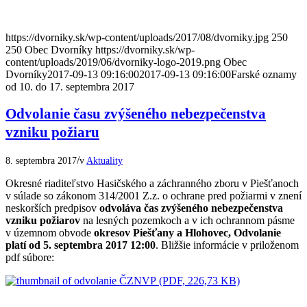
https://dvorniky.sk/wp-content/uploads/2017/08/dvorniky.jpg
250
250
Obec Dvorníky
https://dvorniky.sk/wp-
content/uploads/2019/06/dvorniky-logo-2019.png
Obec
Dvorníky
2017-09-13 09:16:00
2017-09-13 09:16:00
Farské oznamy
od 10. do 17. septembra 2017
Odvolanie času zvýšeného nebezpečenstva
vzniku požiaru
/
8. septembra 2017
v
Aktuality
Okresné riaditeľstvo Hasičského a záchranného zboru v Piešťanoch
v súlade so zákonom 314/2001 Z.z. o ochrane pred požiarmi v znení
neskorších predpisov
odvoláva čas zvýšeného nebezpečenstva
vzniku požiarov
na lesných pozemkoch a v ich ochrannom pásme
v územnom obvode
okresov Piešťany a Hlohovec, Odvolanie
platí od 5. septembra
2017 12:00
. Bližšie informácie v priloženom
pdf súbore:
(PDF, 226,73 KB)