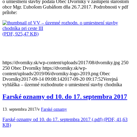
o umiestnení stavby podala Obec Dvorníky v zastúpení starostom
obce Mgr. Ľubošom Gubáňom dňa 26.7.2017. Podrobnosti v pdf
prílohe:
(PDF, 925,47 KB)
https://dvorniky.sk/wp-content/uploads/2017/08/dvorniky.jpg
250
250
Obec Dvorníky
https://dvorniky.sk/wp-
content/uploads/2019/06/dvorniky-logo-2019.png
Obec
Dvorníky
2017-09-14 09:08:14
2017-09-20 09:17:52
Verejná
vyhláška – územné rozhodnutie o umiestnení stavby chodníka
Farské oznamy od 10. do 17. septembra 2017
/
13. septembra 2017
v
Farské oznamy
Farské oznamy od 10. do 17. septembra 2017 (.pdf) (PDF, 41,63
KB)