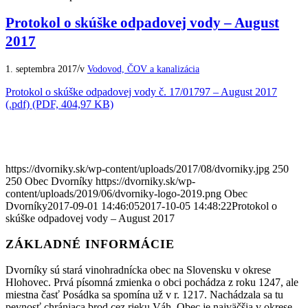
Protokol o skúške odpadovej vody – August
2017
/
1. septembra 2017
v
Vodovod, ČOV a kanalizácia
Protokol o skúške odpadovej vody č. 17/01797 – August 2017
(.pdf) (PDF, 404,97 KB)
https://dvorniky.sk/wp-content/uploads/2017/08/dvorniky.jpg
250
250
Obec Dvorníky
https://dvorniky.sk/wp-
content/uploads/2019/06/dvorniky-logo-2019.png
Obec
Dvorníky
2017-09-01 14:46:05
2017-10-05 14:48:22
Protokol o
skúške odpadovej vody – August 2017
ZÁKLADNÉ INFORMÁCIE
Dvorníky sú stará vinohradnícka obec na Slovensku v okrese
Hlohovec. Prvá písomná zmienka o obci pochádza z roku 1247, ale
miestna časť Posádka sa spomína už v r. 1217. Nachádzala sa tu
pevnosť chrániaca brod cez rieku Váh. Obec je najväčšia v okrese.