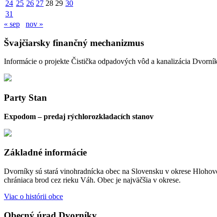
24
25
26
27
28
29
30
31
« sep
nov »
Švajčiarsky finančný mechanizmus
Informácie o projekte Čistička odpadových vôd a kanalizácia Dvorní
Party Stan
Expodom – predaj rýchlorozkladacích stanov
Základné informácie
Dvorníky sú stará vinohradnícka obec na Slovensku v okrese Hlohove
chrániaca brod cez rieku Váh. Obec je najväčšia v okrese.
Viac o histórii obce
Obecný úrad Dvorníky