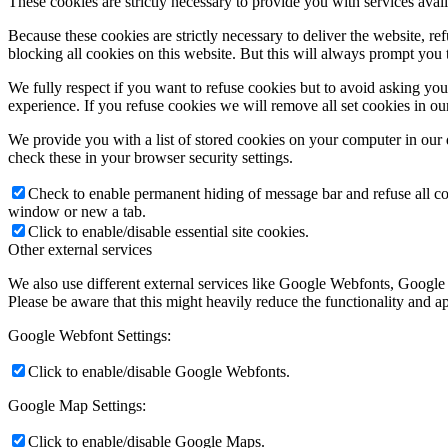
These cookies are strictly necessary to provide you with services avail
Because these cookies are strictly necessary to deliver the website, 
blocking all cookies on this website. But this will always prompt you t
We fully respect if you want to refuse cookies but to avoid asking you a
experience. If you refuse cookies we will remove all set cookies in o
We provide you with a list of stored cookies on your computer in ou
check these in your browser security settings.
Check to enable permanent hiding of message bar and refuse all co
window or new a tab.
Click to enable/disable essential site cookies.
Other external services
We also use different external services like Google Webfonts, Google
Please be aware that this might heavily reduce the functionality and a
Google Webfont Settings:
Click to enable/disable Google Webfonts.
Google Map Settings:
Click to enable/disable Google Maps.