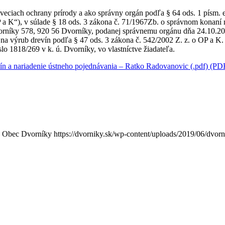
veciach ochrany prírody a ako správny orgán podľa § 64 ods. 1 písm. e
OP a K“), v súlade § 18 ods. 3 zákona č. 71/1967Zb. o správnom konaní
vorníky 578, 920 56 Dvorníky, podanej správnemu orgánu dňa 24.10.2
na výrub drevín podľa § 47 ods. 3 zákona č. 542/2002 Z. z. o OP a K. 
lo 1818/269 v k. ú. Dvorníky, vo vlastníctve žiadateľa.
vín a nariadenie ústneho pojednávania – Ratko Radovanovic (.pdf) (P
Obec Dvorníky
https://dvorniky.sk/wp-content/uploads/2019/06/dvor