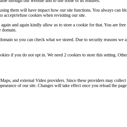
able through our website and to use some of its features.
refusing them will have impact how our site functions. You always can b
o accept/refuse cookies when revisiting our site.
gain and again kindly allow us to store a cookie for that. You are free t
ur domain.
r domain so you can check what we stored. Due to security reasons we 
okies if you do not opt in. We need 2 cookies to store this setting. 
 Maps, and external Video providers. Since these providers may collect 
ppearance of our site. Changes will take effect once you reload the page