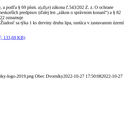
, a podľa § 69 písm. a),d),e) zákona č.543/202 Z. z. O ochrane
 neskorších predpisov (ďalej len „zákon o správnom konaní“) a § 82
022 oznamuje
Žiadosť sa týka 1 ks dreviny druhu lipa, rastúca v zastavanom území
DF, 133,69 KB)
niky-logo-2019.png
Obec Dvorníky
2022-10-27 17:50:08
2022-10-27