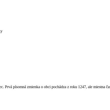
ky
c. Prvá písomná zmienka o obci pochádza z roku 1247, ale miestna ča