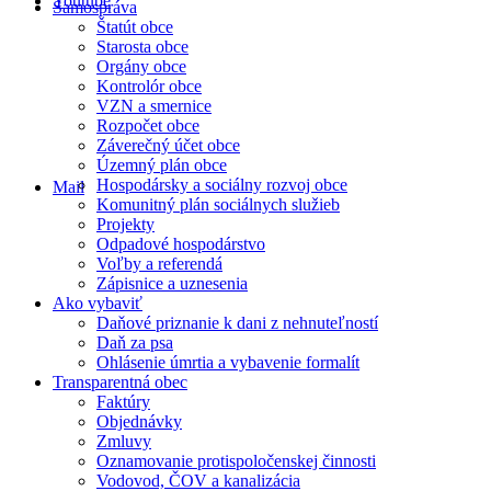
Youtube
Samospráva
Štatút obce
Starosta obce
Orgány obce
Kontrolór obce
VZN a smernice
Rozpočet obce
Záverečný účet obce
Územný plán obce
Hospodársky a sociálny rozvoj obce
Mail
Komunitný plán sociálnych služieb
Projekty
Odpadové hospodárstvo
Voľby a referendá
Zápisnice a uznesenia
Ako vybaviť
Daňové priznanie k dani z nehnuteľností
Daň za psa
Ohlásenie úmrtia a vybavenie formalít
Transparentná obec
Faktúry
Objednávky
Zmluvy
Oznamovanie protispoločenskej činnosti
Vodovod, ČOV a kanalizácia