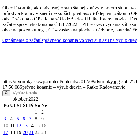
Obec Dvorníky ako príslušný orgán štátnej správy v prvom stupni vo 
prírody a krajiny v znení neskorších predpisov (ďalej len „zákon o 
ods. 7 zákona o OP a K na základe žiadosti Ratka Radovanovica, D
začatie správneho konania č. 881/2022 – PH vo veci vydania súhlasu 
obce na pozemku reg. „C“ – zastavaná plocha a nádvorie, parcelné čís
Oznámenie o začatí správneho konania vo veci súhlasu na výrub dre
https://dvorniky.sk/wp-content/uploads/2017/08/dvorniky.jpg
250
250
17:50:08
Správne konanie – výrub drevín – Ratko Radovanovic
október 2022
Po
Ut
St
Št
Pi
So
Ne
1
2
3
4
5
6
7
8
9
10
11
12
13
14
15
16
17
18
19
20
21
22
23