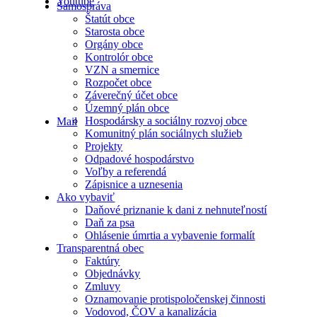
Youtube
Samospráva
Štatút obce
Starosta obce
Orgány obce
Kontrolór obce
VZN a smernice
Rozpočet obce
Záverečný účet obce
Územný plán obce
Hospodársky a sociálny rozvoj obce
Mail
Komunitný plán sociálnych služieb
Projekty
Odpadové hospodárstvo
Voľby a referendá
Zápisnice a uznesenia
Ako vybaviť
Daňové priznanie k dani z nehnuteľností
Daň za psa
Ohlásenie úmrtia a vybavenie formalít
Transparentná obec
Faktúry
Objednávky
Zmluvy
Oznamovanie protispoločenskej činnosti
Vodovod, ČOV a kanalizácia