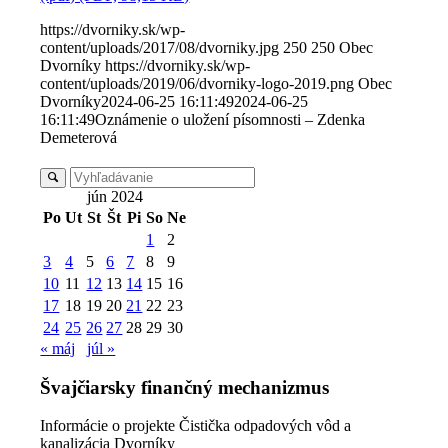
https://dvorniky.sk/wp-
content/uploads/2017/08/dvorniky.jpg
250
250
Obec
Dvorníky
https://dvorniky.sk/wp-
content/uploads/2019/06/dvorniky-logo-2019.png
Obec
Dvorníky
2024-06-25 16:11:49
2024-06-25
16:11:49
Oznámenie o uložení písomnosti – Zdenka
Demeterová
jún 2024
Po
Ut
St
Št
Pi
So
Ne
1
2
3
4
5
6
7
8
9
10
11
12
13
14
15
16
17
18
19
20
21
22
23
24
25
26
27
28
29
30
« máj
júl »
Švajčiarsky finančný mechanizmus
Informácie o projekte Čistička odpadových vôd a
kanalizácia Dvorníky