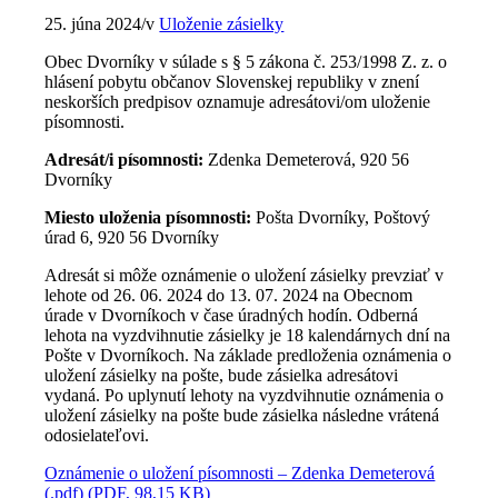
25. júna 2024
/
v
Uloženie zásielky
Obec Dvorníky v súlade s § 5 zákona č. 253/1998 Z. z. o
hlásení pobytu občanov Slovenskej republiky v znení
neskorších predpisov oznamuje adresátovi/om uloženie
písomnosti.
Adresát/i písomnosti:
Zdenka Demeterová, 920 56
Dvorníky
Miesto uloženia písomnosti:
Pošta Dvorníky, Poštový
úrad 6, 920 56 Dvorníky
Adresát si môže oznámenie o uložení zásielky prevziať v
lehote od 26. 06. 2024 do 13. 07. 2024 na Obecnom
úrade v Dvorníkoch v čase úradných hodín. Odberná
lehota na vyzdvihnutie zásielky je 18 kalendárnych dní na
Pošte v Dvorníkoch. Na základe predloženia oznámenia o
uložení zásielky na pošte, bude zásielka adresátovi
vydaná. Po uplynutí lehoty na vyzdvihnutie oznámenia o
uložení zásielky na pošte bude zásielka následne vrátená
odosielateľovi.
Oznámenie o uložení písomnosti – Zdenka Demeterová
(.pdf) (PDF, 98,15 KB)