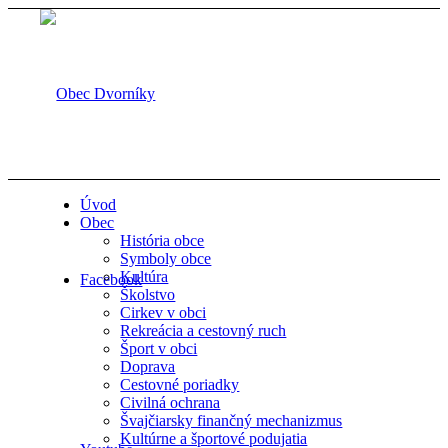
Úvod
Obec
História obce
Symboly obce
Kultúra
Facebook
Školstvo
Cirkev v obci
Rekreácia a cestovný ruch
Šport v obci
Doprava
Cestovné poriadky
Civilná ochrana
Švajčiarsky finančný mechanizmus
Kultúrne a športové podujatia