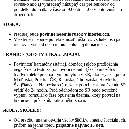
rovnako ako aj vyhradený nákupný čas pre seniorov od
pondelka do piatka v čase od 9:00 do 11:00 v potravinách a
drogériách.
RÚŠKA:
Naďalej bude
povinné nosenie rúšok v interiéroch
.
V exteriéri nebude potrebné nosiť rúško vo vzdialenosti päť
metrov a viac od osôb mimo spoločnej domácnosti.
HRANICE (OD ŠTVRTKA 21.MÁJA):
Povinnosť karantény (štátnej, domácej) alebo predloženia
negatívneho testu sa po novom nebudú týkať ani osôb s
trvalým alebo prechodným pobytom v SR, ktorí vycestujú do
Maďarska, Poľska, ČR, Rakúska, Chorvátska, Slovinska,
Švajčiarska a Nemecka s tým, že je potrebné sa na územie SR
vrátiť do 24 hodín. Pred odchodom zo SR bude potrebné
vyplniť formulár o čase opustenia územia, ktorý potvrdí na
hraniciach príslušník policajného zboru.
ŠKOLY, ŠKÔLKY:
Od prvého júna sa otvoria všetky škôlky, vrátane špeciálnych,
pričom na jednu triedu
pripadne najviac 15 detí.