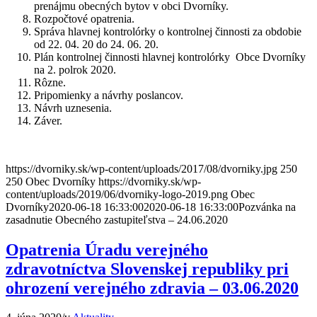
prenájmu obecných bytov v obci Dvorníky.
Rozpočtové opatrenia.
Správa hlavnej kontrolórky o kontrolnej činnosti za obdobie
od 22. 04. 20 do 24. 06. 20.
Plán kontrolnej činnosti hlavnej kontrolórky Obce Dvorníky
na 2. polrok 2020.
Rôzne.
Pripomienky a návrhy poslancov.
Návrh uznesenia.
Záver.
https://dvorniky.sk/wp-content/uploads/2017/08/dvorniky.jpg
250
250
Obec Dvorníky
https://dvorniky.sk/wp-
content/uploads/2019/06/dvorniky-logo-2019.png
Obec
Dvorníky
2020-06-18 16:33:00
2020-06-18 16:33:00
Pozvánka na
zasadnutie Obecného zastupiteľstva – 24.06.2020
Opatrenia Úradu verejného
zdravotníctva Slovenskej republiky pri
ohrození verejného zdravia – 03.06.2020