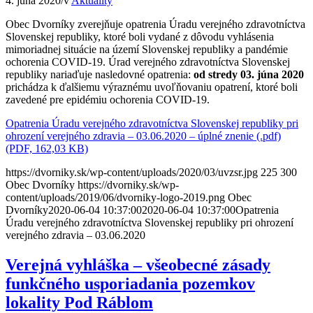
4. júna 2020
/
v
Aktuality
Obec Dvorníky zverejňuje opatrenia Úradu verejného zdravotníctva
Slovenskej republiky, ktoré boli vydané z dôvodu vyhlásenia
mimoriadnej situácie na území Slovenskej republiky a pandémie
ochorenia COVID-19. Úrad verejného zdravotníctva Slovenskej
republiky nariaďuje nasledovné opatrenia:
od stredy 03. júna 2020
prichádza k ďalšiemu výraznému uvoľňovaniu opatrení, ktoré boli
zavedené pre epidémiu ochorenia COVID-19.
Opatrenia Úradu verejného zdravotníctva Slovenskej republiky pri
ohrození verejného zdravia – 03.06.2020 – úplné znenie (.pdf)
(PDF, 162,03 KB)
https://dvorniky.sk/wp-content/uploads/2020/03/uvzsr.jpg
225
300
Obec Dvorníky
https://dvorniky.sk/wp-
content/uploads/2019/06/dvorniky-logo-2019.png
Obec
Dvorníky
2020-06-04 10:37:00
2020-06-04 10:37:00
Opatrenia
Úradu verejného zdravotníctva Slovenskej republiky pri ohrození
verejného zdravia – 03.06.2020
Verejná vyhláška – všeobecné zásady
funkčného usporiadania pozemkov
lokality Pod Ráblom