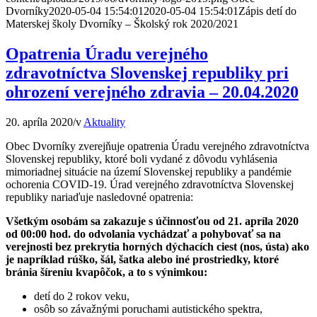
Dvorníky
2020-05-04 15:54:01
2020-05-04 15:54:01
Zápis detí do
Materskej školy Dvorníky – Školský rok 2020/2021
Opatrenia Úradu verejného
zdravotníctva Slovenskej republiky pri
ohrození verejného zdravia – 20.04.2020
20. apríla 2020
/
v
Aktuality
Obec Dvorníky zverejňuje opatrenia Úradu verejného zdravotníctva
Slovenskej republiky, ktoré boli vydané z dôvodu vyhlásenia
mimoriadnej situácie na území Slovenskej republiky a pandémie
ochorenia COVID-19. Úrad verejného zdravotníctva Slovenskej
republiky nariaďuje nasledovné opatrenia:
Všetkým osobám sa zakazuje s účinnosťou od 21. apríla 2020
od 00:00 hod. do odvolania vychádzať a pohybovať sa na
verejnosti bez prekrytia horných dýchacích ciest (nos, ústa) ako
je napríklad rúško, šál, šatka alebo iné prostriedky, ktoré
bránia šíreniu kvapôčok, a to s výnimkou:
detí do 2 rokov veku,
osôb so závažnými poruchami autistického spektra,