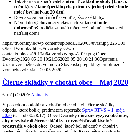
Takisto môžu zriaďovatelia
otvoriť základné školy (1. až 5.
ročník), vrátane špeciálnych, pričom v jednej triede bude
môcť byť najviac 20 detí.
Rovnako sa budú môcť otvoriť aj školské kluby.
Návrat do výchovno-vzdelávacích zariadení
bude
dobrovoľný
, rodičia sa budú môcť rozhodnúť nechať deti
naďalej doma.
https://dvorniky.sk/wp-content/uploads/2020/03/uvzsr.jpg
225
300
Obec Dvorníky
https://dvorniky.sk/wp-
content/uploads/2019/06/dvorniky-logo-2019.png
Obec
Dvorníky
2020-05-20 10:21:36
2020-05-20 10:21:36
Opatrenia
Úradu verejného zdravotníctva Slovenskej republiky pri ohrození
verejného zdravia – 20.05.2020
Čierne skládky v chotári obce – Máj 2020
6. mája 2020
/
v
Aktuality
V posledom období sa v chotári obce objavili čierne skládky
odpadu, ktoré boli aj predmetom reportáže
Správ RTVS – 1. mája
2020
(čas od 00:28:17). Obec Dvorníky
dôrazne vyzýva občanov,
aby nevytvárali čierne skládky a neznečisťovali životné
prostredie v okolí obce
. Odpad, ktorý bol nájdený v chotári v
posledných dňoch, je možné vyhodiť do Komunálneho odpadu,