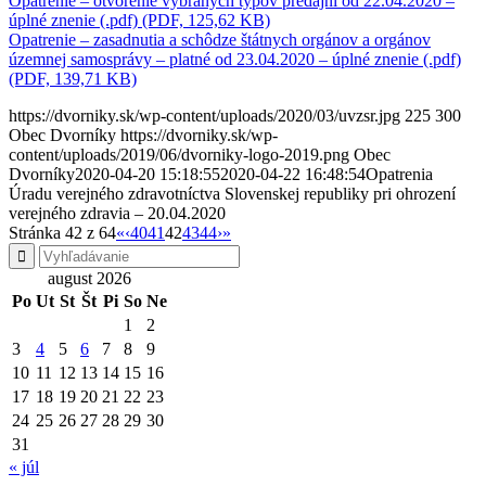
Opatrenie – otvorenie vybraných typov predajní od 22.04.2020 –
úplné znenie (.pdf) (PDF, 125,62 KB)
Opatrenie – zasadnutia a schôdze štátnych orgánov a orgánov
územnej samosprávy – platné od 23.04.2020 – úplné znenie (.pdf)
(PDF, 139,71 KB)
https://dvorniky.sk/wp-content/uploads/2020/03/uvzsr.jpg
225
300
Obec Dvorníky
https://dvorniky.sk/wp-
content/uploads/2019/06/dvorniky-logo-2019.png
Obec
Dvorníky
2020-04-20 15:18:55
2020-04-22 16:48:54
Opatrenia
Úradu verejného zdravotníctva Slovenskej republiky pri ohrození
verejného zdravia – 20.04.2020
Stránka 42 z 64
«
‹
40
41
42
43
44
›
»
august 2026
Po
Ut
St
Št
Pi
So
Ne
1
2
3
4
5
6
7
8
9
10
11
12
13
14
15
16
17
18
19
20
21
22
23
24
25
26
27
28
29
30
31
« júl