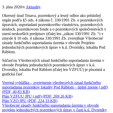
3. júna 2020
/
v
Aktuality
Okresný úrad Trnava, pozemkový a lesný odbor ako príslušný
orgán podľa §5 ods. 4 zákona č. 330/1991 Zb. o pozemkových
úpravách, usporiadaní pozemkového vlastníctva, pozemkových
úradoch, pozemkovom fonde a o pozemkových spoločenstvách v
znení neskorších predpisov (ďalej len „zákon 330/1991 Zb. “) v
zmysle § 10 ods. 4 zákona 330/1991 Zb. zverejňuje Všeobecné
zásady funkčného usporiadania územia v obvode Projektu
jednoduchých pozemkových úprav v k.ú. Dvorníky, lokalita Pod
Ráblom.
Súčasťou Všeobecných zásad funkčného usporiadania územia v
obvode Projektu jednoduchých pozemkových úprav v k.ú.
Dvorníky, lokalita Pod Ráblom (ďalej len VZFUÚ) je písomná a
grafická časť.
Verejná vyhláška – zverejnenie všeobecných zásad funkčného
usporiadania pozemkov lokality Pod Ráblom – úplné znenie (.pdf)
(PDF, 40,83 KB)
Plán VZFUU JPU (.pdf) (PDF, 269,26 KB)
Plán VZO JPU (PDF, 224,33 KB)
Všeobecné zásady funkčného usporiadania územia v obvode
projektu jednoduchých pozemkových úprav v časti k.ú. Dvorníky,