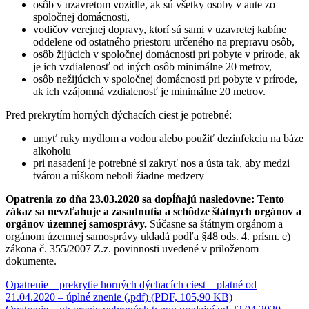
osôb v uzavretom vozidle, ak sú všetky osoby v aute zo
spoločnej domácnosti,
vodičov verejnej dopravy, ktorí sú sami v uzavretej kabíne
oddelene od ostatného priestoru určeného na prepravu osôb,
osôb žijúcich v spoločnej domácnosti pri pobyte v prírode, ak
je ich vzdialenosť od iných osôb minimálne 20 metrov,
osôb nežijúcich v spoločnej domácnosti pri pobyte v prírode,
ak ich vzájomná vzdialenosť je minimálne 20 metrov.
Pred prekrytím horných dýchacích ciest je potrebné:
umyť ruky mydlom a vodou alebo použiť dezinfekciu na báze
alkoholu
pri nasadení je potrebné si zakryť nos a ústa tak, aby medzi
tvárou a rúškom neboli žiadne medzery
Opatrenia zo dňa 23.03.2020 sa dopĺňajú nasledovne:
Tento
zákaz sa nevzťahuje a zasadnutia a schôdze štátnych orgánov a
orgánov územnej samosprávy.
Súčasne sa štátnym orgánom a
orgánom územnej samosprávy ukladá podľa §48 ods. 4. prísm. e)
zákona č. 355/2007 Z.z. povinnosti uvedené v priloženom
dokumente.
Opatrenie – prekrytie horných dýchacích ciest – platné od
21.04.2020 – úplné znenie (.pdf) (PDF, 105,90 KB)