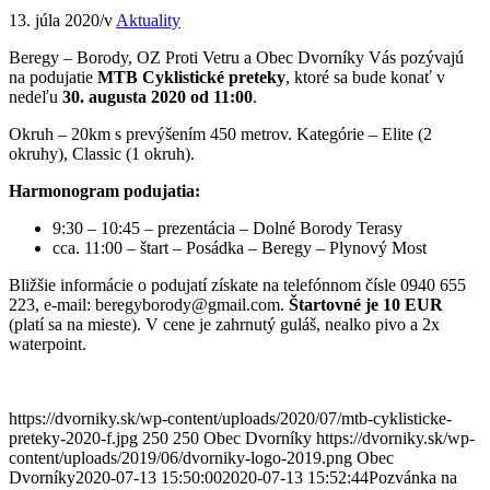
13. júla 2020
/
v
Aktuality
Beregy – Borody, OZ Proti Vetru a Obec Dvorníky Vás pozývajú
na podujatie
MTB Cyklistické preteky
, ktoré sa bude konať v
nedeľu
30. augusta 2020 od 11:00
.
Okruh – 20km s prevýšením 450 metrov. Kategórie – Elite (2
okruhy), Classic (1 okruh).
Harmonogram podujatia:
9:30 – 10:45 – prezentácia – Dolné Borody Terasy
cca. 11:00 – štart – Posádka – Beregy – Plynový Most
Bližšie informácie o podujatí získate na telefónnom čísle 0940 655
223, e-mail: beregyborody@gmail.com.
Štartovné je 10 EUR
(platí sa na mieste). V cene je zahrnutý guláš, nealko pivo a 2x
waterpoint.
https://dvorniky.sk/wp-content/uploads/2020/07/mtb-cyklisticke-
preteky-2020-f.jpg
250
250
Obec Dvorníky
https://dvorniky.sk/wp-
content/uploads/2019/06/dvorniky-logo-2019.png
Obec
Dvorníky
2020-07-13 15:50:00
2020-07-13 15:52:44
Pozvánka na