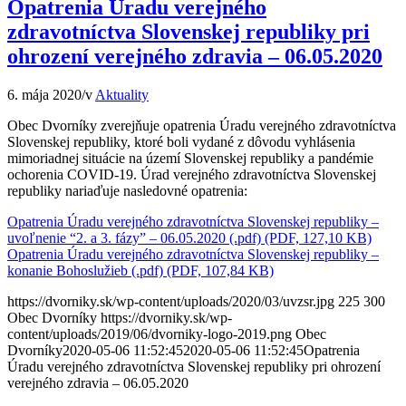
Opatrenia Úradu verejného
zdravotníctva Slovenskej republiky pri
ohrození verejného zdravia – 06.05.2020
6. mája 2020
/
v
Aktuality
Obec Dvorníky zverejňuje opatrenia Úradu verejného zdravotníctva
Slovenskej republiky, ktoré boli vydané z dôvodu vyhlásenia
mimoriadnej situácie na území Slovenskej republiky a pandémie
ochorenia COVID-19. Úrad verejného zdravotníctva Slovenskej
republiky nariaďuje nasledovné opatrenia:
Opatrenia Úradu verejného zdravotníctva Slovenskej republiky –
uvoľnenie “2. a 3. fázy” – 06.05.2020 (.pdf) (PDF, 127,10 KB)
Opatrenia Úradu verejného zdravotníctva Slovenskej republiky –
konanie Bohoslužieb (.pdf) (PDF, 107,84 KB)
https://dvorniky.sk/wp-content/uploads/2020/03/uvzsr.jpg
225
300
Obec Dvorníky
https://dvorniky.sk/wp-
content/uploads/2019/06/dvorniky-logo-2019.png
Obec
Dvorníky
2020-05-06 11:52:45
2020-05-06 11:52:45
Opatrenia
Úradu verejného zdravotníctva Slovenskej republiky pri ohrození
verejného zdravia – 06.05.2020