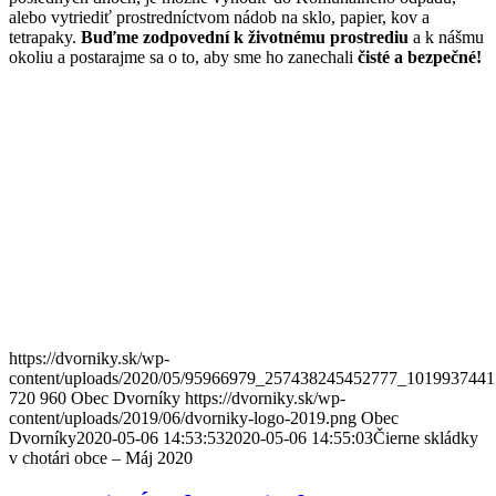
alebo vytriediť prostredníctvom nádob na sklo, papier, kov a
tetrapaky.
Buďme zodpovední k životnému prostrediu
a k nášmu
okoliu a postarajme sa o to, aby sme ho zanechali
čisté a bezpečné!
https://dvorniky.sk/wp-
content/uploads/2020/05/95966979_257438245452777_1019937441
720
960
Obec Dvorníky
https://dvorniky.sk/wp-
content/uploads/2019/06/dvorniky-logo-2019.png
Obec
Dvorníky
2020-05-06 14:53:53
2020-05-06 14:55:03
Čierne skládky
v chotári obce – Máj 2020