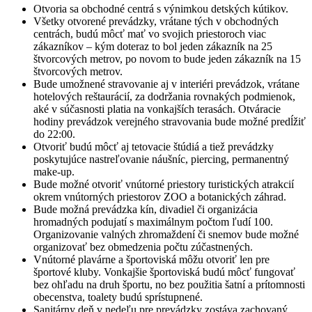
Otvoria sa obchodné centrá s výnimkou detských kútikov.
Všetky otvorené prevádzky, vrátane tých v obchodných
centrách, budú môcť mať vo svojich priestoroch viac
zákazníkov – kým doteraz to bol jeden zákazník na 25
štvorcových metrov, po novom to bude jeden zákazník na 15
štvorcových metrov.
Bude umožnené stravovanie aj v interiéri prevádzok, vrátane
hotelových reštaurácií, za dodržania rovnakých podmienok,
aké v súčasnosti platia na vonkajších terasách. Otváracie
hodiny prevádzok verejného stravovania bude možné predĺžiť
do 22:00.
Otvoriť budú môcť aj tetovacie štúdiá a tiež prevádzky
poskytujúce nastreľovanie náušníc, piercing, permanentný
make-up.
Bude možné otvoriť vnútorné priestory turistických atrakcií
okrem vnútorných priestorov ZOO a botanických záhrad.
Bude možná prevádzka kín, divadiel či organizácia
hromadných podujatí s maximálnym počtom ľudí 100.
Organizovanie valných zhromaždení či snemov bude možné
organizovať bez obmedzenia počtu zúčastnených.
Vnútorné plavárne a športoviská môžu otvoriť len pre
športové kluby. Vonkajšie športoviská budú môcť fungovať
bez ohľadu na druh športu, no bez použitia šatní a prítomnosti
obecenstva, toalety budú sprístupnené.
Sanitárny deň v nedeľu pre prevádzky zostáva zachovaný,