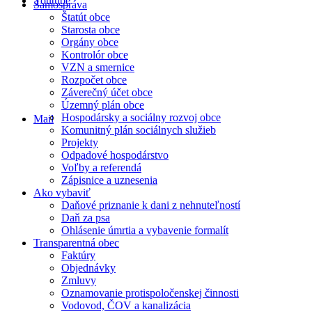
Youtube
Samospráva
Štatút obce
Starosta obce
Orgány obce
Kontrolór obce
VZN a smernice
Rozpočet obce
Záverečný účet obce
Územný plán obce
Hospodársky a sociálny rozvoj obce
Mail
Komunitný plán sociálnych služieb
Projekty
Odpadové hospodárstvo
Voľby a referendá
Zápisnice a uznesenia
Ako vybaviť
Daňové priznanie k dani z nehnuteľností
Daň za psa
Ohlásenie úmrtia a vybavenie formalít
Transparentná obec
Faktúry
Objednávky
Zmluvy
Oznamovanie protispoločenskej činnosti
Vodovod, ČOV a kanalizácia