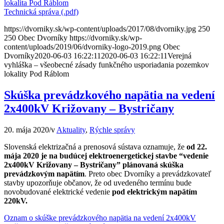
lokalita Pod Ráblom
Technická správa (.pdf)
https://dvorniky.sk/wp-content/uploads/2017/08/dvorniky.jpg
250
250
Obec Dvorníky
https://dvorniky.sk/wp-
content/uploads/2019/06/dvorniky-logo-2019.png
Obec
Dvorníky
2020-06-03 16:22:11
2020-06-03 16:22:11
Verejná
vyhláška – všeobecné zásady funkčného usporiadania pozemkov
lokality Pod Ráblom
Skúška prevádzkového napätia na vedení
2x400kV Križovany – Bystričany
20. mája 2020
/
v
Aktuality
,
Rýchle správy
Slovenská elektrizačná a prenosová sústava oznamuje, že
od 22.
mája 2020 je na budúcej elektroenergetickej stavbe “vedenie
2x400kV Križovany – Bystričany” plánovaná skúška
prevádzkovým napätím
. Preto obec Dvorníky a prevádzkovateľ
stavby upozorňuje občanov, že od uvedeného termínu bude
novobudované elektrické vedenie
pod elektrickým napätím
220kV.
Oznam o skúške prevádzkového napätia na vedení 2x400kV