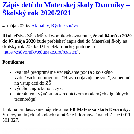
Zápis detí do Materskej školy Dvorníky –
Školský rok 2020/2021
4. mája 2020
/
v
Aktuality
,
Rýchle správy
Riaditeľstvo ZŠ s MŠ v Dvorníkoch oznamuje,
že od 04.mája 2020
do 07.mája 2020
bude prebiehať zápis detí do Materskej školy na
školský rok 2020/2021 v elektronickej podobe tu:
https://zsdvorniky.edupage.org/register/
.
Ponúkame:
kvalitné predprimárne vzdelávanie podľa Školského
vzdelávacieho programu “Hravo objavujeme svet”, zamerané
na vstup detí do ZŠ
výučbu anglického jazyka
interaktívnu výučbu prostredníctvom moderných digitálnych
technológií
Link na prihlasovanie nájdete aj na
FB
Materská škola Dvorníky
.
V nevyhnutných prípadoch sa môžete informovať na tel. čísle: 0911
501 327.