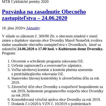
MTB Cyklistické preteky 2020
Pozvánka na zasadnutie Obecného
zastupiteľstva – 24.06.2020
18. júna 2020
/
v
Aktuality
V súlade so zákonom č. 369/90 Zb. o obecnom zriadení v znení
zmien a doplnkov starosta obce Dvorníky Maroš Nemeček zvoláva
riadne zasadnutie obecného zastupiteľstva v Dvorníkoch, ktoré sa
uskutoční
24.06.2020 o 17.00 hod. v Kultúrnom dome Dvorníky.
Program:
Otvorenie a schválenie programu rokovania OZ.
Určenie zapisovateľa a overovateľov zápisnice.
Voľba návrhovej komisie a kontrola plnenia uznesenia
z predchádzajúceho rokovania OZ.
Stanovisko hlavnej kontrolórky k záverečnému účtu za rok
2019.
Záverečný účet obce Dvorníky a rozpočtové hospodárenie za
rok 2019, hodnotenie programového rozpočtu obce Dvorníky
za rok 2019.
Konsolidovaná výročná správa obce Dvorníky za rok 2019.
Dodatok č.1/2020 k VZN č. 10/2019 o podmienkach