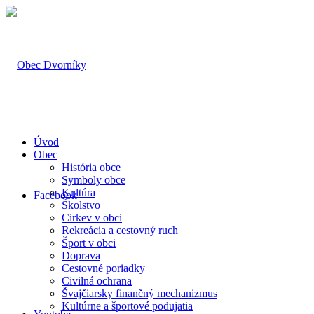
Úvod
Obec
História obce
Symboly obce
Kultúra
Facebook
Školstvo
Cirkev v obci
Rekreácia a cestovný ruch
Šport v obci
Doprava
Cestovné poriadky
Civilná ochrana
Švajčiarsky finančný mechanizmus
Kultúrne a športové podujatia