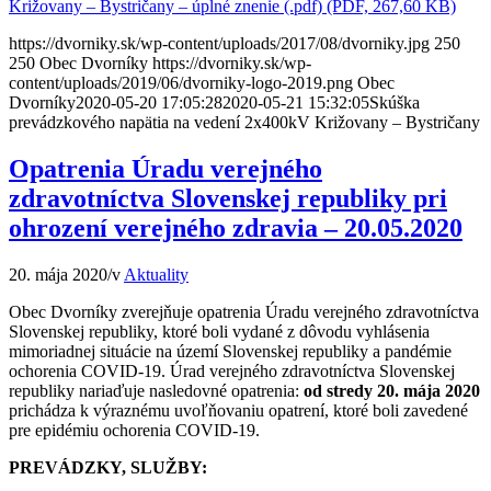
Križovany – Bystričany – úplné znenie (.pdf) (PDF, 267,60 KB)
https://dvorniky.sk/wp-content/uploads/2017/08/dvorniky.jpg
250
250
Obec Dvorníky
https://dvorniky.sk/wp-
content/uploads/2019/06/dvorniky-logo-2019.png
Obec
Dvorníky
2020-05-20 17:05:28
2020-05-21 15:32:05
Skúška
prevádzkového napätia na vedení 2x400kV Križovany – Bystričany
Opatrenia Úradu verejného
zdravotníctva Slovenskej republiky pri
ohrození verejného zdravia – 20.05.2020
20. mája 2020
/
v
Aktuality
Obec Dvorníky zverejňuje opatrenia Úradu verejného zdravotníctva
Slovenskej republiky, ktoré boli vydané z dôvodu vyhlásenia
mimoriadnej situácie na území Slovenskej republiky a pandémie
ochorenia COVID-19. Úrad verejného zdravotníctva Slovenskej
republiky nariaďuje nasledovné opatrenia:
od stredy 20. mája 2020
prichádza k výraznému uvoľňovaniu opatrení, ktoré boli zavedené
pre epidémiu ochorenia COVID-19.
PREVÁDZKY, SLUŽBY: