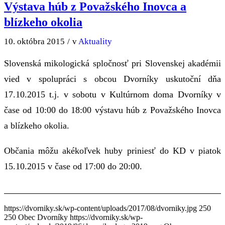
Výstava húb z Považského Inovca a
blízkeho okolia
10. októbra 2015
/
v
Aktuality
Slovenská mikologická spločnosť pri Slovenskej akadémii
vied v spolupráci s obcou Dvorníky uskutoční dňa
17.10.2015 t.j. v sobotu v Kultúrnom doma Dvorníky v
čase od 10:00 do 18:00 výstavu húb z Považského Inovca
a blízkeho okolia.
Občania môžu akékoľvek huby priniesť do KD v piatok
15.10.2015 v čase od 17:00 do 20:00.
https://dvorniky.sk/wp-content/uploads/2017/08/dvorniky.jpg
250
250
Obec Dvorníky
https://dvorniky.sk/wp-