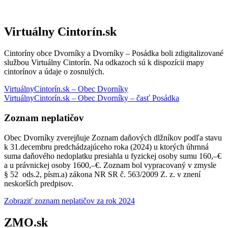
Virtuálny Cintorín.sk
Cintoríny obce Dvorníky a Dvorníky – Posádka boli zdigitalizované
službou Virtuálny Cintorín. Na odkazoch sú k dispozícii mapy
cintorínov a údaje o zosnulých.
VirtuálnyCintorín.sk – Obec Dvorníky
VirtuálnyCintorín.sk – Obec Dvorníky – časť Posádka
Zoznam neplatičov
Obec Dvorníky zverejňuje Zoznam daňových dlžníkov podľa stavu
k 31.decembru predchádzajúceho roka (2024) u ktorých úhrnná
suma daňového nedoplatku presiahla u fyzickej osoby sumu 160,–€
a u právnickej osoby 1600,–€. Zoznam bol vypracovaný v zmysle
§ 52 ods.2, písm.a) zákona NR SR č. 563/2009 Z. z. v znení
neskorších predpisov.
Zobraziť zoznam neplatičov za rok 2024
ZMO.sk