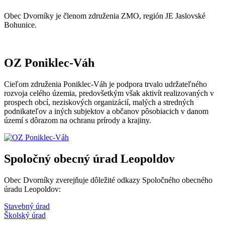
Obec Dvorníky je členom združenia ZMO, región JE Jaslovské
Bohunice.
OZ Poniklec-Váh
Cieľom združenia Poniklec-Váh je podpora trvalo udržateľného
rozvoja celého územia, predovšetkým však aktivít realizovaných v
prospech obcí, neziskových organizácií, malých a stredných
podnikateľov a iných subjektov a občanov pôsobiacich v danom
území s dôrazom na ochranu prírody a krajiny.
Spoločný obecný úrad Leopoldov
Obec Dvorníky zverejňuje dôležité odkazy Spoločného obecného
úradu Leopoldov:
Stavebný úrad
Školský úrad