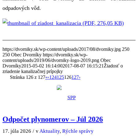
odpadových vôd.
(PDF, 276,05 KB)
https://dvorniky.sk/wp-content/uploads/2017/08/dvorniky.jpg
250
250
Obec Dvorníky
https://dvorniky.sk/wp-
content/uploads/2019/06/dvorniky-logo-2019.png
Obec
Dvorníky
2015-05-02 16:14:00
2017-08-07 16:15:21
Žiadosť o
zriadenie kanalizačnej prípojky
Stránka 126 z 127
«
‹
124
125
126
127
›
Odpočet plynomerov – Júl 2026
17. júla 2026
/
v
Aktuality
,
Rýchle správy