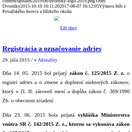
content/uploads/2019/06/dvorniky-logo-2019.png
Obec
Dvorníky
2015-10-10 16:11:20
2017-08-07 16:12:05
Výstava húb z
Považského Inovca a blízkeho okolia
Registrácia a označovanie adries
29. júla 2015
/
v
Aktuality
Dňa 14. 05. 2015 bol prijatý
zákon č. 125/2015 Z. z.
o
registri adries a o zmene a doplnení niektorých zákonov,
ktorý v čl. II. zároveň mení a dopĺňa zákon č. 369/1990
Zb. o obecnom zriadení
Dňa 23. 06. 2015 bola prijatá
vyhláška Ministerstva
vnútra SR č. 142/2015 Z. z., ktorou sa vykonáva zákon