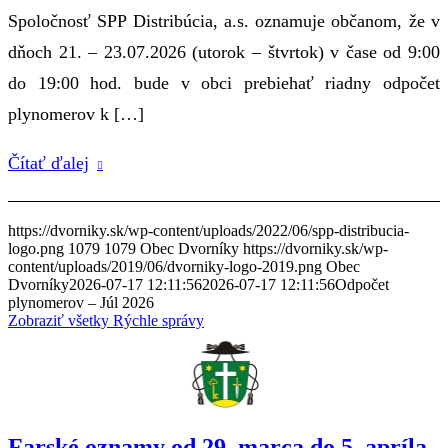
Spoločnosť SPP Distribúcia, a.s. oznamuje občanom, že v
dňoch 21. – 23.07.2026 (utorok – štvrtok) v čase od 9:00
do 19:00 hod. bude v obci prebiehať riadny odpočet
plynomerov k […]
Čítať ďalej
https://dvorniky.sk/wp-content/uploads/2022/06/spp-distribucia-
logo.png
1079
1079
Obec Dvorníky
https://dvorniky.sk/wp-
content/uploads/2019/06/dvorniky-logo-2019.png
Obec
Dvorníky
2026-07-17 12:11:56
2026-07-17 12:11:56
Odpočet
plynomerov – Júl 2026
Zobraziť všetky Rýchle správy
Farské oznamy od 29. marca do 5. apríla