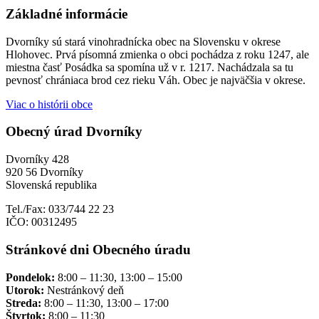
Základné informácie
Dvorníky sú stará vinohradnícka obec na Slovensku v okrese
Hlohovec. Prvá písomná zmienka o obci pochádza z roku 1247, ale
miestna časť Posádka sa spomína už v r. 1217. Nachádzala sa tu
pevnosť chrániaca brod cez rieku Váh. Obec je najväčšia v okrese.
Viac o histórii obce
Obecný úrad Dvorníky
Dvorníky 428
920 56 Dvorníky
Slovenská republika
Tel./Fax: 033/744 22 23
IČO: 00312495
Stránkové dni Obecného úradu
Pondelok:
8:00 – 11:30, 13:00 – 15:00
Utorok:
Nestránkový deň
Streda:
8:00 – 11:30, 13:00 – 17:00
Štvrtok:
8:00 – 11:30