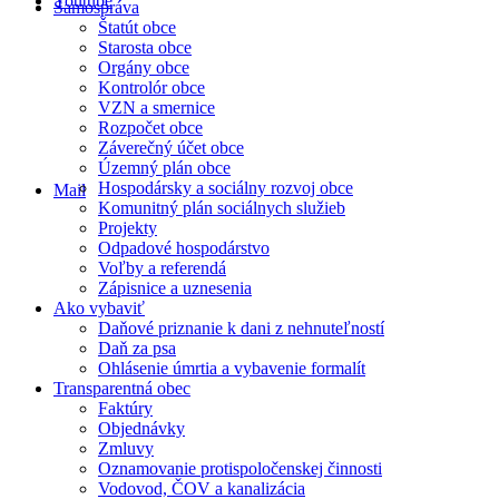
Youtube
Samospráva
Štatút obce
Starosta obce
Orgány obce
Kontrolór obce
VZN a smernice
Rozpočet obce
Záverečný účet obce
Územný plán obce
Hospodársky a sociálny rozvoj obce
Mail
Komunitný plán sociálnych služieb
Projekty
Odpadové hospodárstvo
Voľby a referendá
Zápisnice a uznesenia
Ako vybaviť
Daňové priznanie k dani z nehnuteľností
Daň za psa
Ohlásenie úmrtia a vybavenie formalít
Transparentná obec
Faktúry
Objednávky
Zmluvy
Oznamovanie protispoločenskej činnosti
Vodovod, ČOV a kanalizácia