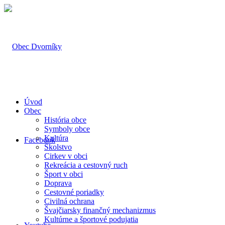
Úvod
Obec
História obce
Symboly obce
Kultúra
Facebook
Školstvo
Cirkev v obci
Rekreácia a cestovný ruch
Šport v obci
Doprava
Cestovné poriadky
Civilná ochrana
Švajčiarsky finančný mechanizmus
Kultúrne a športové podujatia